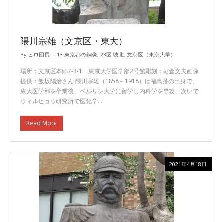
隈川宗雄（文京区・東大）
By
ヒロ団長
13.東京都の銅像
,
23区:城北
,
文京区（東京大学）
場所：文京区本郷7-3-1 東京大学医学部2号館彫刻：朝倉文夫画像
提供：飯坂陽治さん 隈川宗雄（1858～1918）は福島藩の出身で、
東大医学部を卒業後、ベルリン大学に留学し内科学を専攻、次いで
ウィルヒョウ研究所で医化学…
Read More
2021年4月18日