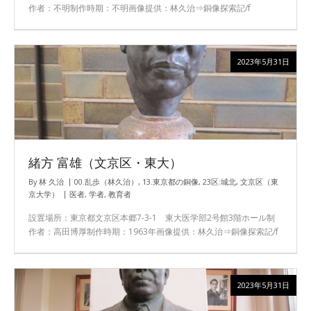
作者：不明制作時期：不明画像提供：林久治⇒銅像探索記/f
2023年5月31日
緒方 富雄（文京区・東大）
By
林 久治
00.乱歩（林久治）
,
13.東京都の銅像
,
23区:城北
,
文京区（東
京大学）
医者
,
学者
,
教育者
設置場所：東京都文京区本郷7-3-1 東大医学部2号館3階ホール制
作者：高田博厚制作時期：1963年画像提供：林久治⇒銅像探索記/f
2023年5月31日