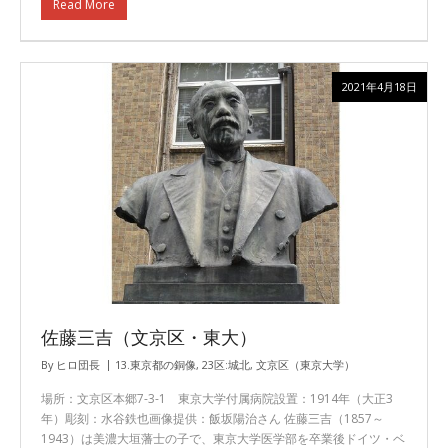
Read More
2021年4月18日
佐藤三吉（文京区・東大）
By
ヒロ団長
13.東京都の銅像
,
23区:城北
,
文京区（東京大学）
場所：文京区本郷7-3-1 東京大学付属病院設置：1914年（大正3
年）彫刻：水谷鉄也画像提供：飯坂陽治さん 佐藤三吉（1857～
1943）は美濃大垣藩士の子で、東京大学医学部を卒業後ドイツ・ベ