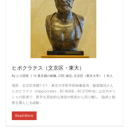
ヒポクラテス（文京区・東大）
By
ヒロ団長
13.東京都の銅像
,
23区:城北
,
文京区（東京大学）
外人
場所：文京区本郷7-3-1 東京大学医学部画像提供：飯坂陽治さん
ヒポクラテス（Hippocrates：BC460頃～BC370年頃）は古代ギリ
シャの医者で、医学を原始的な迷信や呪術から切り離し、臨床と観
察を重んじる経験…
Read More