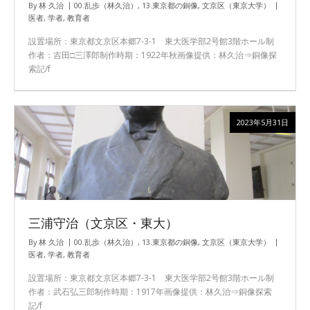
By
林 久治
00.乱歩（林久治）
,
13.東京都の銅像
,
文京区（東京大学）
医者
,
学者
,
教育者
設置場所：東京都文京区本郷7-3-1 東大医学部2号館3階ホール制
作者：吉田□三澤郎制作時期：1922年秋画像提供：林久治⇒銅像探
索記/f
2023年5月31日
三浦守治（文京区・東大）
By
林 久治
00.乱歩（林久治）
,
13.東京都の銅像
,
文京区（東京大学）
医者
,
学者
,
教育者
設置場所：東京都文京区本郷7-3-1 東大医学部2号館3階ホール制
作者：武石弘三郎制作時期：1917年画像提供：林久治⇒銅像探索
記/f