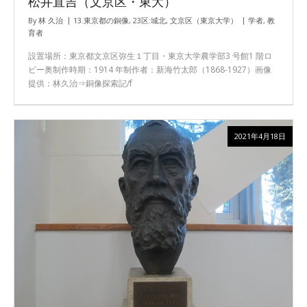
松井直吉（文京区・東大）
By
林 久治
13.東京都の銅像
,
23区:城北
,
文京区（東京大学）
学者
,
教
育者
設置場所：東京都文京区弥生１丁目・東京大学農学部3 号館1 階ロ
ビー奥制作時期：1914 年制作者：新海竹太郎（1868-1927）画像
提供：林久治⇒銅像探索記/f
2021年4月18日