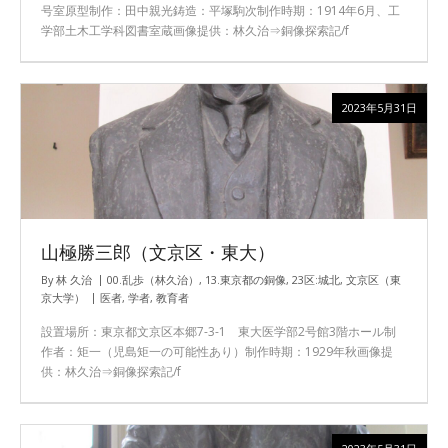
号室原型制作：田中親光鋳造：平塚駒次制作時期：1914年6月、工
学部土木工学科図書室蔵画像提供：林久治⇒銅像探索記/f
2023年5月31日
山極勝三郎（文京区・東大）
By
林 久治
00.乱歩（林久治）
,
13.東京都の銅像
,
23区:城北
,
文京区（東
京大学）
医者
,
学者
,
教育者
設置場所：東京都文京区本郷7-3-1 東大医学部2号館3階ホール制
作者：矩一（児島矩一の可能性あり）制作時期：1929年秋画像提
供：林久治⇒銅像探索記/f