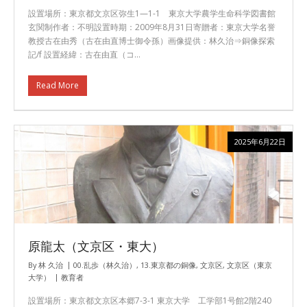
設置場所：東京都文京区弥生1—1-1 東京大学農学生命科学図書館
玄関制作者：不明設置時期：2009年8月31日寄贈者：東京大学名誉
教授古在由秀（古在由直博士御令孫）画像提供：林久治⇒銅像探索
記/f 設置経緯：古在由直（コ…
Read More
2025年6月22日
原龍太（文京区・東大）
By
林 久治
00.乱歩（林久治）
,
13.東京都の銅像
,
文京区
,
文京区（東京
大学）
教育者
設置場所：東京都文京区本郷7-3-1 東京大学 工学部1号館2階240