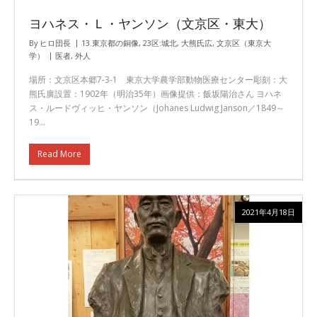
ヨハネス・Ｌ・ヤンソン（文京区・東大）
By
ヒロ団長
13.東京都の銅像
,
23区:城北
,
大熊氏広
,
文京区（東京大
学）
医者
,
外人
場所：文京区本郷7-3-1 東京大学農学部動物医療センター彫刻：大
熊氏廣設置：1902年（明治35年）画像提供：飯坂陽治さん ヨハネ
ス・ルードヴィッヒ・ヤンソン（Johanes Ludwig Janson／1849～
19…
Read More
2021年4月18日