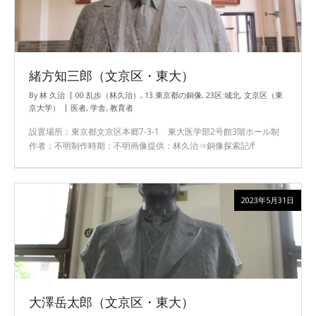
緒方知三郎（文京区・東大）
By
林 久治
00.乱歩（林久治）
,
13.東京都の銅像
,
23区:城北
,
文京区（東
京大学）
医者
,
学舎
,
教育者
設置場所：東京都文京区本郷7-3-1 東大医学部2号館3階ホール制
作者：不明制作時期：不明画像提供：林久治⇒銅像探索記/f
2023年5月31日
大澤岳太郎（文京区・東大）