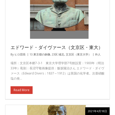
エドワード・ダイヴァース（文京区・東大）
By
ヒロ団長
13.東京都の銅像
,
23区:城北
,
文京区（東京大学）
外人
場所：文京区本郷7-3-1 東京大学理学部7号館設置：1900年（明治
33年）彫刻：長沼守敬画像提供：飯坂陽治さん エドワード・ダイヴ
ァース（Edward Divers：1837～1912）は英国の化学者。次亜硝酸
塩の発…
Read More
2021年4月18日