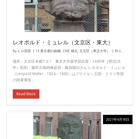
レオポルド・ミュレル（文京区・東大）
By
ヒロ団長
13.東京都の銅像
,
23区:城北
,
文京区（東京大学）
外人
場所：文京区本郷7-3-1 東京大学薬学部設置：1895年（明治28
年）彫刻：藤田文蔵画像提供：飯坂陽治さん レオポルド・ミュレル
（Leopold Müller：1824～1893）はプロイセン王国・ドイツ帝国
の陸軍軍医…
Read More
2021年4月18日