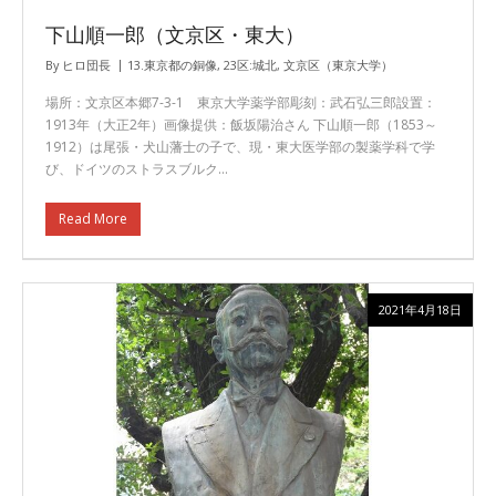
下山順一郎（文京区・東大）
By
ヒロ団長
13.東京都の銅像
,
23区:城北
,
文京区（東京大学）
場所：文京区本郷7-3-1 東京大学薬学部彫刻：武石弘三郎設置：
1913年（大正2年）画像提供：飯坂陽治さん 下山順一郎（1853～
1912）は尾張・犬山藩士の子で、現・東大医学部の製薬学科で学
び、ドイツのストラスブルク…
Read More
2021年4月18日