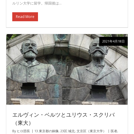
ルリン大学に留学。帰国後は…
Read More
2021年4月18日
エルヴィン・ベルツとユリウス・スクリバ
（東大）
By
ヒロ団長
13.東京都の銅像
,
23区:城北
,
文京区（東京大学）
医者
,