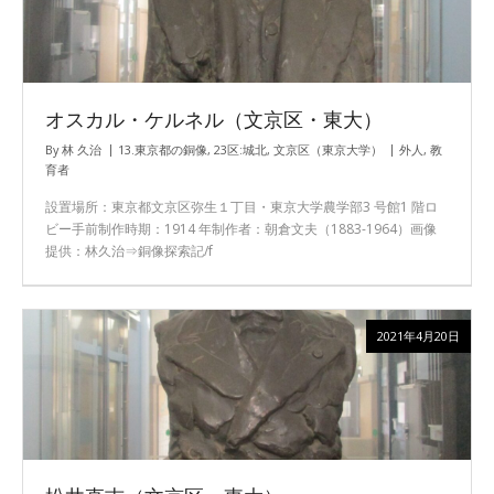
オスカル・ケルネル（文京区・東大）
By
林 久治
13.東京都の銅像
,
23区:城北
,
文京区（東京大学）
外人
,
教
育者
設置場所：東京都文京区弥生１丁目・東京大学農学部3 号館1 階ロ
ビー手前制作時期：1914 年制作者：朝倉文夫（1883-1964）画像
提供：林久治⇒銅像探索記/f
2021年4月20日