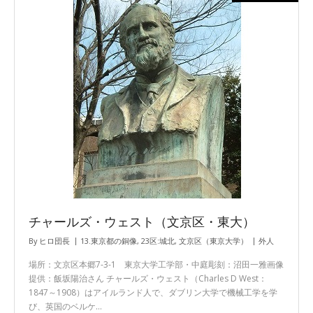
チャールズ・ウェスト（文京区・東大）
By
ヒロ団長
13.東京都の銅像
,
23区:城北
,
文京区（東京大学）
外人
場所：文京区本郷7-3-1 東京大学工学部・中庭彫刻：沼田一雅画像
提供：飯坂陽治さん チャールズ・ウェスト（Charles D West：
1847～1908）はアイルランド人で、ダブリン大学で機械工学を学
び、英国のベルケ…