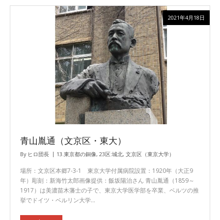
2021年4月18日
青山胤通（文京区・東大）
By
ヒロ団長
13.東京都の銅像
,
23区:城北
,
文京区（東京大学）
場所：文京区本郷7-3-1 東京大学付属病院設置：1920年（大正9
年）彫刻：新海竹太郎画像提供：飯坂陽治さん 青山胤通（1859～
1917）は美濃苗木藩士の子で、東京大学医学部を卒業、ベルツの推
挙でドイツ・ベルリン大学…