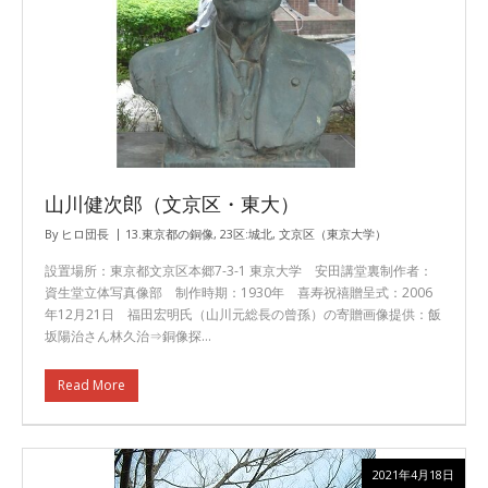
山川健次郎（文京区・東大）
By
ヒロ団長
13.東京都の銅像
,
23区:城北
,
文京区（東京大学）
設置場所：東京都文京区本郷7-3-1 東京大学 安田講堂裏制作者：
資生堂立体写真像部 制作時期：1930年 喜寿祝禧贈呈式：2006
年12月21日 福田宏明氏（山川元総長の曾孫）の寄贈画像提供：飯
坂陽治さん林久治⇒銅像探…
Read More
2021年4月18日