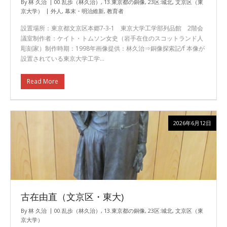
By
林 久治
00.乱歩（林久治）
,
13.東京都の銅像
,
23区:城北
,
文京区（東
京大学）
外人
,
幕末・明治維新
,
教育者
設置場所：東京都文京区本郷7-3-1 東京大学工学部列品館 2階会
議室制作者：ケイト・トムソン女史（岩手在住のスコットランド人
彫刻家）制作時期：1998年画像提供：林久治⇒銅像探索記/f 本像が
設置されている東京大学工学…
Read More
2026年6月12日
古在由直（文京区・東大)
By
林 久治
00.乱歩（林久治）
,
13.東京都の銅像
,
23区:城北
,
文京区（東
京大学）