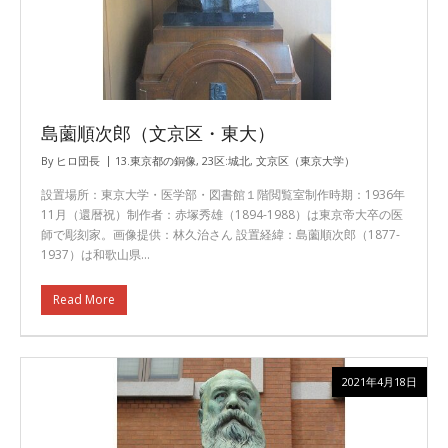
島薗順次郎（文京区・東大）
By
ヒロ団長
13.東京都の銅像
,
23区:城北
,
文京区（東京大学）
設置場所：東京大学・医学部・図書館１階閲覧室制作時期：1936年
11月（還暦祝）制作者：赤塚秀雄（1894-1988）は東京帝大卒の医
師で彫刻家。画像提供：林久治さん 設置経緯：島薗順次郎（1877-
1937）は和歌山県…
Read More
2021年4月18日