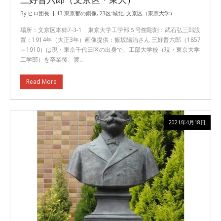
By
ヒロ団長
13.東京都の銅像
,
23区:城北
,
文京区（東京大学）
場所：文京区本郷7-3-1 東京大学工学部５号館彫刻：武石弘三郎設
置：1914年（大正3年）画像提供：飯坂陽治さん 三好晋六郎（1857
～1910）は現・東京千代田区の出身で、工部大学校（現・東京大学
工学部）を卒業後、渡…
Read More
2021年4月18日