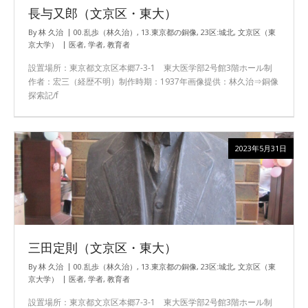
長与又郎（文京区・東大）
By
林 久治
00.乱歩（林久治）
,
13.東京都の銅像
,
23区:城北
,
文京区（東
京大学）
医者
,
学者
,
教育者
設置場所：東京都文京区本郷7-3-1 東大医学部2号館3階ホール制
作者：宏三（経歴不明）制作時期：1937年画像提供：林久治⇒銅像
探索記/f
2023年5月31日
三田定則（文京区・東大）
By
林 久治
00.乱歩（林久治）
,
13.東京都の銅像
,
23区:城北
,
文京区（東
京大学）
医者
,
学者
,
教育者
設置場所：東京都文京区本郷7-3-1 東大医学部2号館3階ホール制