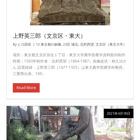
上野英三郎（文京区・東大）
By
ヒロ団長
13.東京都の銅像
,
23区:城北
,
北村西望
,
文京区（東京大学）
場所：東京都文京区弥生１丁目・東京大学農学部農学資料館内制作
時期：1930年制作者：北村西望（1884-1987）画像提供：林久治さ
ん 設置経緯：上野英三郎（1871-1925）は東大農学部農学科教授。
三重県出身。189…
Read More
2021年4月18日