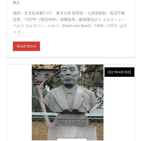
外人
場所：文京区本郷7-3-1 東京大学 医学部・七徳堂彫刻：長沼守敬
設置：1907年（明治40年）画像提供：飯坂陽治さん エルヴィン・
ベルツ エルヴィン・ベルツ（Erwin von Baelz：1849～1913）はラ
イプ…
Read More
2021年4月18日