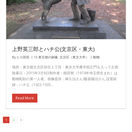
上野英三郎とハチ公(文京区・東大)
By
ヒロ団長
13.東京都の銅像
,
文京区（東京大学）
動物
場所：東京都文京区弥生１丁目・東京大学農学部正門を入って左側
除幕日：2015年3月8日制作者：植田努（1974年埼玉県生まれ）は
動物彫刻の第一人者。画像提供：林久治さん/飯坂陽治さん 設置経
緯：ハチ公（1923-1935…
Read More
1
2