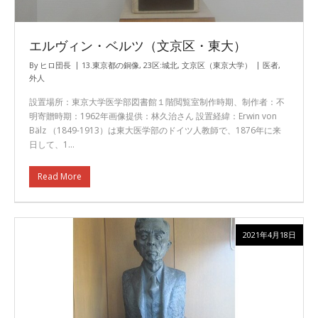
エルヴィン・ベルツ（文京区・東大）
By
ヒロ団長
13.東京都の銅像
,
23区:城北
,
文京区（東京大学）
医者
,
外人
設置場所：東京大学医学部図書館１階閲覧室制作時期、制作者：不
明寄贈時期：1962年画像提供：林久治さん 設置経緯：Erwin von
Bälz （1849-1913）は東大医学部のドイツ人教師で、1876年に来
日して、1…
Read More
2021年4月18日