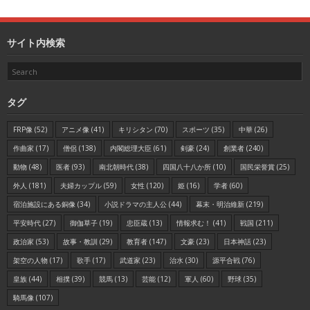
サイト内検索
タグ
FRP像
(52)
アニメ像
(41)
キリシタン
(70)
スポーツ
(35)
中華
(26)
作曲家
(17)
僧侶
(138)
内閣総理大臣
(61)
剣豪
(24)
創業者
(240)
動物
(48)
医者
(93)
南北朝時代
(38)
四国八十八か所
(10)
国民栄誉賞
(25)
外人
(181)
夫婦カップル
(59)
女性
(120)
姫
(16)
学者
(60)
宿泊施設にある銅像
(34)
小説ドラマの主人公
(44)
幕末・明治維新
(219)
平安時代
(27)
御伽草子
(19)
忠臣蔵
(13)
情報求む！
(41)
戦国
(211)
政治家
(53)
故事・教訓
(29)
教育者
(147)
文豪
(23)
日本神話
(23)
架空の人物
(17)
歌手
(17)
武道家
(23)
治水
(30)
源平合戦
(76)
皇族
(44)
相撲
(39)
競馬
(13)
芸能
(12)
軍人
(60)
野球
(35)
騎馬像
(107)