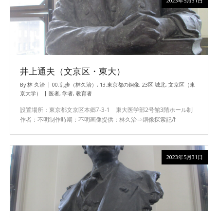
2023年5月31日
井上通夫（文京区・東大）
By
林 久治
00.乱歩（林久治）
,
13.東京都の銅像
,
23区:城北
,
文京区（東
京大学）
医者
,
学者
,
教育者
設置場所：東京都文京区本郷7-3-1 東大医学部2号館3階ホール制
作者：不明制作時期：不明画像提供：林久治⇒銅像探索記/f
2023年5月31日