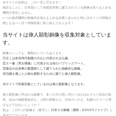
当サイトの目的は、この一言に尽きます！
残念なことに、日本国として各都道府県に建立されている銅像を取りまとめる
機関が存在しません。
いつか政府機関が銅像所在地をまとめる必要に迫られた時に当サイトの情報が
礎となるべく日々情報収集に取り組んでおります！
当サイトは偉人顕彰銅像を収集対象としていま
す。
銅像といっても、種類がいろいろあります。
①古くは奈良時代創建の大仏に代表される仏像。
②ヌー像（男女裸像）に代表される街のパブリックアート。
③過去の出来事の慰霊碑として建てられた抽象的な銅像。
④功績を遺した人物を顕彰するために建てた偉人顕彰像。
当サイトで収集対象としているのは偉人顕彰像となります。
偉人顕彰像と呼ばれる銅像で、多くの方が思い浮かべるのはおそらく桂浜の龍
馬、仙台の独眼竜政宗公、上野の西郷さん、渋谷のハチ公、札幌のクラーク博
士などではないしょうか？
私は、この5つの銅像を（勝手に）
日本５大銅像（通称：DOUZOファイブ）
と
名付けております。