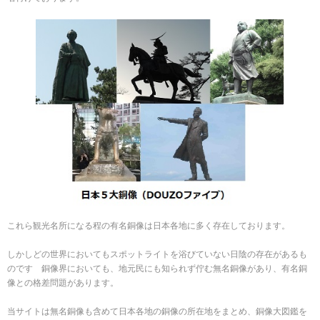
これら観光名所になる程の有名銅像は日本各地に多く存在しております。
しかしどの世界においてもスポットライトを浴びていない日陰の存在があるも
のです 銅像界においても、地元民にも知られず佇む無名銅像があり、有名銅
像との格差問題があります。
当サイトは無名銅像も含めて日本各地の銅像の所在地をまとめ、銅像大図鑑を