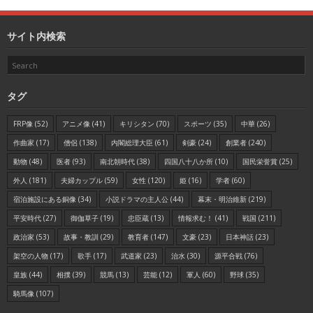
サイト内検索
タグ
FRP像
(52)
アニメ像
(41)
キリシタン
(70)
スポーツ
(35)
中華
(26)
作曲家
(17)
僧侶
(138)
内閣総理大臣
(61)
剣豪
(24)
創業者
(240)
動物
(48)
医者
(93)
南北朝時代
(38)
四国八十八か所
(10)
国民栄誉賞
(25)
外人
(181)
夫婦カップル
(59)
女性
(120)
姫
(16)
学者
(60)
宿泊施設にある銅像
(34)
小説ドラマの主人公
(44)
幕末・明治維新
(219)
平安時代
(27)
御伽草子
(19)
忠臣蔵
(13)
情報求む！
(41)
戦国
(211)
政治家
(53)
故事・教訓
(29)
教育者
(147)
文豪
(23)
日本神話
(23)
架空の人物
(17)
歌手
(17)
武道家
(23)
治水
(30)
源平合戦
(76)
皇族
(44)
相撲
(39)
競馬
(13)
芸能
(12)
軍人
(60)
野球
(35)
騎馬像
(107)