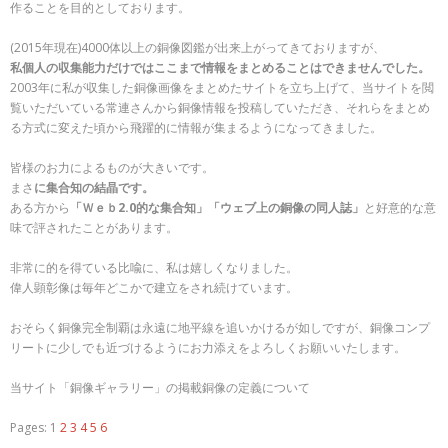
作ることを目的としております。
(2015年現在)4000体以上の銅像図鑑が出来上がってきておりますが、
私個人の収集能力だけではここまで情報をまとめることはできませんでした。
2003年に私が収集した銅像画像をまとめたサイトを立ち上げて、当サイトを閲
覧いただいている常連さんから銅像情報を投稿していただき、それらをまとめ
る方式に変えた頃から飛躍的に情報が集まるようになってきました。
皆様のお力によるものが大きいです。
まさ
に集合知の結晶です。
ある方から
「Ｗｅｂ2.0的な集合知」「ウェブ上の銅像の同人誌」
と好意的な意
味で評されたことがあります。
非常に的を得ている比喩に、私は嬉しくなりました。
偉人顕彰像は毎年どこかで建立をされ続けています。
おそらく銅像完全制覇は永遠に地平線を追いかけるが如しですが、銅像コンプ
リートに少しでも近づけるようにお力添えをよろしくお願いいたします。
当サイト「銅像ギャラリー」の掲載銅像の定義について
Pages:
1
2
3
4
5
6