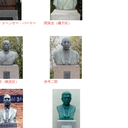
・スペンサー・パーマー
関寅吉（磯子区）
郎（鶴見区）
伊丹二郎