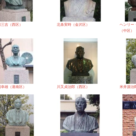
田三吉（西区）
北条実時（金沢区）
ヘンリー
（中区）
辺幸雄（港南区）
川又貞治郎（西区）
米井源治