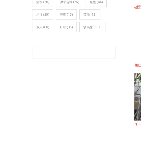
治水
(30)
源平合戦
(76)
皇族
(44)
磯
相撲
(39)
競馬
(13)
芸能
(12)
軍人
(60)
野球
(35)
騎馬像
(107)
川
イ