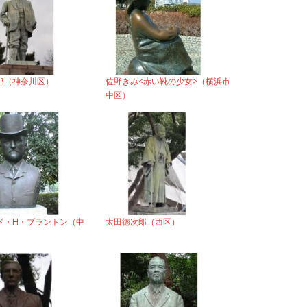
郎（神奈川区）
佐野きみ<赤い靴の少女>（横浜市
中区）
ド・H・ブラントン（中
太田徳次郎（西区）