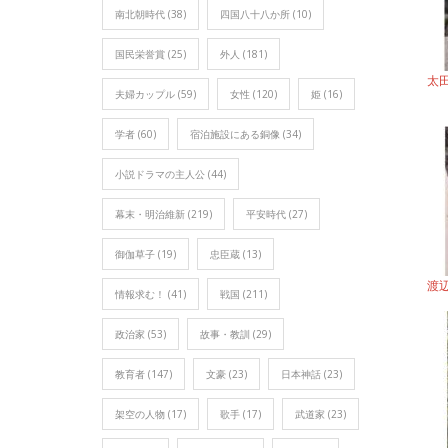
南北朝時代
(38)
四国八十八か所
(10)
国民栄誉賞
(25)
外人
(181)
太
夫婦カップル
(59)
女性
(120)
姫
(16)
学者
(60)
宿泊施設にある銅像
(34)
小説ドラマの主人公
(44)
幕末・明治維新
(219)
平安時代
(27)
御伽草子
(19)
忠臣蔵
(13)
渡
情報求む！
(41)
戦国
(211)
政治家
(53)
故事・教訓
(29)
教育者
(147)
文豪
(23)
日本神話
(23)
架空の人物
(17)
歌手
(17)
武道家
(23)