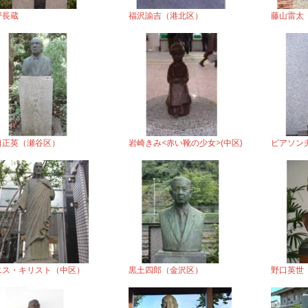
野長蔵
福沢諭吉（港北区）
藤山雷太
口正英（瀬谷区）
岩崎きみ<赤い靴の少女>(中区)
ピアソン
エス・キリスト（中区）
黒土四郎（金沢区）
野口英世