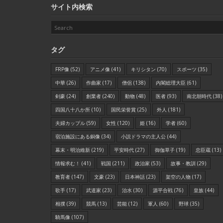
サイト内検索
タグ
FRP像
(52)
アニメ像
(41)
キリシタン
(70)
スポーツ
(35)
中華
(26)
作曲家
(17)
僧侶
(138)
内閣総理大臣
(61)
剣豪
(24)
創業者
(240)
動物
(48)
医者
(93)
南北朝時代
(38)
四国八十八か所
(10)
国民栄誉賞
(25)
外人
(181)
夫婦カップル
(59)
女性
(120)
姫
(16)
学者
(60)
宿泊施設にある銅像
(34)
小説ドラマの主人公
(44)
幕末・明治維新
(219)
平安時代
(27)
御伽草子
(19)
忠臣蔵
(13)
情報求む！
(41)
戦国
(211)
政治家
(53)
故事・教訓
(29)
教育者
(147)
文豪
(23)
日本神話
(23)
架空の人物
(17)
歌手
(17)
武道家
(23)
治水
(30)
源平合戦
(76)
皇族
(44)
相撲
(39)
競馬
(13)
芸能
(12)
軍人
(60)
野球
(35)
騎馬像
(107)