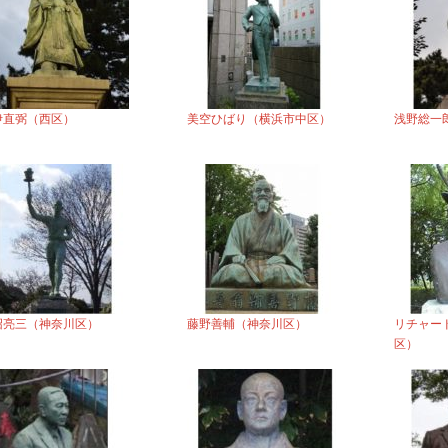
伊直弼（西区）
美空ひばり（横浜市中区）
浅野総一
沼亮三（神奈川区）
藤野善輔（神奈川区）
リチャー
区）