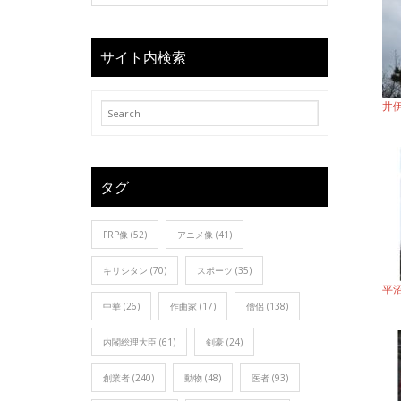
サイト内検索
井
タグ
FRP像
(52)
アニメ像
(41)
キリシタン
(70)
スポーツ
(35)
平
中華
(26)
作曲家
(17)
僧侶
(138)
内閣総理大臣
(61)
剣豪
(24)
創業者
(240)
動物
(48)
医者
(93)