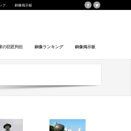
ング
銅像掲示板
家の巨匠列伝
銅像ランキング
銅像掲示板