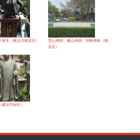
オ猪木（横浜市鶴見区）
瑩山禅師、峨山禅師、明峰禅師（鶴
見区）
（横浜市緑区）