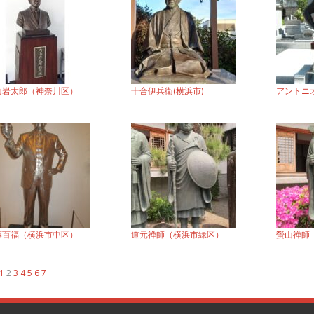
山岩太郎（神奈川区）
十合伊兵衛(横浜市)
アントニ
藤百福（横浜市中区）
道元禅師（横浜市緑区）
螢山禅師
1
2
3
4
5
6
7