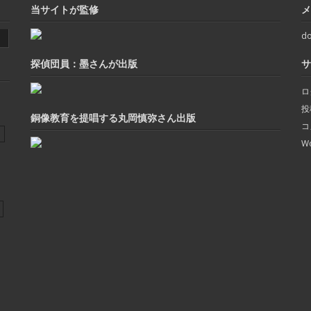
当サイトが監修
メ
do
探偵団員：墨さんが出版
サ
ロ
投
銅像教育を提唱する丸岡慎弥さん出版
コ
Wo