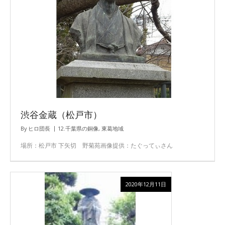
渋谷金蔵（松戸市）
By
ヒロ団長
12.千葉県の銅像
,
東葛地域
場所：松戸市 下矢切 野菊苑画像提供：たぐってぃさん
2020年12月11日