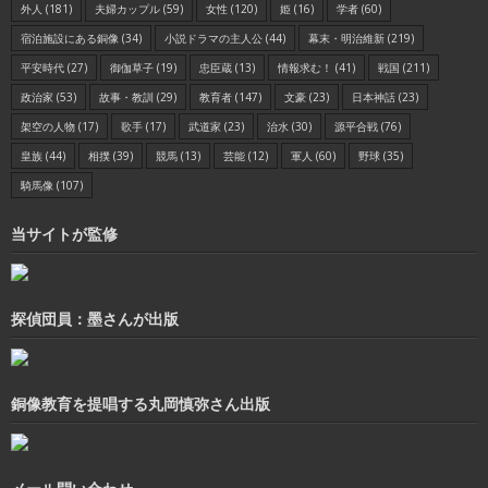
外人
(181)
夫婦カップル
(59)
女性
(120)
姫
(16)
学者
(60)
宿泊施設にある銅像
(34)
小説ドラマの主人公
(44)
幕末・明治維新
(219)
平安時代
(27)
御伽草子
(19)
忠臣蔵
(13)
情報求む！
(41)
戦国
(211)
政治家
(53)
故事・教訓
(29)
教育者
(147)
文豪
(23)
日本神話
(23)
架空の人物
(17)
歌手
(17)
武道家
(23)
治水
(30)
源平合戦
(76)
皇族
(44)
相撲
(39)
競馬
(13)
芸能
(12)
軍人
(60)
野球
(35)
騎馬像
(107)
当サイトが監修
探偵団員：墨さんが出版
銅像教育を提唱する丸岡慎弥さん出版