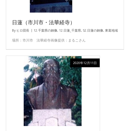
日蓮（市川市・法華経寺）
By
ヒロ団長
12.千葉県の銅像
,
12.日蓮_千葉県
,
52.日蓮の銅像
,
東葛地域
場所：市川市 法華経寺画像提供：まるこさん
2020年12月11日