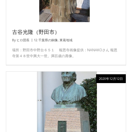
古谷光隆（野田市）
By
ヒロ団長
12.千葉県の銅像
,
東葛地域
場所：野田市中野台６５１ 報恩寺画像提供：NANAKOさん 報恩
寺第４８世中興大一世。満百歳の壽像。
2020年12月12日