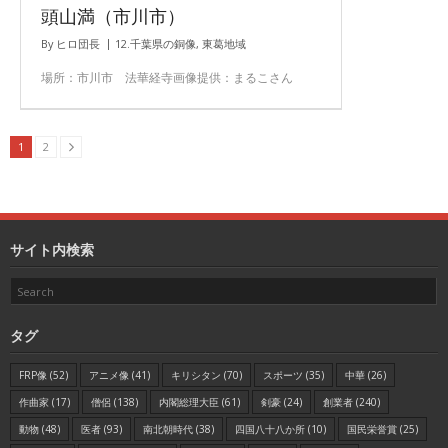
頭山満（市川市）
By
ヒロ団長
12.千葉県の銅像
,
東葛地域
場所：市川市 法華経寺画像提供：まるこさん
1
2
サイト内検索
タグ
FRP像
(52)
アニメ像
(41)
キリシタン
(70)
スポーツ
(35)
中華
(26)
作曲家
(17)
僧侶
(138)
内閣総理大臣
(61)
剣豪
(24)
創業者
(240)
動物
(48)
医者
(93)
南北朝時代
(38)
四国八十八か所
(10)
国民栄誉賞
(25)