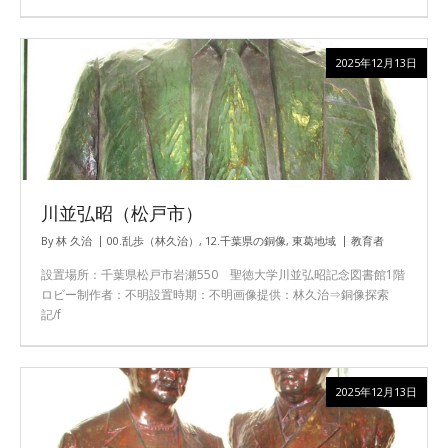
2025年12月13日
川並弘昭（松戸市）
By
林 久治
00.乱歩（林久治）
,
12.千葉県の銅像
,
東葛地域
教育者
設置場所：千葉県松戸市岩瀬550 聖徳大学川並弘昭記念図書館1階
ロビー制作者：不明設置時期：不明画像提供：林久治⇒銅像探索
記/f
2025年12月13日