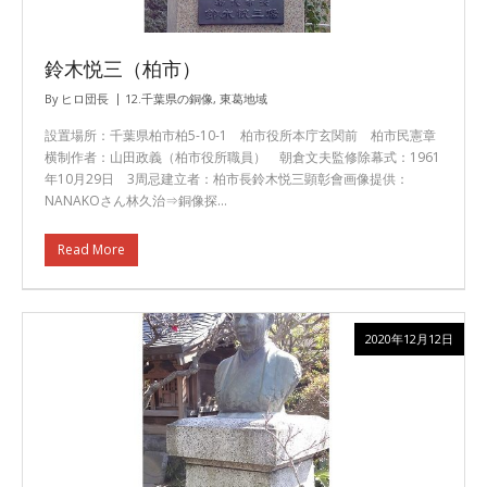
鈴木悦三（柏市）
By
ヒロ団長
12.千葉県の銅像
,
東葛地域
設置場所：千葉県柏市柏5-10-1 柏市役所本庁玄関前 柏市民憲章
横制作者：山田政義（柏市役所職員） 朝倉文夫監修除幕式：1961
年10月29日 3周忌建立者：柏市長鈴木悦三顕彰會画像提供：
NANAKOさん林久治⇒銅像探…
Read More
2020年12月12日