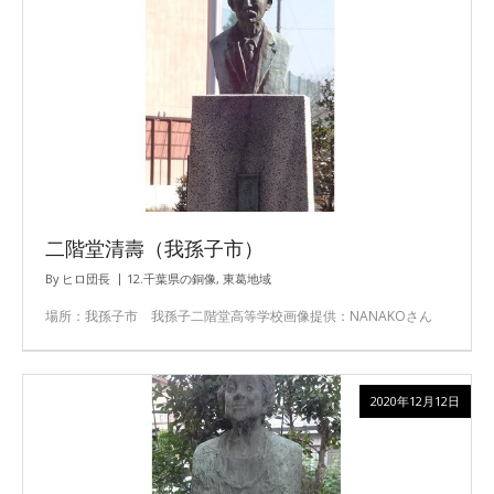
二階堂清壽（我孫子市）
By
ヒロ団長
12.千葉県の銅像
,
東葛地域
場所：我孫子市 我孫子二階堂高等学校画像提供：NANAKOさん
2020年12月12日