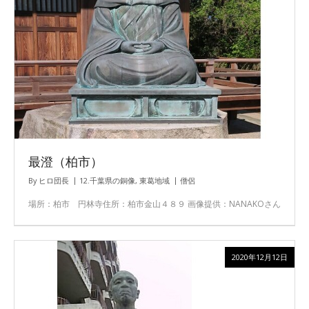
最澄（柏市）
By
ヒロ団長
12.千葉県の銅像
,
東葛地域
僧侶
場所：柏市 円林寺住所：柏市金山４８９ 画像提供：NANAKOさん
2020年12月12日