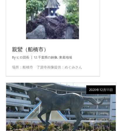
親鸞（船橋市）
By
ヒロ団長
12.千葉県の銅像
,
東葛地域
場所：船橋市 了源寺画像提供：めぐみさん
2020年12月11日