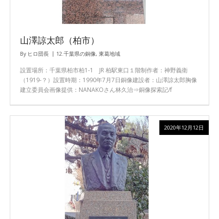
山澤諒太郎（柏市）
By
ヒロ団長
12.千葉県の銅像
,
東葛地域
設置場所：千葉県柏市柏1-1 JR 柏駅東口１階制作者：神野義衛
（1919-？）設置時期：1990年7月7日銅像建設者：山澤諒太郎胸像
建立委員会画像提供：NANAKOさん林久治⇒銅像探索記/f
2020年12月12日