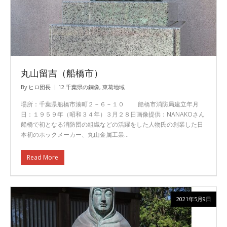
丸山留吉（船橋市）
By
ヒロ団長
12.千葉県の銅像
,
東葛地域
場所：千葉県船橋市湊町２－６－１０ 船橋市消防局建立年月
日：１９５９年（昭和３４年）３月２８日画像提供：NANAKOさん
船橋で初となる消防団の組織などの活躍をした人物氏の創業した日
本初のホックメーカー、丸山金属工業…
Read More
2021年5月9日