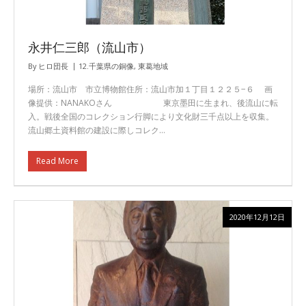
永井仁三郎（流山市）
By
ヒロ団長
12.千葉県の銅像
,
東葛地域
場所：流山市 市立博物館住所：流山市加１丁目１２２５−６ 画
像提供：NANAKOさん 東京墨田に生まれ、後流山に転
入。戦後全国のコレクション行脚により文化財三千点以上を収集。
流山郷土資料館の建設に際しコレク…
Read More
2020年12月12日