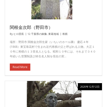
関根金次郎（野田市）
By
ヒロ団長
12.千葉県の銅像
,
東葛地域
将棋
場所：野田市 関根金次郎生家（いちいのホール隣） 慶応４年
(1868）東宝珠花村で生まれ近代将棋の父と呼ばれる人物。大正１
０年に将棋の１３世名人となる。昭和１０年には、それまで３４０
年続いた世襲制及び終生名人制を現在の実…
Read More
2020年12月12日