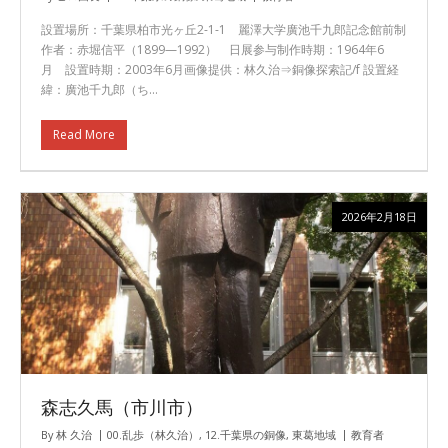
設置場所：千葉県柏市光ヶ丘2-1-1 麗澤大学廣池千九郎記念館前制
作者：赤堀信平（1899—1992） 日展参与制作時期：1964年6
月 設置時期：2003年6月画像提供：林久治⇒銅像探索記/f 設置経
緯：廣池千九郎（ち…
Read More
2026年2月18日
森志久馬（市川市）
By
林 久治
00.乱歩（林久治）
,
12.千葉県の銅像
,
東葛地域
教育者