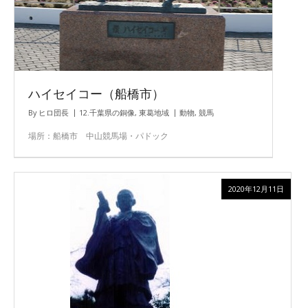
ハイセイコー（船橋市）
By
ヒロ団長
12.千葉県の銅像
,
東葛地域
動物
,
競馬
場所：船橋市 中山競馬場・パドック
2020年12月11日