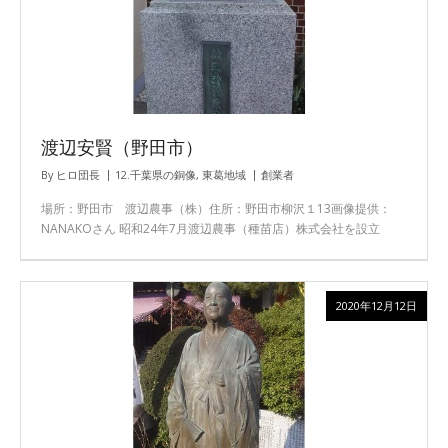
渡辺安賢（野田市）
By
ヒロ団長
12.千葉県の銅像
,
東葛地域
創業者
場所：野田市 渡辺農事（株）住所：野田市柳沢１13画像提供：
NANAKOさん 昭和24年7月渡辺農事（種苗店）株式会社を設立
2020年12月12日