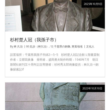
2025年10月9日
杉村楚人冠（我孫子市）
By
林 久治
00.乱歩（林久治）
,
12.千葉県の銅像
,
東葛地域
文化人
設置場所：千葉県我孫子市緑2—5−5 杉村楚人冠記念館１階書斎制
作者：立體寫眞像 発明者．盛岡勇夫制作時期：1940年7月 朝日
新聞社創刊五十周年記念寄贈者：杉村秀太郎画像提供：林久治⇒銅
像探索記/f
2023年10月10日