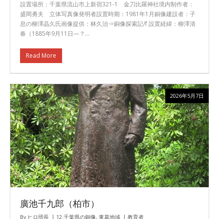
設置場所：千葉県流山市上新宿321-1 金刀比羅神社境内制作者：
盛岡勇夫 立体写真像発明者設置時期：1981年1月銅像建設者：子
息の柳澤晶久氏画像提供：林久治⇒銅像探索記/f 設置経緯：柳澤清
春（1885年9月11日—？…
Read More
2026年5月7日
廣池千九郎（柏市）
By
ヒロ団長
12.千葉県の銅像
,
東葛地域
教育者