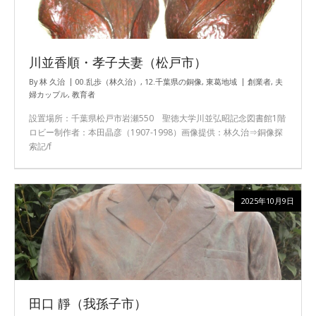
川並香順・孝子夫妻（松戸市）
By
林 久治
00.乱歩（林久治）
,
12.千葉県の銅像
,
東葛地域
創業者
,
夫
婦カップル
,
教育者
設置場所：千葉県松戸市岩瀬550 聖徳大学川並弘昭記念図書館1階
ロビー制作者：本田晶彦（1907-1998）画像提供：林久治⇒銅像探
索記/f
2025年10月9日
田口 靜（我孫子市）