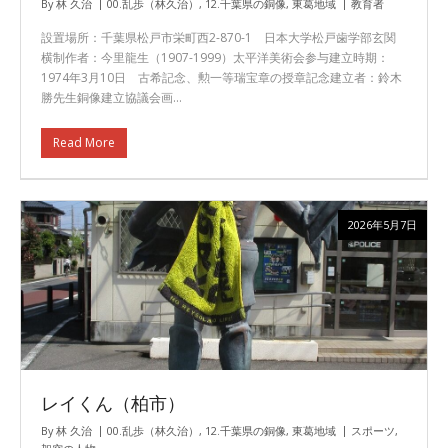
By
林 久治
00.乱歩（林久治）
,
12.千葉県の銅像
,
東葛地域
教育者
設置場所：千葉県松戸市栄町西2-870-1 日本大学松戸歯学部玄関
横制作者：今里龍生（1907-1999）太平洋美術会参与建立時期：
1974年3月10日 古希記念、勲一等瑞宝章の授章記念建立者：鈴木
勝先生銅像建立協議会画…
Read More
2026年5月7日
レイくん（柏市）
By
林 久治
00.乱歩（林久治）
,
12.千葉県の銅像
,
東葛地域
スポーツ
,