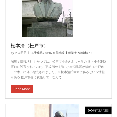
松本清（松戸市）
By
ヒロ団長
12.千葉県の銅像
,
東葛地域
創業者
,
情報求む！
場所：情報求む！ かつては、松戸市小金きよしヶ丘の 旧・小金消防
署前に設置されていた。平成25年4月に小金消防署が移転（松戸市
二ツ木）に伴い撤去されました。※松本清氏実家にあるという情報
もある 松戸市長に就任して「なんで…
Read More
2020年12月12日