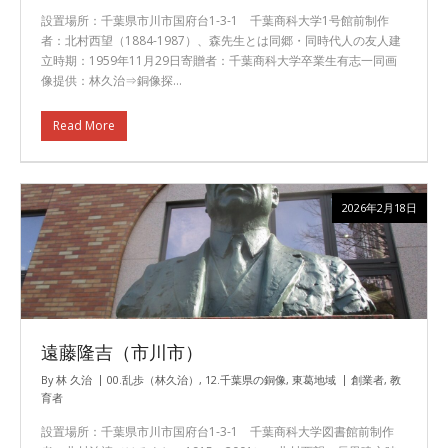
設置場所：千葉県市川市国府台1-3-1 千葉商科大学1号館前制作
者：北村西望（1884-1987）、森先生とは同郷・同時代人の友人建
立時期：1959年11月29日寄贈者：千葉商科大学卒業生有志一同画
像提供：林久治⇒銅像探…
Read More
2026年2月18日
遠藤隆吉（市川市）
By
林 久治
00.乱歩（林久治）
,
12.千葉県の銅像
,
東葛地域
創業者
,
教
育者
設置場所：千葉県市川市国府台1-3-1 千葉商科大学図書館前制作