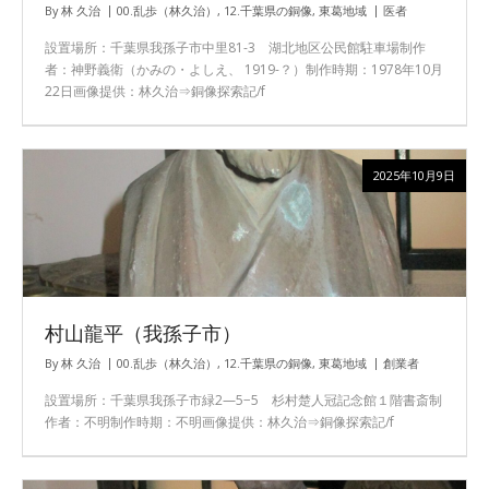
By
林 久治
00.乱歩（林久治）
,
12.千葉県の銅像
,
東葛地域
医者
設置場所：千葉県我孫子市中里81-3 湖北地区公民館駐車場制作
者：神野義衛（かみの・よしえ、 1919-？）制作時期：1978年10月
22日画像提供：林久治⇒銅像探索記/f
2025年10月9日
村山龍平（我孫子市）
By
林 久治
00.乱歩（林久治）
,
12.千葉県の銅像
,
東葛地域
創業者
設置場所：千葉県我孫子市緑2—5−5 杉村楚人冠記念館１階書斎制
作者：不明制作時期：不明画像提供：林久治⇒銅像探索記/f