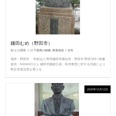
鎌田むめ（野田市）
By
ヒロ団長
12.千葉県の銅像
,
東葛地域
女性
場所：野田市 学校法人 野田鎌田学園住所：野田市 野田389-1画像
提供：NANAKOさん 鎌田学園創立者。私学教育に対する功績により
勲五等瑞宝章を受ける.
2020年12月12日