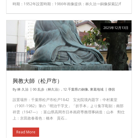
時期：1952年設置時期：1986年画像提供：林久治⇒銅像探索記/f
2025年12月13日
興教大師（松戸市）
By
林 久治
00.乱歩（林久治）
,
12.千葉県の銅像
,
東葛地域
僧侶
設置場所：千葉県松戸市松戸1842 宝光院境内題字：中村素堂
（1901-1982）筆の「明治千字文」「折手本」より集字彫刻：南部
祥雲（1947—）：富山県高岡市日本画府専務理事鋳造：山本 勲仕
上：京田政春着色：橋本 貢石…
Read More