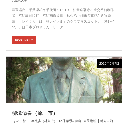
架空の人物
設置場所：千葉県柏市千代田2-13-19 柏警察署緑ヶ丘交番前制作
者：不明設置時期：不明画像提供：林久治⇒銅像探索記/f 設置経
緯：「レイくん」は「柏レイソル」のクラブマスコット。「柏レイ
ソル」は日本プロサッカーリーグ…
Read More
2026年5月7日
柳澤清春（流山市）
By
林 久治
00.乱歩（林久治）
,
12.千葉県の銅像
,
東葛地域
地方自治