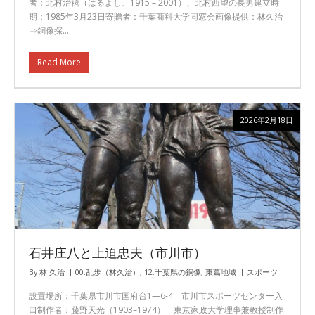
者：北村治禧（はるよし、1915 – 2001）、北村西望の長男建立時
期：1985年3月23日寄贈者：千葉商科大学同窓会画像提供：林久治
⇒銅像探…
Read More
2026年2月18日
石井庄八と上迫忠夫（市川市）
By
林 久治
00.乱歩（林久治）
,
12.千葉県の銅像
,
東葛地域
スポーツ
設置場所：千葉県市川市国府台1—6-4 市川市スポーツセンター入
口制作者：藤野天光（1903–1974） 東京家政大学理事兼教授制作