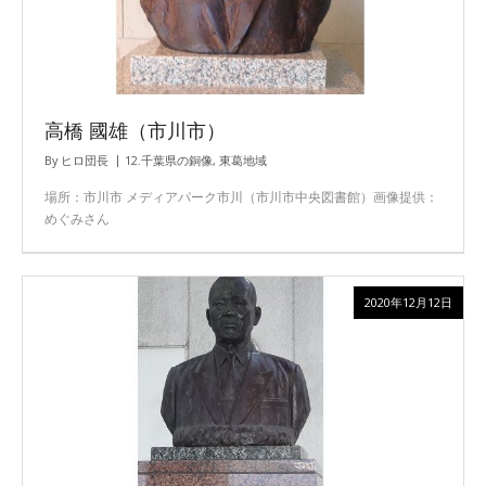
高橋 國雄（市川市）
By
ヒロ団長
12.千葉県の銅像
,
東葛地域
場所：市川市 メディアパーク市川（市川市中央図書館）画像提供：
めぐみさん
2020年12月12日