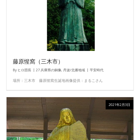
藤原惺窩（三木市）
By
ヒロ団長
27.兵庫県の銅像
,
丹波/北播地域
平安時代
場所：三木市 藤原惺窩生誕地画像提供：まるこさん
2021年2月3日