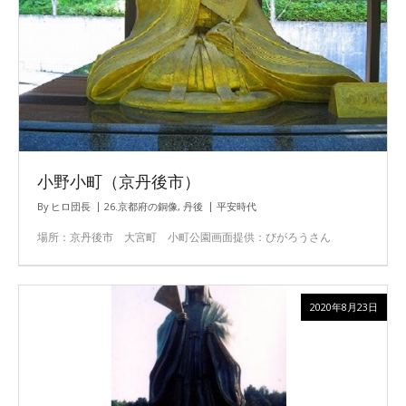
小野小町（京丹後市）
By
ヒロ団長
26.京都府の銅像
,
丹後
平安時代
場所：京丹後市 大宮町 小町公園画面提供：びがろうさん
2020年8月23日