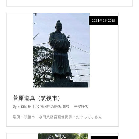
2021年2月20日
菅原道真（筑後市）
By
ヒロ団長
40.福岡県の銅像
,
筑後
平安時代
場所：筑後市 水田八幡宮画像提供：たぐってぃさん