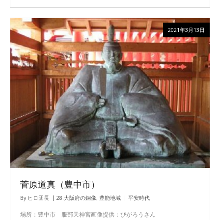
2021年3月13日
菅原道真（豊中市）
By
ヒロ団長
28.大阪府の銅像
,
豊能地域
平安時代
場所：豊中市 服部天神宮画像提供：びがろうさん