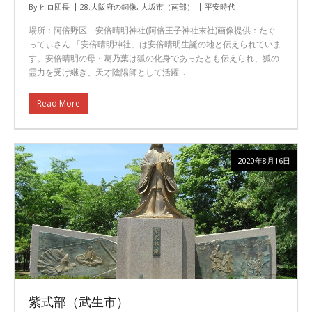
By
ヒロ団長
28.大阪府の銅像
,
大坂市（南部）
平安時代
場所：阿倍野区 安倍晴明神社(阿倍王子神社末社)画像提供：たぐ
ってぃさん 「安倍晴明神社」は安倍晴明生誕の地と伝えられていま
す。安倍晴明の母・葛乃葉は狐の化身であったとも伝えられ、狐の
霊力を受け継ぎ、天才陰陽師として活躍…
Read More
2020年8月16日
紫式部（武生市）