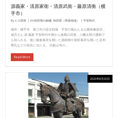
源義家・清原家衛・清原武衛・藤原清衡（横
手市）
By
ヒロ団長
04.秋田県の銅像
,
秋田県（県南地域）
平安時代
場所：横手市 後三年の役古戦場 平安の風わたる公園画像提供：
城月さん 源 義家 平安時代中期から後期の武将。八幡太郎の通称で
も知られる。後に鎌倉幕府を開いた源頼朝や室町幕府を開いた足利
尊氏などの祖先に当たる。 比叡山等の…
Read More
2020年8月20日