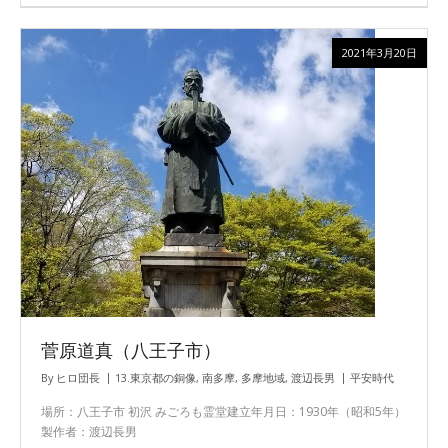
2021年3月20日
菅原道真（八王子市）
By
ヒロ団長
13.東京都の銅像
,
南多摩
,
多摩地域
,
渡辺長男
平安時代
場所：八王子市 初沢 みごろも霊堂建立年月日：1930年（昭和5年）
製作者：渡辺長男