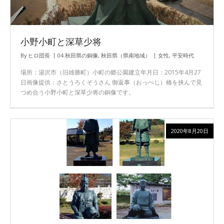
小野小町と深草少将
By
ヒロ団長
04.秋田県の銅像
,
秋田県（県南地域）
女性
,
平安時代
場所：湯沢市（旧雄勝町）小町の郷公園建立年月日：2015年4月27
日画像提供：さとうろくぞうさん 御返事（おっぺじ）橋を挟んで見
つめ合う小野小町と深草少将の銅像です。
2020年8月20日