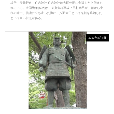
場所：安曇野市 住吉神社 住吉神社は大同年間に創建したと伝えら
れている。大同元年(806)は、征夷大将軍坂上田村麻呂が、都から東
征の途中、信濃に立ち寄った際に、八面大王という鬼賊を退治した
という言い伝えがある。
2020年8月1日