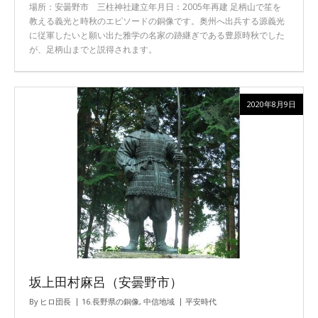
場所：安曇野市 三柱神社建立年月日：2005年再建 足柄山で笙を
教える義光と時秋のエピソードの銅像です。奥州へ出兵する源義光
に従軍したいと願い出た雅学の名家の跡継ぎである豊原時秋でした
が、足柄山までと説得されます。
2020年8月9日
坂上田村麻呂（安曇野市）
By
ヒロ団長
16.長野県の銅像
,
中信地域
平安時代