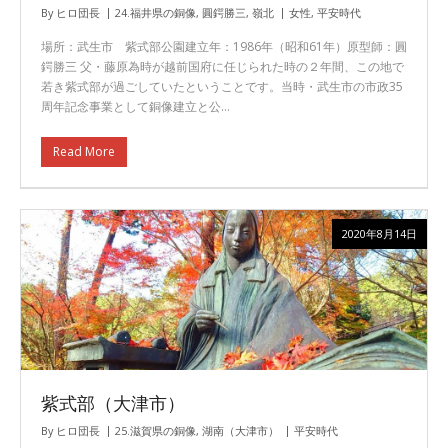
By
ヒロ団長
24.福井県の銅像
,
圓鍔勝三
,
嶺北
女性
,
平安時代
場所：武生市 紫式部公園建立年：1986年（昭和61年）原型師：圓
鍔勝三 父・藤原為時が越前国府に任じられた時の２年間、この地で
若き紫式部が過ごしていたということです。当時・武生市の市政35
周年記念事業として銅像建立と公…
Read More
2020年8月14日
紫式部（大津市）
By
ヒロ団長
25.滋賀県の銅像
,
湖南（大津市）
平安時代