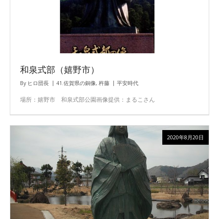
和泉式部（嬉野市）
By
ヒロ団長
41.佐賀県の銅像
,
杵藤
平安時代
場所：嬉野市 和泉式部公園画像提供：まるこさん
2020年8月20日