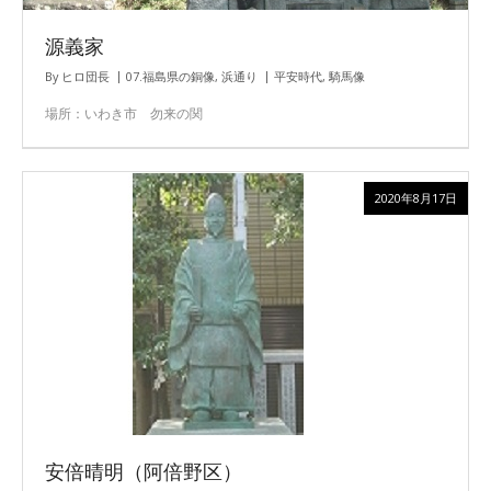
源義家
By
ヒロ団長
07.福島県の銅像
,
浜通り
平安時代
,
騎馬像
場所：いわき市 勿来の関
2020年8月17日
安倍晴明（阿倍野区）