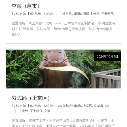
空海（蕨市）
By
林 久治
00.乱歩（林久治）
,
11.埼玉県の銅像
,
南部
僧侶
,
平安時代
設置場所：埼玉県蕨市北町3-2-4 三学院本堂前制作者：不明設置時
期：1985年頃 弘法大師1150年御遠忌画像提供：林久治⇒銅像探
索記/f
2024年10月4日
紫式部（上京区）
By
林 久治
00.乱歩（林久治）
,
26.京都府の銅像
,
上京区
,
京都市（洛
中）
女性
,
平安時代
,
文豪
設置場所：京都市上京区千本通芦山寺上ル閻魔前町34 引接寺（千
本ゑんま堂）制作者：伊豆立収？制作時期：2008年の「源氏物語千