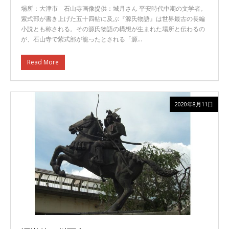
場所：大津市 石山寺画像提供：城月さん 平安時代中期の文学者。
紫式部が書き上げた五十四帖に及ぶ『源氏物語』は世界最古の長編
小説とも称される。その源氏物語の構想が生まれた場所と伝わるの
が、石山寺で紫式部が籠ったとされる「源…
Read More
2020年8月11日