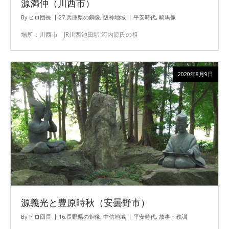
源満仲（川西市）
By
ヒロ団長
27.兵庫県の銅像
,
阪神地域
平安時代
,
騎馬像
場所：川西市 JR川西池田駅 河内源氏の祖
2020年8月9日
源義光と豊原時秋（安曇野市）
By
ヒロ団長
16.長野県の銅像
,
中信地域
平安時代
,
故事・教訓