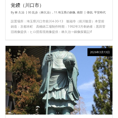
覚鑁（川口市）
By
林 久治
00.乱歩（林久治）
,
11.埼玉県の銅像
,
南部
僧侶
,
平安時代
設置場所：埼玉県川口市前川4-30-13 観福寺（前川観音）本堂前
鋳造：京都本町 高橋鋳工場制作時期：1992年3月奉納者：黒田菅
旧画像提供：ヒロ団長現画像提供：林久治⇒銅像探索記/f
2026年3月13日