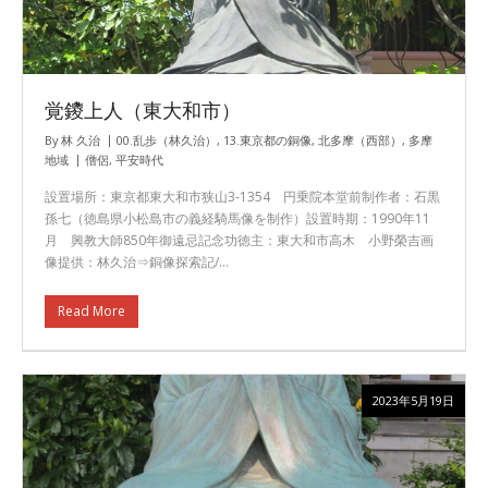
覚鑁上人（東大和市）
By
林 久治
00.乱歩（林久治）
,
13.東京都の銅像
,
北多摩（西部）
,
多摩
地域
僧侶
,
平安時代
設置場所：東京都東大和市狭山3-1354 円乗院本堂前制作者：石黒
孫七（徳島県小松島市の義経騎馬像を制作）設置時期：1990年11
月 興教大師850年御遠忌記念功徳主：東大和市高木 小野榮吉画
像提供：林久治⇒銅像探索記/…
Read More
2023年5月19日