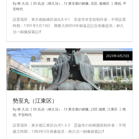
By
林 久治
00.乱歩（林久治）
,
13.東京都の銅像
,
北区
,
板橋区
僧侶
,
平
安時代
設置場所：東京都板橋区徳丸8-9-1 安楽寺本堂前制作者：不明設置
時期：1991年5月19日 興教大師850年御遠忌記念画像提供：林久
治⇒銅像探索記/f
2023年4月25日
勢至丸（江東区）
By
林 久治
00.乱歩（林久治）
,
13.東京都の銅像
,
23区:城東
,
江東区
僧
侶
,
平安時代
設置場所：東京都江東区白河1-3-3 霊巌寺の幼稚園前制作者：不明
建立時期：1983年3月画像提供：林久治⇒銅像探索記/f