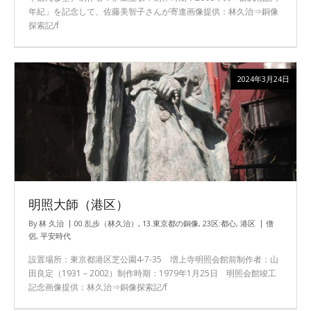
年紀」を記念して、佐藤美智子さんが寄進画像提供：林久治⇒銅像
探索記/f
2024年3月24日
明照大師（港区）
By
林 久治
00.乱歩（林久治）
,
13.東京都の銅像
,
23区:都心
,
港区
僧
侶
,
平安時代
設置場所：東京都港区芝公園4-7-35 増上寺明照会館前制作者：山
田良定（1931 – 2002）制作時期：1979年1月25日 明照会館竣工
記念画像提供：林久治⇒銅像探索記/f