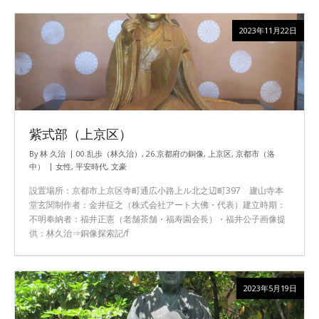
2023年11月22日
紫式部（上京区）
By
林 久治
00.乱歩（林久治）
,
26.京都府の銅像
,
上京区
,
京都市（洛
中）
女性
,
平安時代
,
文豪
設置場所：京都市上京区寺町通広小路上ル北之辺町397 廬山寺本
堂玄関制作者：金井征之（株式会社アート大佛・代表）建立時期：
不明奉納者：福井正憲（老舗茶舗・福寿園会長）・福井公子画像提
供：林久治⇒銅像探索記/f
2023年5月19日