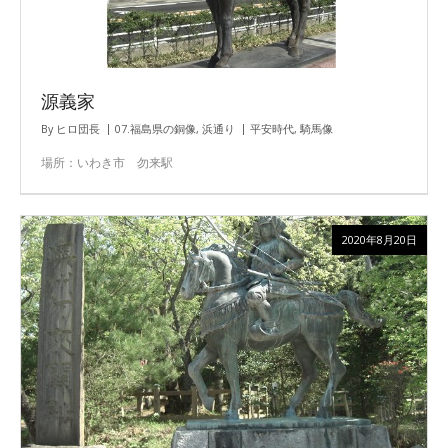
源義家
By
ヒロ団長
07.福島県の銅像
,
浜通り
平安時代
,
騎馬像
場所：いわき市 勿来駅
2020年8月20日