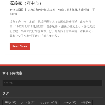
源義家（府中市）
By
ヒロ団長
13.東京都の銅像
,
北多摩（南部）
,
喜多敏勝
,
多摩地域
平
安時代
場所：府中市 本町 馬場門欅並木（大国魂神社付近）建立年月
日：1992年3月19日原型師：喜多敏勝 ＜銅像の碑文より＞国の天然
記念物「馬場大門けやき並木」は、九百四十有余年前、源頼義公・
義家公父子が奥州平定の「前九年の役…
Read More
サイト内検索
タグ
FRP像
(52)
アニメ像
(41)
キリシタン
(70)
スポーツ
(35)
中華
(26)