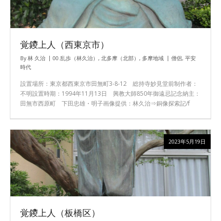
覚鑁上人（西東京市）
By
林 久治
00.乱歩（林久治）
,
北多摩（北部）
,
多摩地域
僧侶
,
平安
時代
設置場所：東京都西東京市田無町3-8-12 総持寺妙見堂前制作者：
不明設置時期：1994年11月13日 興教大師850年御遠忌記念納主：
田無市西原町 下田忠雄・明子画像提供：林久治⇒銅像探索記/f
2023年5月19日
覚鑁上人（板橋区）