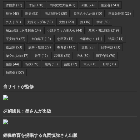
作曲家
(17)
僧侶
(138)
内閣総理大臣
(61)
剣豪
(24)
創業者
(240)
動物
(48)
医者
(93)
南北朝時代
(38)
四国八十八か所
(10)
国民栄誉賞
(25)
外人
(181)
夫婦カップル
(59)
女性
(120)
姫
(16)
学者
(60)
宿泊施設にある銅像
(34)
小説ドラマの主人公
(44)
幕末・明治維新
(219)
平安時代
(27)
御伽草子
(19)
忠臣蔵
(13)
情報求む！
(41)
戦国
(211)
政治家
(53)
故事・教訓
(29)
教育者
(147)
文豪
(23)
日本神話
(23)
架空の人物
(17)
歌手
(17)
武道家
(23)
治水
(30)
源平合戦
(76)
皇族
(44)
相撲
(39)
競馬
(13)
芸能
(12)
軍人
(60)
野球
(35)
騎馬像
(107)
当サイトが監修
探偵団員：墨さんが出版
銅像教育を提唱する丸岡慎弥さん出版