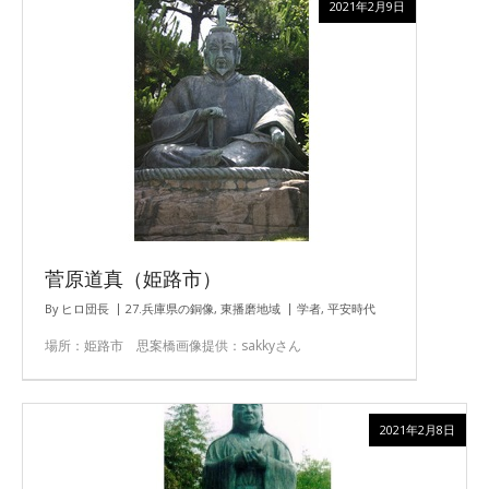
2021年2月9日
菅原道真（姫路市）
By
ヒロ団長
27.兵庫県の銅像
,
東播磨地域
学者
,
平安時代
場所：姫路市 思案橋画像提供：sakkyさん
2021年2月8日