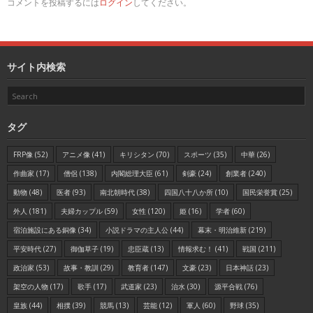
コメントを投稿するには
ログイン
してください。
サイト内検索
タグ
FRP像
(52)
アニメ像
(41)
キリシタン
(70)
スポーツ
(35)
中華
(26)
作曲家
(17)
僧侶
(138)
内閣総理大臣
(61)
剣豪
(24)
創業者
(240)
動物
(48)
医者
(93)
南北朝時代
(38)
四国八十八か所
(10)
国民栄誉賞
(25)
外人
(181)
夫婦カップル
(59)
女性
(120)
姫
(16)
学者
(60)
宿泊施設にある銅像
(34)
小説ドラマの主人公
(44)
幕末・明治維新
(219)
平安時代
(27)
御伽草子
(19)
忠臣蔵
(13)
情報求む！
(41)
戦国
(211)
政治家
(53)
故事・教訓
(29)
教育者
(147)
文豪
(23)
日本神話
(23)
架空の人物
(17)
歌手
(17)
武道家
(23)
治水
(30)
源平合戦
(76)
皇族
(44)
相撲
(39)
競馬
(13)
芸能
(12)
軍人
(60)
野球
(35)