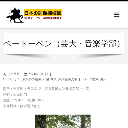
ベートーベン（芸大・音楽学部）
By
ヒロ団長
2021年5月1日
Category:
13.東京都の銅像
,
23区:城東
,
東京芸術大学
Tags:
作曲家
,
外人
場所：台東区上野公園12 東京芸術大学音楽学部・中庭
彫刻：保田龍門
設置：1938年（昭和13年）
画像提供：飯坂陽治さん