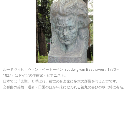
ルードヴィヒ・ヴァン・ベートーベン（Ludwig van Beethoven：1770～
1827）はドイツの作曲家・ピアニスト。
日本では「楽聖」と呼ばれ、後世の音楽家に多大の影響を与えた方です。
交響曲の英雄・運命・田園のほか年末に歌われる第九の喜びの歌は特に有名。