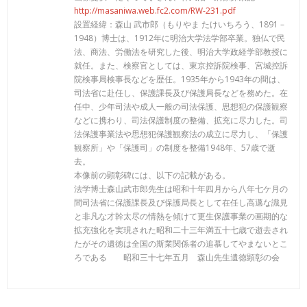
http://masaniwa.web.fc2.com/RW-231.pdf
設置経緯：森山 武市郎（もりやま たけいちろう、1891 –
1948）博士は、1912年に明治大学法学部卒業。独仏で民
法、商法、労働法を研究した後、明治大学政経学部教授に
就任。また、検察官としては、東京控訴院検事、宮城控訴
院検事局検事長などを歴任。1935年から1943年の間は、
司法省に赴任し、保護課長及び保護局長などを務めた。在
任中、少年司法や成人一般の司法保護、思想犯の保護観察
などに携わり、司法保護制度の整備、拡充に尽力した。司
法保護事業法や思想犯保護観察法の成立に尽力し、「保護
観察所」や「保護司」の制度を整備1948年、57歳で逝
去。
本像前の顕彰碑には、以下の記載がある。
法学博士森山武市郎先生は昭和十年四月から八年七ケ月の
間司法省に保護課長及び保護局長として在任し高邁な識見
と非凡な才幹太尽の情熱を傾けて更生保護事業の画期的な
拡充強化を実現された昭和二十三年満五十七歳で逝去され
たがその遺徳は全国の斯業関係者の追慕してやまないとこ
ろである 昭和三十七年五月 森山先生遺徳顕彰の会