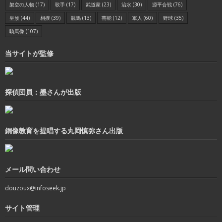
架空の人物
(17)
歌手
(17)
武道家
(23)
治水
(30)
源平合戦
(76)
皇族
(44)
相撲
(39)
競馬
(13)
芸能
(12)
軍人
(60)
野球
(35)
騎馬像
(107)
当サイトが監修
探偵団員：墨さんが出版
銅像教育を提唱する丸岡慎弥さん出版
メール問い合わせ
douzoux@infoseek.jp
サイト管理