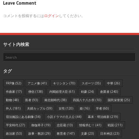
Leave Comment
コメントを投稿するには
ログイン
してください。
サイト内検索
タグ
FRP像
(52)
アニメ像
(41)
キリシタン
(70)
スポーツ
(35)
中華
(26)
作曲家
(17)
僧侶
(138)
内閣総理大臣
(61)
剣豪
(24)
創業者
(240)
動物
(48)
医者
(93)
南北朝時代
(38)
四国八十八か所
(10)
国民栄誉賞
(25)
外人
(181)
夫婦カップル
(59)
女性
(120)
姫
(16)
学者
(60)
宿泊施設にある銅像
(34)
小説ドラマの主人公
(44)
幕末・明治維新
(219)
平安時代
(27)
御伽草子
(19)
忠臣蔵
(13)
情報求む！
(41)
戦国
(211)
政治家
(53)
故事・教訓
(29)
教育者
(147)
文豪
(23)
日本神話
(23)