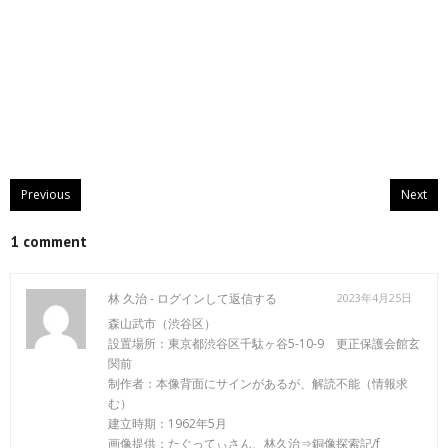
Previous
Next
1 comment
林 久治 -
ログインして返信する
2023年4月25日
森山武市（渋谷区）
設置場所：東京都渋谷区千駄ヶ谷5-10-9 更正保護会館玄
関前
制作者：本像背面にサインがあるが、解読不能（情報求
む）
建立時期：1962年5月
画像提供：たぐってぃさん、林久治⇒銅像探索記/f