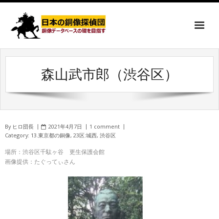
森山武市郎（渋谷区）
By
ヒロ団長
2021年4月7日
1 comment
Category:
13.東京都の銅像
,
23区:城西
,
渋谷区
場所：渋谷区千駄ヶ谷 更生保護会館
画像提供：たぐってぃさん