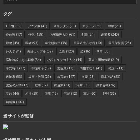
タグ
FRP像
(52)
アニメ像
(41)
キリシタン
(70)
スポーツ
(35)
中華
(26)
作曲家
(17)
僧侶
(138)
内閣総理大臣
(61)
剣豪
(24)
創業者
(240)
動物
(48)
医者
(93)
南北朝時代
(38)
四国八十八か所
(10)
国民栄誉賞
(25)
外人
(181)
夫婦カップル
(59)
女性
(120)
姫
(16)
学者
(60)
宿泊施設にある銅像
(34)
小説ドラマの主人公
(44)
幕末・明治維新
(219)
平安時代
(27)
御伽草子
(19)
忠臣蔵
(13)
情報求む！
(41)
戦国
(211)
政治家
(53)
故事・教訓
(29)
教育者
(147)
文豪
(23)
日本神話
(23)
架空の人物
(17)
歌手
(17)
武道家
(23)
治水
(30)
源平合戦
(76)
皇族
(44)
相撲
(39)
競馬
(13)
芸能
(12)
軍人
(60)
野球
(35)
騎馬像
(107)
当サイトが監修