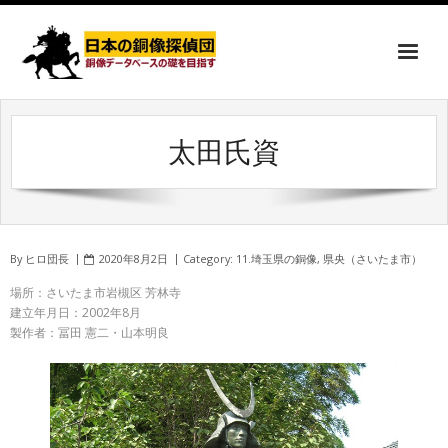
太田氏資
By
ヒロ団長
2020年8月2日
Category:
11.埼玉県の銅像
,
県央（さいたま市）
場所：さいたま市岩槻区 芳林寺
建立年月日：2002年8月
製作者：冨田 憲二・山本明良