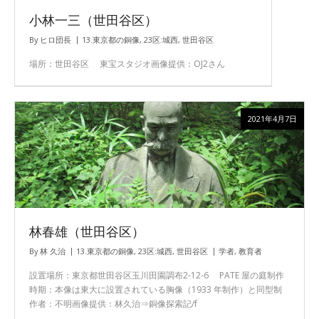
小林一三（世田谷区）
By
ヒロ団長
13.東京都の銅像
,
23区:城西
,
世田谷区
場所：世田谷区 東宝スタジオ画像提供：OJ2さん
2021年4月7日
林春雄（世田谷区）
By
林 久治
13.東京都の銅像
,
23区:城西
,
世田谷区
学者
,
教育者
設置場所：東京都世田谷区玉川田園調布2-12-6 PATE 屋の庭制作
時期：本像は東大に設置されている胸像（1933 年制作）と同型制
作者：不明画像提供：林久治⇒銅像探索記/f