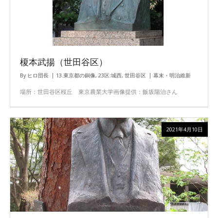
榎本武揚（世田谷区）
By
ヒロ団長
13.東京都の銅像
,
23区:城西
,
世田谷区
幕末・明治維新
場所：世田谷区桜丘 東京農業大学画像提供：飯坂陽治さん
2021年4月10日