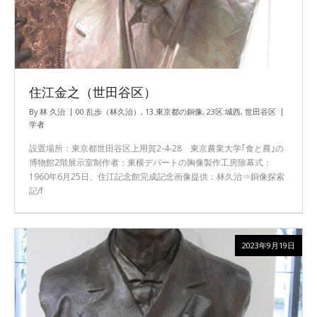
住江金之（世田谷区）
By
林 久治
00.乱歩（林久治）
,
13.東京都の銅像
,
23区:城西
,
世田谷区
学者
設置場所：東京都世田谷区上用賀2-4-28 東京農業大学｢食と農｣の
博物館2階展示室制作者：東横デパートの胸像製作工房除幕式：
1960年6月25日、住江記念館完成記念画像提供：林久治⇒銅像探索
記/f
2023年9月19日