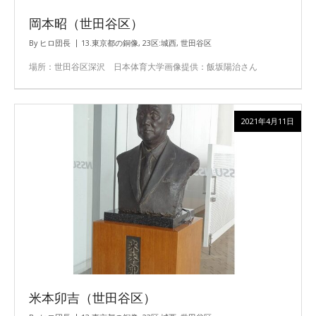
岡本昭（世田谷区）
By
ヒロ団長
13.東京都の銅像
,
23区:城西
,
世田谷区
場所：世田谷区深沢 日本体育大学画像提供：飯坂陽治さん
2021年4月11日
米本卯吉（世田谷区）