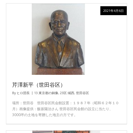
2021年4月6日
芹澤新平（世田谷区）
By
ヒロ団長
13.東京都の銅像
,
23区:城西
,
世田谷区
場所：世田谷 世田谷区民会館設置：１９８７年（昭和６２年１０
月）画像提供：飯坂陽治さん 世田谷区民会館の設立に当たり、
3000坪の土地を寄贈した地主の方です。