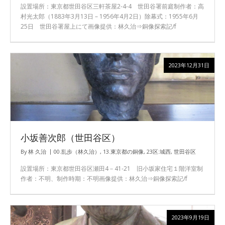
設置場所：東京都世田谷区三軒茶屋2-4-4 世田谷署前庭制作者：高
村光太郎（1883年3月13日 – 1956年4月2日）除幕式：1955年6月
25日 世田谷署屋上にて画像提供：林久治⇒銅像探索記/f
2023年12月31日
小坂善次郎（世田谷区）
By
林 久治
00.乱歩（林久治）
,
13.東京都の銅像
,
23区:城西
,
世田谷区
設置場所：東京都世田谷区瀬田4－41-21 旧小坂家住宅１階洋室制
作者：不明、制作時期：不明画像提供：林久治⇒銅像探索記/f
2023年9月19日