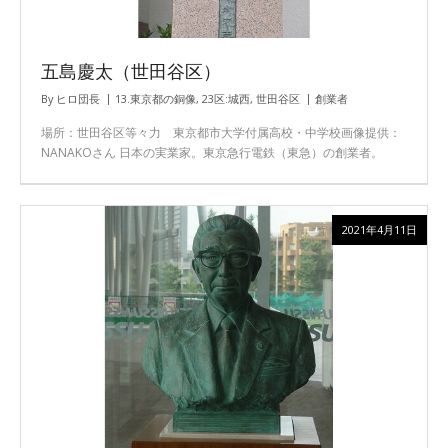
五島慶太（世田谷区）
By
ヒロ団長
13.東京都の銅像
,
23区:城西
,
世田谷区
創業者
場所：世田谷区等々力 東京都市大学付属高校・中学校画像提供：
NANAKOさん 日本の実業家。東京急行電鉄（東急）の創業者。
2021年4月11日