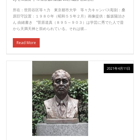
所在：世田谷区等々力 東京都市大学 等々力キャンパス彫刻：桑
原巨守設置：１９８０年（昭和５５年２月）画像提供：飯坂陽治さ
ん 由緒書き ”菅原道真（８９５～９０３）は学芸に秀でた人で昔
から天満天神と崇められている。それは彼…
Read More
2021年4月11日