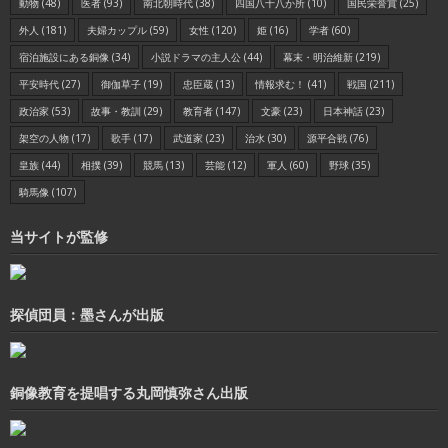
動物
(48)
医者
(93)
南北朝時代
(38)
四国八十八か所
(10)
国民栄誉賞
(25)
外人
(181)
夫婦カップル
(59)
女性
(120)
姫
(16)
学者
(60)
宿泊施設にある銅像
(34)
小説ドラマの主人公
(44)
幕末・明治維新
(219)
平安時代
(27)
御伽草子
(19)
忠臣蔵
(13)
情報求む！
(41)
戦国
(211)
政治家
(53)
故事・教訓
(29)
教育者
(147)
文豪
(23)
日本神話
(23)
架空の人物
(17)
歌手
(17)
武道家
(23)
治水
(30)
源平合戦
(76)
皇族
(44)
相撲
(39)
競馬
(13)
芸能
(12)
軍人
(60)
野球
(35)
騎馬像
(107)
当サイトが監修
探偵団員：墨さんが出版
銅像教育を提唱する丸岡慎弥さん出版