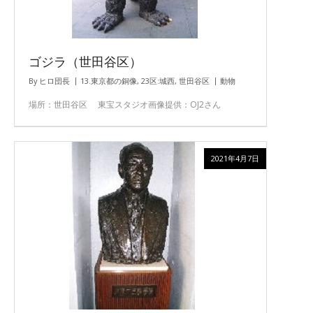
ゴジラ（世田谷区）
By
ヒロ団長
13.東京都の銅像
,
23区:城西
,
世田谷区
動物
場所：世田谷区 東宝スタジオ画像提供：OJ2さん
2021年4月7日