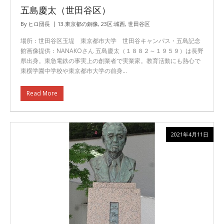
五島慶太（世田谷区）
By
ヒロ団長
13.東京都の銅像
,
23区:城西
,
世田谷区
場所：世田谷区玉堤 東京都市大学 世田谷キャンパス・五島記念
館画像提供：NANAKOさん 五島慶太（１８８２～１９５９）は長野
県出身。東急電鉄の事実上の創業者で実業家。教育活動にも熱心で
東横学園中学校や東京都市大学の前身…
Read More
2021年4月11日