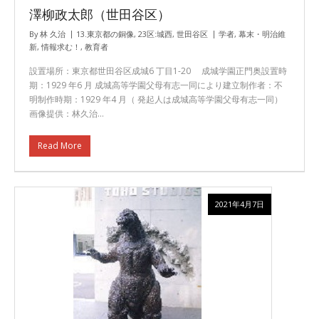
澤柳政太郎（世田谷区）
By
林 久治
13.東京都の銅像
,
23区:城西
,
世田谷区
学者
,
幕末・明治維
新
,
情報求む！
,
教育者
設置場所：東京都世田谷区成城6 丁目1-20 成城学園正門奥設置時
期：1929 年6 月 成城高等学園父母有志一同により建立制作者：不
明制作時期：1929 年4 月（ 発起人は成城高等学園父母有志一同）
画像提供：林久治…
Read More
2021年4月7日