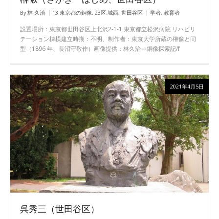
By
林 久治
13.東京都の銅像
,
23区:城西
,
世田谷区
学者
,
教育者
設置場所：東京都世田谷区上北沢2-1-1 東京都立松沢病院 リハビリ
テーション棟横建立時期：不明、制作者：東京大学所蔵の榊像と同
型（1896 年、長沼守敬作）画像提供：林久治⇒銅像探索記/f
2021年4月5日
呉秀三（世田谷区）