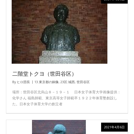
二階堂トクヨ（世田谷区）
By
ヒロ団長
13.東京都の銅像
,
23区:城西
,
世田谷区
場所：世田谷区北烏山８－１９－１ 日本女子体育大学画像提供：
化学さん 福島師範、東京高等女子師範卒１９２２年体育塾創設し
た。日本女子体育大学の創立者
2021年4月6日