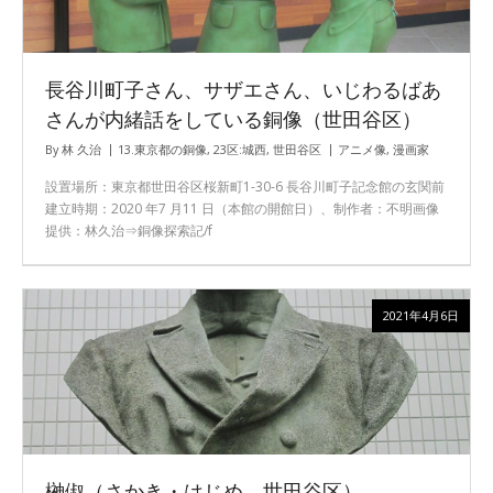
長谷川町子さん、サザエさん、いじわるばあ
さんが内緒話をしている銅像（世田谷区）
By
林 久治
13.東京都の銅像
,
23区:城西
,
世田谷区
アニメ像
,
漫画家
設置場所：東京都世田谷区桜新町1-30-6 長谷川町子記念館の玄関前
建立時期：2020 年7 月11 日（本館の開館日）、制作者：不明画像
提供：林久治⇒銅像探索記/f
2021年4月6日
榊俶（さかき・はじめ、世田谷区）