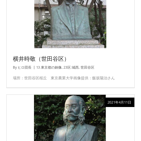
横井時敬（世田谷区）
By
ヒロ団長
13.東京都の銅像
,
23区:城西
,
世田谷区
場所：世田谷区桜丘 東京農業大学画像提供：飯坂陽治さん
2021年4月11日