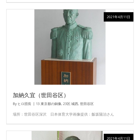
2021年4月11日
加納久宜（世田谷区）
By
ヒロ団長
13.東京都の銅像
,
23区:城西
,
世田谷区
場所：世田谷区深沢 日本体育大学画像提供：飯坂陽治さん
2021年4月11日