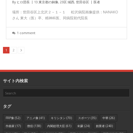
By
ヒロ団長
13.東京都の銅像
,
23区:城西
,
世田谷区
医者
場所：世田谷区上北沢２－１－１ 松沢病院画像提供：NANAKO
さん 東大（医）卒、精神科医、同病院初代院長
1 comment
1
2
サイト内検索
タグ
FRP像
(52)
アニメ像
(41)
キリシタン
(70)
スポーツ
(35)
中華
(26)
作曲家
(17)
僧侶
(138)
内閣総理大臣
(61)
剣豪
(24)
創業者
(240)