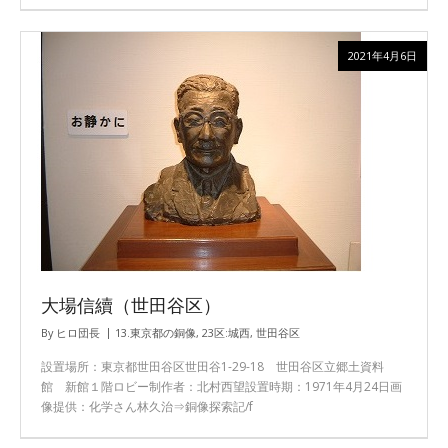
2021年4月6日
大場信續（世田谷区）
By
ヒロ団長
13.東京都の銅像
,
23区:城西
,
世田谷区
設置場所：東京都世田谷区世田谷1-29-18 世田谷区立郷土資料
館 新館１階ロビー制作者：北村西望設置時期：1971年4月24日画
像提供：化学さん林久治⇒銅像探索記/f