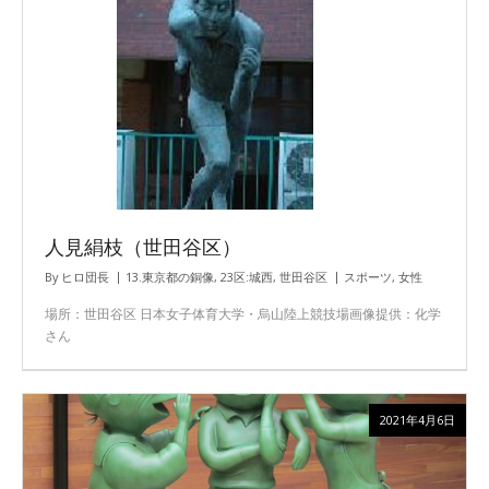
人見絹枝（世田谷区）
By
ヒロ団長
13.東京都の銅像
,
23区:城西
,
世田谷区
スポーツ
,
女性
場所：世田谷区 日本女子体育大学・烏山陸上競技場画像提供：化学
さん
2021年4月6日