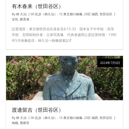
有木春来（世田谷区）
By
林 久治
00.乱歩（林久治）
,
13.東京都の銅像
,
23区:城西
,
世田谷区
女性
,
教育者
設置場所：東京都世田谷区喜多見8-15-33 国本女子中学校・高等
学校 玄関前制作者：立体写真像 代表者盛岡公彦設置時期：1995
年5月画像提供：林久治⇒銅像探索記/f
2024年7月6日
渡邊留吉（世田谷区）
By
林 久治
00.乱歩（林久治）
,
13.東京都の銅像
,
23区:城西
,
世田谷区
殉職
,
警察官