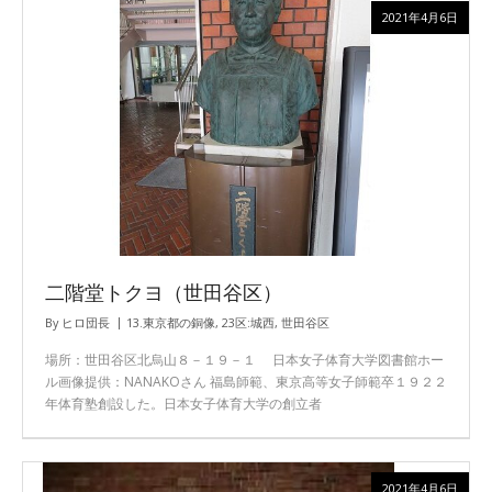
2021年4月6日
二階堂トクヨ（世田谷区）
By
ヒロ団長
13.東京都の銅像
,
23区:城西
,
世田谷区
場所：世田谷区北烏山８－１９－１ 日本女子体育大学図書館ホー
ル画像提供：NANAKOさん 福島師範、東京高等女子師範卒１９２２
年体育塾創設した。日本女子体育大学の創立者
2021年4月6日