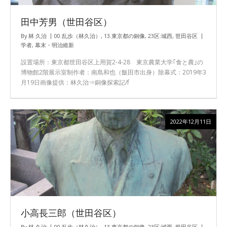
田中芳男（世田谷区）
By
林 久治
00.乱歩（林久治）
,
13.東京都の銅像
,
23区:城西
,
世田谷区
学者
,
幕末・明治維新
設置場所：東京都世田谷区上用賀2-4-28 東京農業大学｢食と農｣の
博物館2階展示室制作者：南島和也（飯田市出身）除幕式：2019年3
月19日画像提供：林久治⇒銅像探索記/f
2022年12月11日
小高長三郎（世田谷区）
By
林 久治
00.乱歩（林久治）
,
13.東京都の銅像
,
23区:城西
,
世田谷区