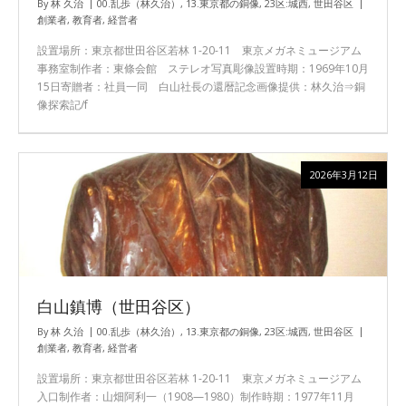
By
林 久治
00.乱歩（林久治）
,
13.東京都の銅像
,
23区:城西
,
世田谷区
創業者
,
教育者
,
経営者
設置場所：東京都世田谷区若林 1-20-11 東京メガネミュージアム
事務室制作者：東條会館 ステレオ写真彫像設置時期：1969年10月
15日寄贈者：社員一同 白山社長の還暦記念画像提供：林久治⇒銅
像探索記/f
2026年3月12日
白山鎮博（世田谷区）
By
林 久治
00.乱歩（林久治）
,
13.東京都の銅像
,
23区:城西
,
世田谷区
創業者
,
教育者
,
経営者
設置場所：東京都世田谷区若林 1-20-11 東京メガネミュージアム
入口制作者：山畑阿利一（1908—1980）制作時期：1977年11月