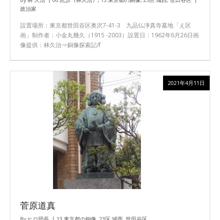
政治家
設置場所：東京都世田谷区奥沢7-41-3 九品仏浄真寺墓地「え区
画」制作者：小金丸幾久（1915 -2003）設置日：1962年6月26日画
像提供：林久治⇒銅像探索記/f
2021年4月11日
菅原道真
By
ヒロ団長
13.東京都の銅像
,
23区:城西
,
世田谷区