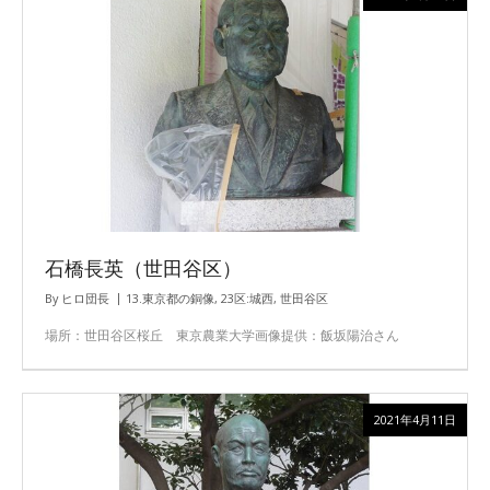
石橋長英（世田谷区）
By
ヒロ団長
13.東京都の銅像
,
23区:城西
,
世田谷区
場所：世田谷区桜丘 東京農業大学画像提供：飯坂陽治さん
2021年4月11日