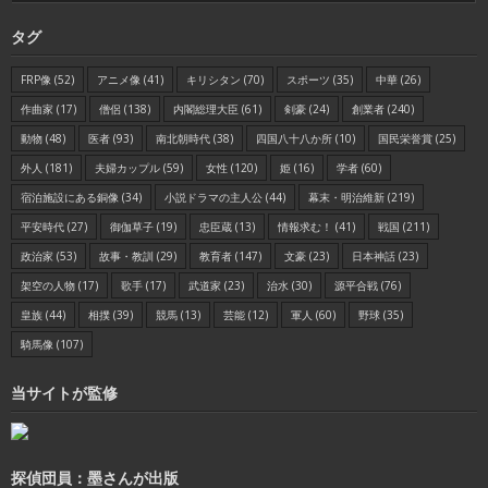
タグ
FRP像
(52)
アニメ像
(41)
キリシタン
(70)
スポーツ
(35)
中華
(26)
作曲家
(17)
僧侶
(138)
内閣総理大臣
(61)
剣豪
(24)
創業者
(240)
動物
(48)
医者
(93)
南北朝時代
(38)
四国八十八か所
(10)
国民栄誉賞
(25)
外人
(181)
夫婦カップル
(59)
女性
(120)
姫
(16)
学者
(60)
宿泊施設にある銅像
(34)
小説ドラマの主人公
(44)
幕末・明治維新
(219)
平安時代
(27)
御伽草子
(19)
忠臣蔵
(13)
情報求む！
(41)
戦国
(211)
政治家
(53)
故事・教訓
(29)
教育者
(147)
文豪
(23)
日本神話
(23)
架空の人物
(17)
歌手
(17)
武道家
(23)
治水
(30)
源平合戦
(76)
皇族
(44)
相撲
(39)
競馬
(13)
芸能
(12)
軍人
(60)
野球
(35)
騎馬像
(107)
当サイトが監修
探偵団員：墨さんが出版