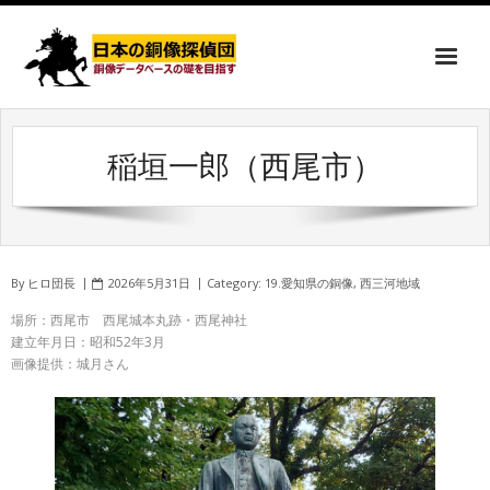
稲垣一郎（西尾市）
By
ヒロ団長
2026年5月31日
Category:
19.愛知県の銅像
,
西三河地域
場所：西尾市 西尾城本丸跡・西尾神社
建立年月日：昭和52年3月
画像提供：城月さん