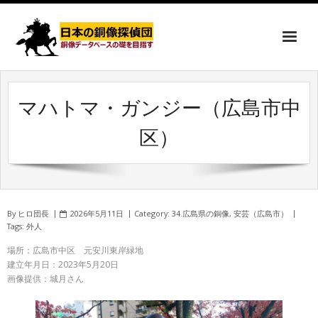
マハトマ・ガンジー（広島市中
区）
By
ヒロ団長
2026年5月11日
Category:
34.広島県の銅像
,
安芸（広島市）
Tags:
外人
場所：広島市中区 元安川東岸緑地
建立年月日：2023年5月20日
画像提供：城月さん