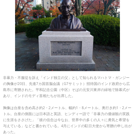
非暴力・不服従を訴え「インド独立の父」として知られるマハトマ・ガンジー
の胸像が20日、先進7カ国首脳会議（G7サミット）招待国のインド政府から広
島市に寄贈された。平和記念公園（中区）そばの元安川東岸の緑地で除幕式が
あり、インドのモディ首相たちが出席した。
胸像は台座を含め高さ約2・2メートル、幅約1・8メートル、奥行き約1・2メー
トル。台座の側面には日本語と英語、ヒンディー語で「非暴力の価値観の実践
に生涯をささげた」「彼の信念は今なお、世界中の多くの人々に勇気と希望を
与えている」などと書かれている。4月にインドの駐日大使から寄贈の申し出が
あった。