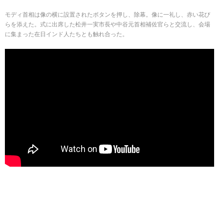
モディ首相は像の横に設置されたボタンを押し、除幕。像に一礼し、赤い花び
らを添えた。式に出席した松井一実市長や中谷元首相補佐官らと交流し、会場
に集まった在日インド人たちとも触れ合った。