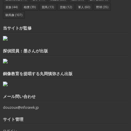
皇族
(44)
相撲
(39)
競馬
(13)
芸能
(12)
軍人
(60)
野球
(35)
騎馬像
(107)
当サイトが監修
探偵団員：墨さんが出版
銅像教育を提唱する丸岡慎弥さん出版
メール問い合わせ
douzoux@infoseek.jp
サイト管理
ログイン