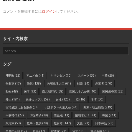
コメントを投稿するには
ログイン
してください。
サイト内検索
タグ
FRP像
(52)
アニメ像
(41)
キリシタン
(70)
スポーツ
(35)
中華
(26)
作曲家
(17)
僧侶
(138)
内閣総理大臣
(61)
剣豪
(24)
創業者
(240)
動物
(48)
医者
(93)
南北朝時代
(38)
四国八十八か所
(10)
国民栄誉賞
(25)
外人
(181)
夫婦カップル
(59)
女性
(120)
姫
(16)
学者
(60)
宿泊施設にある銅像
(34)
小説ドラマの主人公
(44)
幕末・明治維新
(219)
平安時代
(27)
御伽草子
(19)
忠臣蔵
(13)
情報求む！
(41)
戦国
(211)
政治家
(53)
故事・教訓
(29)
教育者
(147)
文豪
(23)
日本神話
(23)
架空の人物
(17)
歌手
(17)
武道家
(23)
治水
(30)
源平合戦
(76)