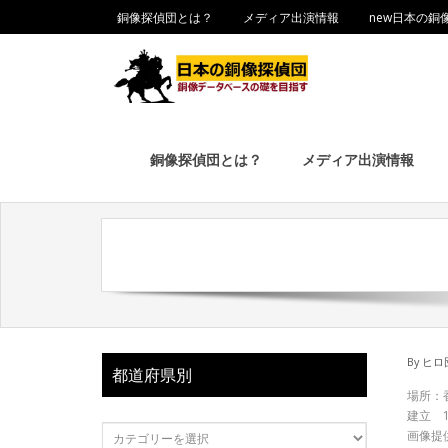
銅像探偵団とは？
メディア出演情報
new日本の銅
銅像探偵団とは？
メディア出演情報
By
ヒロ
都道府県別
場所：
建立 1
画像提