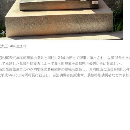
年(大正14年)生まれ
8年(昭和23年)赤岡町農協の発足と同時に24歳の若さで理事に選出され、以降45年
して卓越した見識と指導力によって赤岡町農協を高知県下優秀組合に育成した。
高知県農協連合会や赤岡地区の各種団体の要職も歴任し、赤岡町議会議員を9期36年(
3年(平成5年)には赤岡町長に就任し、自治功労者藍綬褒章、農協特別功労者などの表