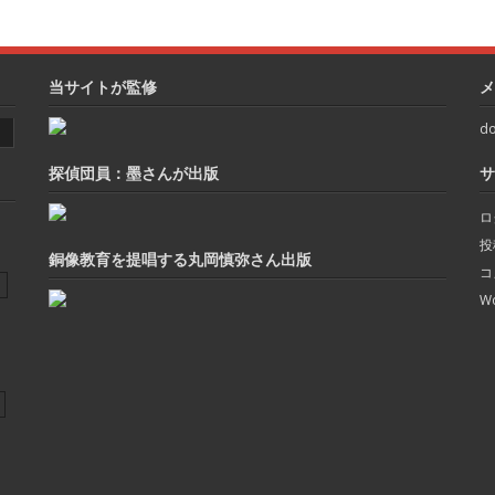
当サイトが監修
メ
do
探偵団員：墨さんが出版
サ
ロ
投
銅像教育を提唱する丸岡慎弥さん出版
コ
Wo