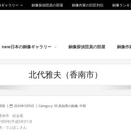
像ギャラリー
銅像探偵団員の部屋
銅像作家の巨匠列伝
銅像ランキ
new日本の銅像ギャラリー
銅像探偵団員の部屋
銅像作
北代雅夫（香南市）
団長
2026年5月9日
Category:
39.高知県の銅像
,
中部
香南市 絵金蔵
993年(平成5年)11月
供：でぶぽこさん