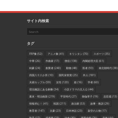
サイト内検索
タグ
FRP像
(52)
アニメ像
(41)
キリシタン
(70)
スポーツ
(35)
中華
(26)
作曲家
(17)
僧侶
(138)
内閣総理大臣
(61)
剣豪
(24)
創業者
(240)
動物
(48)
医者
(93)
南北朝時代
(38)
四国八十八か所
(10)
国民栄誉賞
(25)
外人
(181)
夫婦カップル
(59)
女性
(120)
姫
(16)
学者
(60)
宿泊施設にある銅像
(34)
小説ドラマの主人公
(44)
幕末・明治維新
(219)
平安時代
(27)
御伽草子
(19)
忠臣蔵
(13)
情報求む！
(41)
戦国
(211)
政治家
(53)
故事・教訓
(29)
教育者
(147)
文豪
(23)
日本神話
(23)
架空の人物
(17)
歌手
(17)
武道家
(23)
治水
(30)
源平合戦
(76)
皇族
(44)