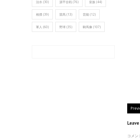
治水
(30)
源平合戦
(76)
皇族
(44)
相撲
(39)
競馬
(13)
芸能
(12)
軍人
(60)
野球
(35)
騎馬像
(107)
Prev
Leav
コメン