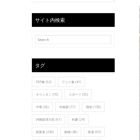
サイト内検索
タグ
FRP像
(52)
アニメ像
(41)
キリシタン
(70)
スポーツ
(35)
中華
(26)
作曲家
(17)
僧侶
(138)
内閣総理大臣
(61)
剣豪
(24)
創業者
(240)
動物
(48)
医者
(93)