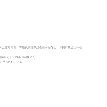
の永きに渡り常務、専務代表理事組合長を歴任し、赤岡町農協の中心
議長として8期21年)務めた。
彰を授与されている。