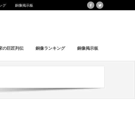
ング
銅像掲示板
家の巨匠列伝
銅像ランキング
銅像掲示板