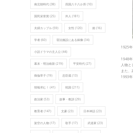
南北朝時代
(38)
四国八十八か所
(10)
国民栄誉賞
(25)
外人
(181)
夫婦カップル
(59)
女性
(120)
姫
(16)
学者
(60)
宿泊施設にある銅像
(34)
1925
小説ドラマの主人公
(44)
194
幕末・明治維新
(219)
平安時代
(27)
人物と
また、
御伽草子
(19)
忠臣蔵
(13)
199
情報求む！
(41)
戦国
(211)
政治家
(53)
故事・教訓
(29)
教育者
(147)
文豪
(23)
日本神話
(23)
架空の人物
(17)
歌手
(17)
武道家
(23)