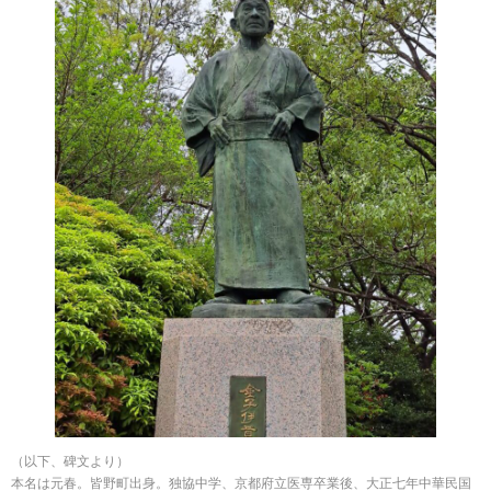
（以下、碑文より）
本名は元春。皆野町出身。独協中学、京都府立医専卒業後、大正七年中華民国