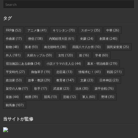
タグ
FRP像
(52)
アニメ像
(41)
キリシタン
(70)
スポーツ
(35)
中華
(26)
作曲家
(17)
僧侶
(138)
内閣総理大臣
(61)
剣豪
(24)
創業者
(240)
動物
(48)
医者
(93)
南北朝時代
(38)
四国八十八か所
(10)
国民栄誉賞
(25)
外人
(181)
夫婦カップル
(59)
女性
(120)
姫
(16)
学者
(60)
宿泊施設にある銅像
(34)
小説ドラマの主人公
(44)
幕末・明治維新
(219)
平安時代
(27)
御伽草子
(19)
忠臣蔵
(13)
情報求む！
(41)
戦国
(211)
政治家
(53)
故事・教訓
(29)
教育者
(147)
文豪
(23)
日本神話
(23)
架空の人物
(17)
歌手
(17)
武道家
(23)
治水
(30)
源平合戦
(76)
皇族
(44)
相撲
(39)
競馬
(13)
芸能
(12)
軍人
(60)
野球
(35)
騎馬像
(107)
当サイトが監修