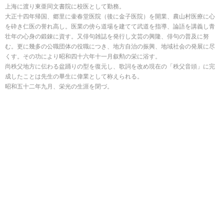
上海に渡り東亜同文書院に校医として勤務。
大正十四年帰国、郷里に壷春堂医院（後に金子医院）を開業、農山村医療に心
を砕き仁医の誉れ高し。医業の傍ら道場を建てて武道を指導、論語を講義し青
壮年の心身の鍛錬に資す。又俳句雑誌を発行し文芸の興隆、俳句の普及に努
む。更に幾多の公職団体の役職につき、地方自治の振興、地域社会の発展に尽
くす。その功により昭和四十六年十一月叙勲の栄に浴す。
尚秩父地方に伝わる盆踊りの型を復元し、歌詞を改め現在の「秩父音頭」に完
成したことは先生の畢生に偉業として称えられる。
昭和五十二年九月、栄光の生涯を閉づ。