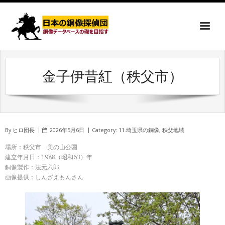
金子伊昔紅（秩父市）
By
ヒロ団長
2026年5月6日
Category:
11.埼玉県の銅像
,
秩父地域
場所：秩父市 美の山公園
建立年月日：1988（昭和63）年
銅像製作：法元六郎
画像提供：しんざえもんさん