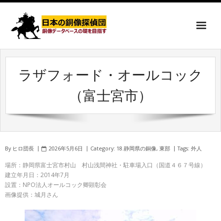
ラザフォード・オールコック
（富士宮市）
By
ヒロ団長
2026年5月6日
Category:
18.静岡県の銅像
,
東部
Tags:
外人
場所：静岡県富士宮市村山 村山浅間神社・駐車場入口（国道４６７号線）
建立年月日：2014年7月
設置：NPO法人オールコック卿顕彰会
画像提供：城月さん