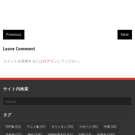
Previous
Next
Leave Comment
コメントを投稿するには
ログイン
してください。
サイト内検索
タグ
FRP像
(52)
アニメ像
(41)
キリシタン
(70)
スポーツ
(35)
中華
(26)
作曲家
(17)
僧侶
(138)
内閣総理大臣
(61)
剣豪
(24)
創業者
(240)