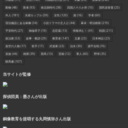
動物
(48)
医者
(93)
南北朝時代
(38)
四国八十八か所
(10)
国民栄誉賞
(25)
外人
(181)
夫婦カップル
(59)
女性
(120)
姫
(16)
学者
(60)
宿泊施設にある銅像
(34)
小説ドラマの主人公
(44)
幕末・明治維新
(219)
平安時代
(27)
御伽草子
(19)
忠臣蔵
(13)
情報求む！
(41)
戦国
(211)
政治家
(53)
故事・教訓
(29)
教育者
(147)
文豪
(23)
日本神話
(23)
架空の人物
(17)
歌手
(17)
武道家
(23)
治水
(30)
源平合戦
(76)
皇族
(44)
相撲
(39)
競馬
(13)
芸能
(12)
軍人
(60)
野球
(35)
騎馬像
(107)
当サイトが監修
探偵団員：墨さんが出版
銅像教育を提唱する丸岡慎弥さん出版