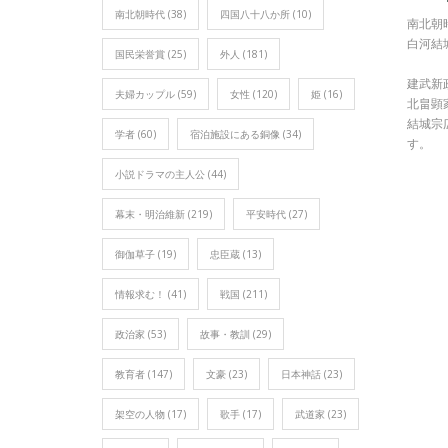
南北朝時代
(38)
四国八十八か所
(10)
南北朝
白河結
国民栄誉賞
(25)
外人
(181)
建武新
夫婦カップル
(59)
女性
(120)
姫
(16)
北畠顕
結城宗
学者
(60)
宿泊施設にある銅像
(34)
す。
小説ドラマの主人公
(44)
幕末・明治維新
(219)
平安時代
(27)
御伽草子
(19)
忠臣蔵
(13)
情報求む！
(41)
戦国
(211)
政治家
(53)
故事・教訓
(29)
教育者
(147)
文豪
(23)
日本神話
(23)
架空の人物
(17)
歌手
(17)
武道家
(23)