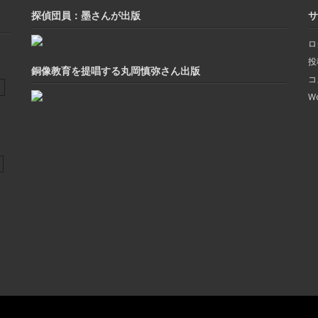
探偵団員：墨さんが出版
サ
ロ
投
銅像教育を提唱する丸岡慎弥さん出版
コ
Wo