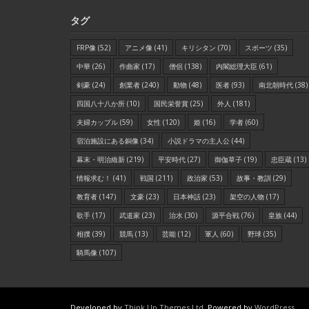
タグ
FRP像
(52)
アニメ像
(41)
キリシタン
(70)
スポーツ
(35)
中華
(26)
作曲家
(17)
僧侶
(138)
内閣総理大臣
(61)
剣豪
(24)
創業者
(240)
動物
(48)
医者
(93)
南北朝時代
(38)
四国八十八か所
(10)
国民栄誉賞
(25)
外人
(181)
夫婦カップル
(59)
女性
(120)
姫
(16)
学者
(60)
宿泊施設にある銅像
(34)
小説ドラマの主人公
(44)
幕末・明治維新
(219)
平安時代
(27)
御伽草子
(19)
忠臣蔵
(13)
情報求む！
(41)
戦国
(211)
政治家
(53)
故事・教訓
(29)
教育者
(147)
文豪
(23)
日本神話
(23)
架空の人物
(17)
歌手
(17)
武道家
(23)
治水
(30)
源平合戦
(76)
皇族
(44)
相撲
(39)
競馬
(13)
芸能
(12)
軍人
(60)
野球
(35)
騎馬像
(107)
Developed by
Think Up Themes Ltd
. Powered by
WordPress
.