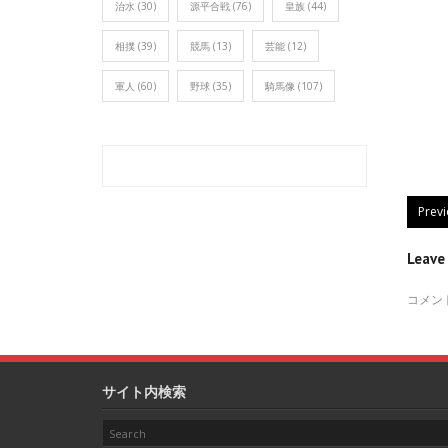
治水
(30)
源平合戦
(76)
皇族
(44)
相撲
(39)
競馬
(13)
芸能
(12)
軍人
(60)
野球
(35)
騎馬像
(107)
Prev
Leav
コメン
サイト内検索