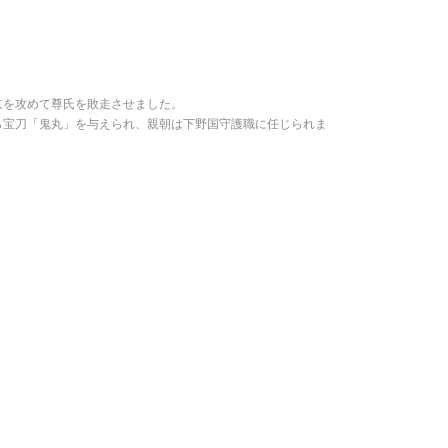
京を攻めて尊氏を敗走させました。
ら宝刀「鬼丸」を与えられ、親朝は下野国守護職に任じられま