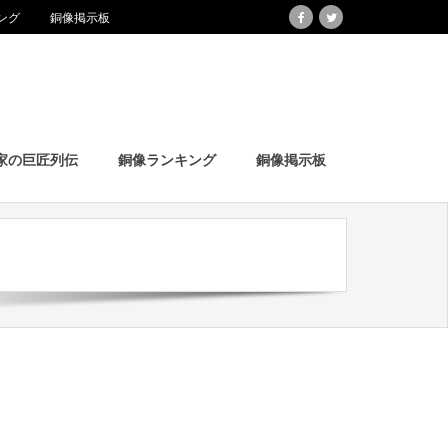
ング
銅像掲示板
家の巨匠列伝
銅像ランキング
銅像掲示板