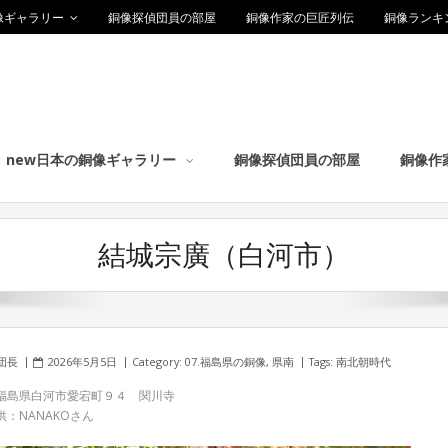
像ギャラリー
銅像探偵団員の部屋
銅像作家の巨匠列伝
銅像ランキ
new日本の銅像ギャラリー
銅像探偵団員の部屋
銅像作
結城宗廣（白河市）
団長
2026年5月5日
Category:
07.福島県の銅像
,
県南
Tags:
南北朝時代
福島県白河市愛宕町９４ 関川寺
供：NANAKOさん