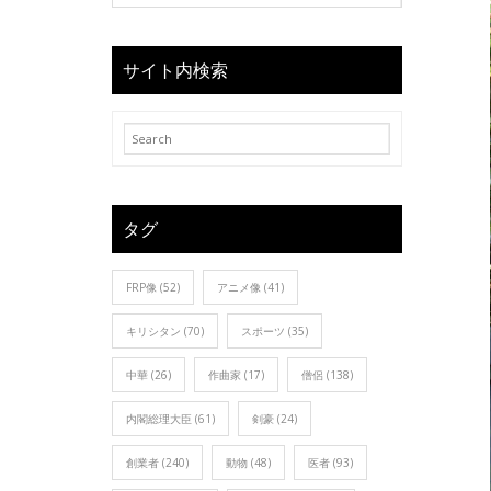
サイト内検索
タグ
FRP像
(52)
アニメ像
(41)
キリシタン
(70)
スポーツ
(35)
中華
(26)
作曲家
(17)
僧侶
(138)
内閣総理大臣
(61)
剣豪
(24)
創業者
(240)
動物
(48)
医者
(93)