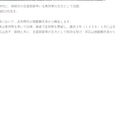
時代に、南朝方の北畠顕家率いる奥州軍の主力として活躍。
城氏2代当主。
政において、足利尊氏が後醍醐天皇から離反します。
家は奥州勢を率いて出陣。鎌倉で足利勢を撃破し、建武３年（１３３６）１月には
広は息子：親朝と共に、北畠顕家軍の主力として戦功を挙げ、宗広は後醍醐天皇か