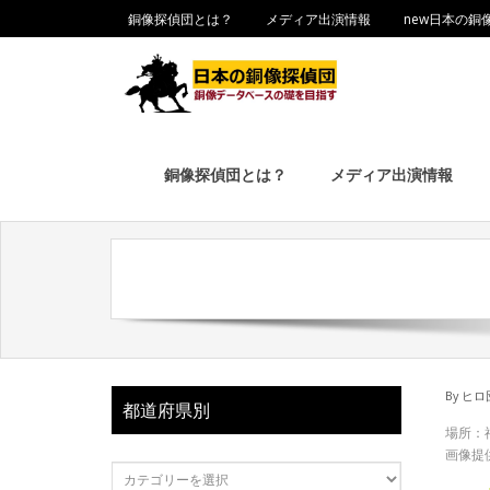
銅像探偵団とは？
メディア出演情報
new日本の銅
銅像探偵団とは？
メディア出演情報
By
ヒロ
都道府県別
場所：
画像提