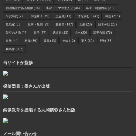
宿泊施設にある銅像
(34)
小説ドラマの主人公
(44)
幕末・明治維新
(219)
平安時代
(27)
御伽草子
(19)
忠臣蔵
(13)
情報求む！
(41)
戦国
(211)
政治家
(53)
故事・教訓
(29)
教育者
(147)
文豪
(23)
日本神話
(23)
架空の人物
(17)
歌手
(17)
武道家
(23)
治水
(30)
源平合戦
(76)
皇族
(44)
相撲
(39)
競馬
(13)
芸能
(12)
軍人
(60)
野球
(35)
騎馬像
(107)
当サイトが監修
探偵団員：墨さんが出版
銅像教育を提唱する丸岡慎弥さん出版
メール問い合わせ