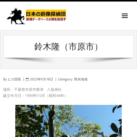
鈴木隆（市原市）
By
ヒロ団長
2023年9月18日
Category:
県央地域
場所：千葉県市原市椎津 八坂神社
建立年月日：1969年10月（昭和44年）