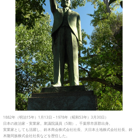
1882年（明治15年）1月13日 – 1978年（昭和53年）3月30日）
日本の政治家・実業家。衆議院議員（5期）。千葉県市原郡出身。
実業家としても活躍し、鈴木商会株式会社社長、大日本土地株式会社社長、鈴
木隆同族株式会社社長などを歴任した。