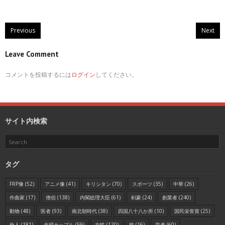
Previous
Next
Leave Comment
コメントを投稿するには
ログイン
してください。
サイト内検索
タグ
FRP像
(52)
アニメ像
(41)
キリシタン
(70)
スポーツ
(35)
中華
(26)
作曲家
(17)
僧侶
(138)
内閣総理大臣
(61)
剣豪
(24)
創業者
(240)
動物
(48)
医者
(93)
南北朝時代
(38)
四国八十八か所
(10)
国民栄誉賞
(25)
外人
(181)
夫婦カップル
(59)
女性
(120)
姫
(16)
学者
(60)