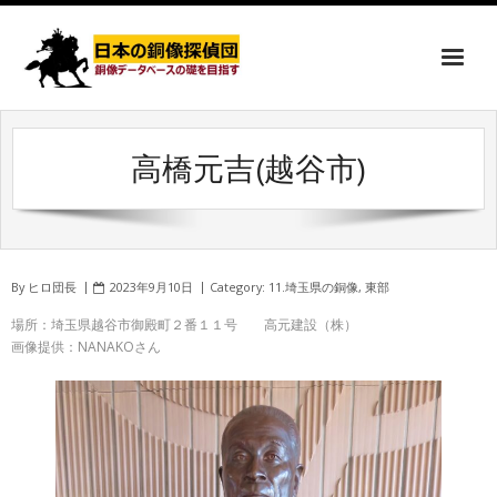
高橋元吉(越谷市)
By
ヒロ団長
2023年9月10日
Category:
11.埼玉県の銅像
,
東部
場所：埼玉県越谷市御殿町２番１１号 高元建設（株）
画像提供：NANAKOさん