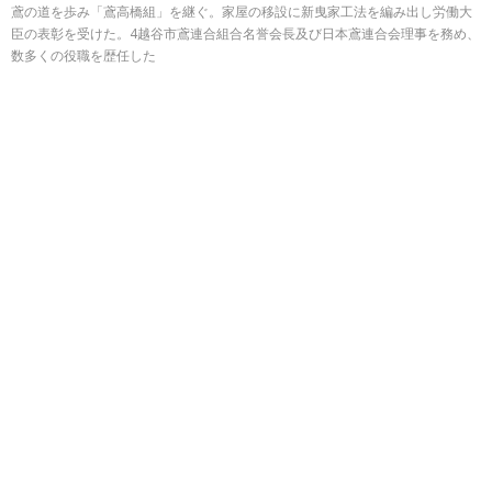
鳶の道を歩み「鳶高橋組」を継ぐ。家屋の移設に新曳家工法を編み出し労働大
臣の表彰を受けた。4越谷市鳶連合組合名誉会長及び日本鳶連合会理事を務め、
数多くの役職を歴任した