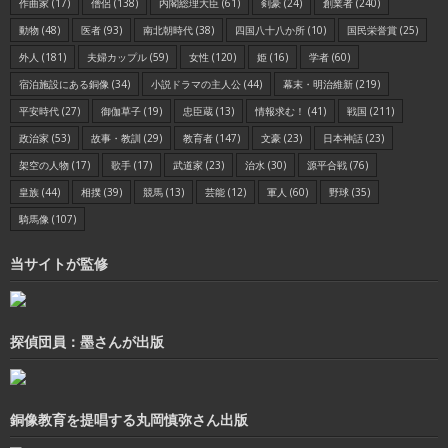
作曲家
(17)
僧侶
(138)
内閣総理大臣
(61)
剣豪
(24)
創業者
(240)
動物
(48)
医者
(93)
南北朝時代
(38)
四国八十八か所
(10)
国民栄誉賞
(25)
外人
(181)
夫婦カップル
(59)
女性
(120)
姫
(16)
学者
(60)
宿泊施設にある銅像
(34)
小説ドラマの主人公
(44)
幕末・明治維新
(219)
平安時代
(27)
御伽草子
(19)
忠臣蔵
(13)
情報求む！
(41)
戦国
(211)
政治家
(53)
故事・教訓
(29)
教育者
(147)
文豪
(23)
日本神話
(23)
架空の人物
(17)
歌手
(17)
武道家
(23)
治水
(30)
源平合戦
(76)
皇族
(44)
相撲
(39)
競馬
(13)
芸能
(12)
軍人
(60)
野球
(35)
騎馬像
(107)
当サイトが監修
探偵団員：墨さんが出版
銅像教育を提唱する丸岡慎弥さん出版