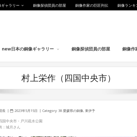
像ギャラリー
銅像探偵団員の部屋
銅像作家の巨匠列伝
銅像ランキ
new日本の銅像ギャラリー
銅像探偵団員の部屋
銅像作
村上栄作（四国中央市）
団長
2023年5月15日
Category:
38.愛媛県の銅像
,
東伊予
四国中央市・戸川疏水公園
供：城月さん