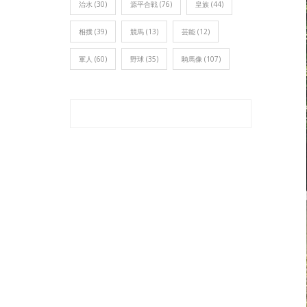
治水
(30)
源平合戦
(76)
皇族
(44)
相撲
(39)
競馬
(13)
芸能
(12)
軍人
(60)
野球
(35)
騎馬像
(107)