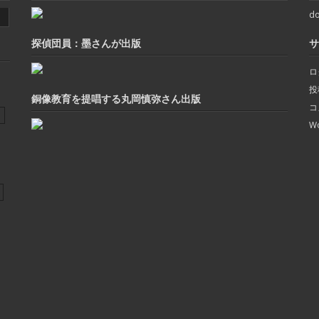
do
探偵団員：墨さんが出版
サ
ロ
投
銅像教育を提唱する丸岡慎弥さん出版
コ
Wo