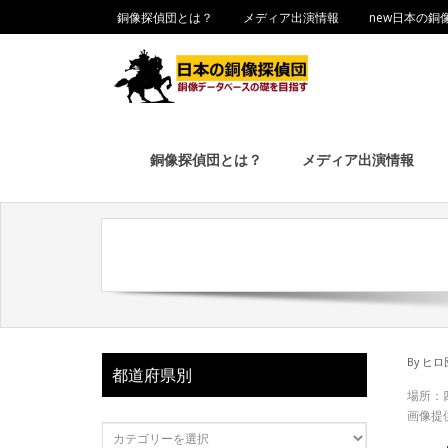
銅像探偵団とは？
メディア出演情報
new日本の銅
銅像探偵団とは？
メディア出演情報
By
ヒロ
都道府県別
場所：
画像提