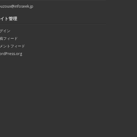
uzoux@infoseek.jp
イト管理
グイン
稿フィード
メントフィード
rdPress.org