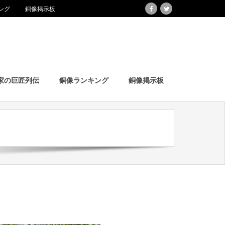
ング
銅像掲示板
家の巨匠列伝
銅像ランキング
銅像掲示板