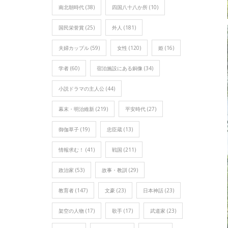
南北朝時代
(38)
四国八十八か所
(10)
国民栄誉賞
(25)
外人
(181)
夫婦カップル
(59)
女性
(120)
姫
(16)
学者
(60)
宿泊施設にある銅像
(34)
小説ドラマの主人公
(44)
幕末・明治維新
(219)
平安時代
(27)
御伽草子
(19)
忠臣蔵
(13)
情報求む！
(41)
戦国
(211)
政治家
(53)
故事・教訓
(29)
教育者
(147)
文豪
(23)
日本神話
(23)
架空の人物
(17)
歌手
(17)
武道家
(23)