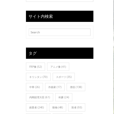
サイト内検索
タグ
FRP像
(52)
アニメ像
(41)
キリシタン
(70)
スポーツ
(35)
中華
(26)
作曲家
(17)
僧侶
(138)
内閣総理大臣
(61)
剣豪
(24)
創業者
(240)
動物
(48)
医者
(93)