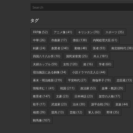
タグ
FRP像
(52)
アニメ像
(41)
キリシタン
(70)
スポーツ
(35)
中華
(26)
作曲家
(17)
僧侶
(138)
内閣総理大臣
(61)
剣豪
(24)
創業者
(240)
動物
(48)
医者
(93)
南北朝時代
(38)
四国八十八か所
(10)
国民栄誉賞
(25)
外人
(181)
夫婦カップル
(59)
女性
(120)
姫
(16)
学者
(60)
宿泊施設にある銅像
(34)
小説ドラマの主人公
(44)
幕末・明治維新
(219)
平安時代
(27)
御伽草子
(19)
忠臣蔵
(13)
情報求む！
(41)
戦国
(211)
政治家
(53)
故事・教訓
(29)
教育者
(147)
文豪
(23)
日本神話
(23)
架空の人物
(17)
歌手
(17)
武道家
(23)
治水
(30)
源平合戦
(76)
皇族
(44)
相撲
(39)
競馬
(13)
芸能
(12)
軍人
(60)
野球
(35)
騎馬像
(107)