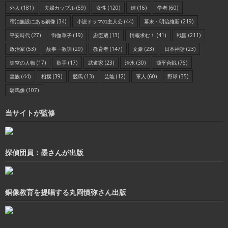
外人
(181)
夫婦カップル
(59)
女性
(120)
姫
(16)
学者
(60)
宿泊施設にある銅像
(34)
小説ドラマの主人公
(44)
幕末・明治維新
(219)
平安時代
(27)
御伽草子
(19)
忠臣蔵
(13)
情報求む！
(41)
戦国
(211)
政治家
(53)
故事・教訓
(29)
教育者
(147)
文豪
(23)
日本神話
(23)
架空の人物
(17)
歌手
(17)
武道家
(23)
治水
(30)
源平合戦
(76)
皇族
(44)
相撲
(39)
競馬
(13)
芸能
(12)
軍人
(60)
野球
(35)
騎馬像
(107)
当サイトが監修
探偵団員：墨さんが出版
銅像教育を提唱する丸岡慎弥さん出版