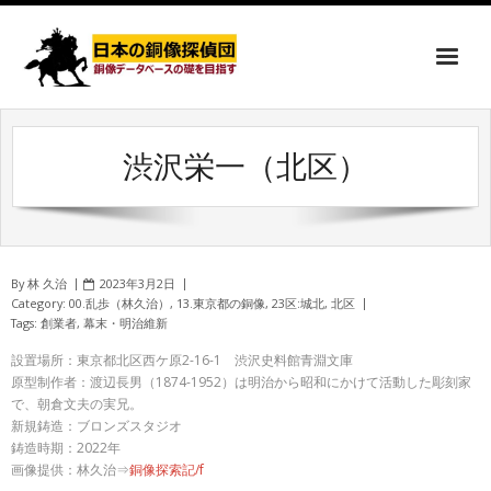
渋沢栄一（北区）
By
林 久治
2023年3月2日
Category:
00.乱歩（林久治）
,
13.東京都の銅像
,
23区:城北
,
北区
Tags:
創業者
,
幕末・明治維新
設置場所：東京都北区西ケ原2-16-1 渋沢史料館青淵文庫
原型制作者：渡辺長男（1874-1952）は明治から昭和にかけて活動した彫刻家
で、朝倉文夫の実兄。
新規鋳造：ブロンズスタジオ
鋳造時期：2022年
画像提供：林久治⇒
銅像探索記/f