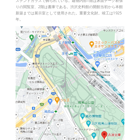
ステンドガラスで飾られている。建物内部1階は床面チーク材張
りの閲覧室、2階は書庫である。渋沢史料館の開館当初から本館
新築までは展示室として使用された。重要文化財。竣工は1925
年。