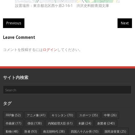
設置場所：東京都北区西ケ原2-16-1 渋沢史料館青淵文庫
Previous
Next
Leave Comment
コメントを投稿するには
ログイン
してください。
サイト内検索
タグ
FRP像
(52)
アニメ像
(41)
キリシタン
(70)
スポーツ
(35)
中華
(26)
作曲家
(17)
僧侶
(138)
内閣総理大臣
(61)
剣豪
(24)
創業者
(240)
動物
(48)
医者
(93)
南北朝時代
(38)
四国八十八か所
(10)
国民栄誉賞
(25)