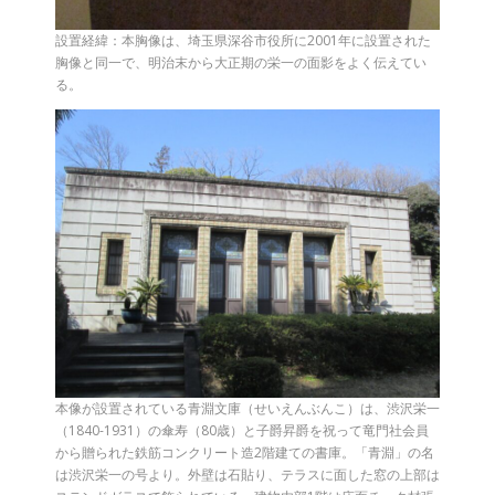
設置経緯：本胸像は、埼玉県深谷市役所に2001年に設置された
胸像と同一で、明治末から大正期の栄一の面影をよく伝えてい
る。
本像が設置されている青淵文庫（せいえんぶんこ）は、渋沢栄一
（1840-1931）の傘寿（80歳）と子爵昇爵を祝って竜門社会員
から贈られた鉄筋コンクリート造2階建ての書庫。「青淵」の名
は渋沢栄一の号より。外壁は石貼り、テラスに面した窓の上部は