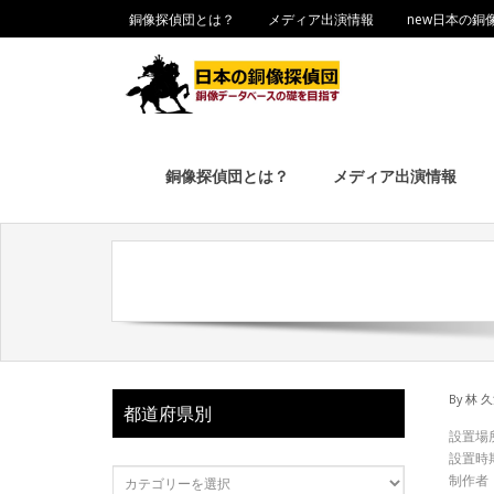
銅像探偵団とは？
メディア出演情報
new日本の銅
銅像探偵団とは？
メディア出演情報
By
林 
都道府県別
設置場
設置時
制作者