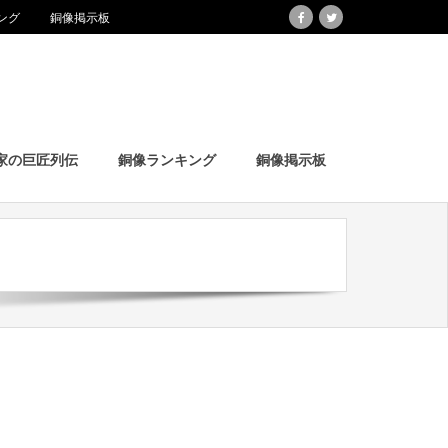
ング
銅像掲示板
家の巨匠列伝
銅像ランキング
銅像掲示板