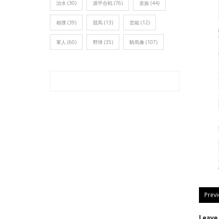
治水
(30)
源平合戦
(76)
皇族
(44)
相撲
(39)
競馬
(13)
芸能
(12)
軍人
(60)
野球
(35)
騎馬像
(107)
Prev
Leav