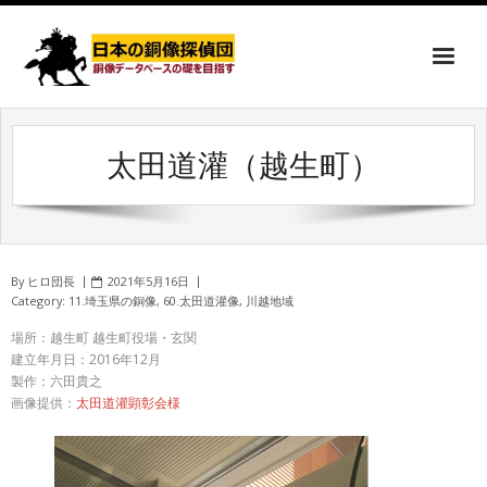
太田道灌（越生町）
By
ヒロ団長
2021年5月16日
Category:
11.埼玉県の銅像
,
60.太田道灌像
,
川越地域
場所：越生町 越生町役場・玄関
建立年月日：2016年12月
製作：六田貴之
画像提供：
太田道灌顕彰会様