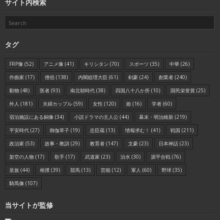
サイト内検索
タグ
FRP像
(52)
アニメ像
(41)
キリシタン
(70)
スポーツ
(35)
中華
(26)
作曲家
(17)
僧侶
(138)
内閣総理大臣
(61)
剣豪
(24)
創業者
(240)
動物
(48)
医者
(93)
南北朝時代
(38)
四国八十八か所
(10)
国民栄誉賞
(25)
外人
(181)
夫婦カップル
(59)
女性
(120)
姫
(16)
学者
(60)
宿泊施設にある銅像
(34)
小説ドラマの主人公
(44)
幕末・明治維新
(219)
平安時代
(27)
御伽草子
(19)
忠臣蔵
(13)
情報求む！
(41)
戦国
(211)
政治家
(53)
故事・教訓
(29)
教育者
(147)
文豪
(23)
日本神話
(23)
架空の人物
(17)
歌手
(17)
武道家
(23)
治水
(30)
源平合戦
(76)
皇族
(44)
相撲
(39)
競馬
(13)
芸能
(12)
軍人
(60)
野球
(35)
騎馬像
(107)
当サイトが監修