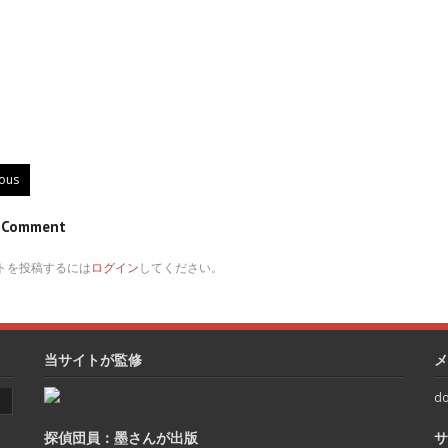
ious
e Comment
トを投稿するには
ログイン
してください。
当サイトが監修
メ
do
探偵団員：墨さんが出版
サ