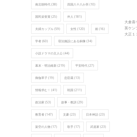
南北朝時代
(38)
四国八十八か所
(10)
国民栄誉賞
(25)
外人
(181)
大倉喜
英ケン
夫婦カップル
(59)
女性
(120)
姫
(16)
大正１
学者
(60)
宿泊施設にある銅像
(34)
小説ドラマの主人公
(44)
幕末・明治維新
(219)
平安時代
(27)
御伽草子
(19)
忠臣蔵
(13)
情報求む！
(41)
戦国
(211)
政治家
(53)
故事・教訓
(29)
教育者
(147)
文豪
(23)
日本神話
(23)
架空の人物
(17)
歌手
(17)
武道家
(23)