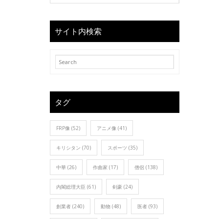
サイト内検索
タグ
FRP像
(52)
アニメ像
(41)
キリシタン
(70)
スポーツ
(35)
中華
(26)
作曲家
(17)
僧侶
(138)
内閣総理大臣
(61)
剣豪
(24)
創業者
(240)
動物
(48)
医者
(93)