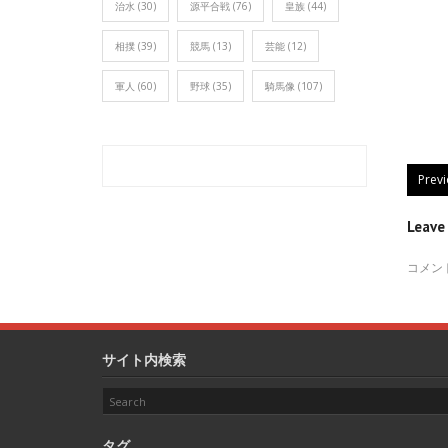
治水
(30)
源平合戦
(76)
皇族
(44)
相撲
(39)
競馬
(13)
芸能
(12)
軍人
(60)
野球
(35)
騎馬像
(107)
Prev
Leav
コメン
サイト内検索
タグ