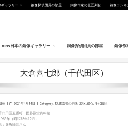
像ギャラリー
銅像探偵団員の部屋
銅像作家の巨匠列伝
銅像ランキ
new日本の銅像ギャラリー
銅像探偵団員の部屋
銅像作
大倉喜七郎（千代田区）
団長
2021年4月14日
Category:
13.東京都の銅像
,
23区:都心
,
千代田区
千代田区五番町 囲碁殿堂資料館
963年（昭和38年12月）
供：飯坂陽治さん