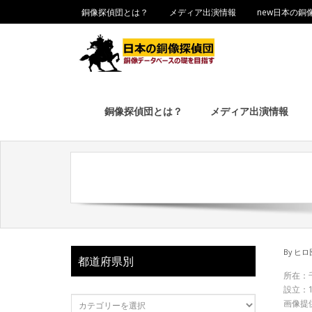
銅像探偵団とは？
メディア出演情報
new日本の銅
銅像探偵団とは？
メディア出演情報
By
ヒロ
都道府県別
所在：
設立：1
画像提