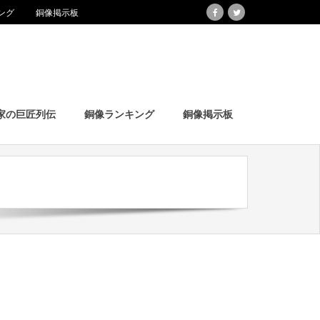
ング
銅像掲示板
家の巨匠列伝
銅像ランキング
銅像掲示板