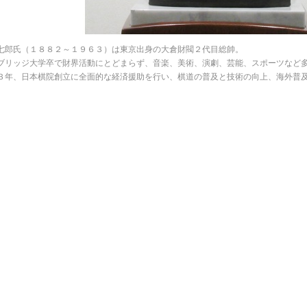
七郎氏（１８８２～１９６３）は東京出身の大倉財閥２代目総帥。
ブリッジ大学卒で財界活動にとどまらず、音楽、美術、演劇、芸能、スポーツなど
３年、日本棋院創立に全面的な経済援助を行い、棋道の普及と技術の向上、海外普