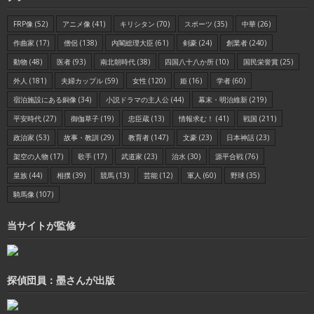
FRP像
(52)
アニメ像
(41)
キリシタン
(70)
スポーツ
(35)
中華
(26)
作曲家
(17)
僧侶
(138)
内閣総理大臣
(61)
剣豪
(24)
創業者
(240)
動物
(48)
医者
(93)
南北朝時代
(38)
四国八十八か所
(10)
国民栄誉賞
(25)
外人
(181)
夫婦カップル
(59)
女性
(120)
姫
(16)
学者
(60)
宿泊施設にある銅像
(34)
小説ドラマの主人公
(44)
幕末・明治維新
(219)
平安時代
(27)
御伽草子
(19)
忠臣蔵
(13)
情報求む！
(41)
戦国
(211)
政治家
(53)
故事・教訓
(29)
教育者
(147)
文豪
(23)
日本神話
(23)
架空の人物
(17)
歌手
(17)
武道家
(23)
治水
(30)
源平合戦
(76)
皇族
(44)
相撲
(39)
競馬
(13)
芸能
(12)
軍人
(60)
野球
(35)
騎馬像
(107)
当サイトが監修
探偵団員：墨さんが出版