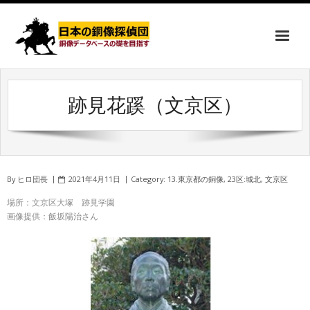
跡見花蹊（文京区）
By
ヒロ団長
2021年4月11日
Category:
13.東京都の銅像
,
23区:城北
,
文京区
場所：文京区大塚 跡見学園
画像提供：飯坂陽治さん