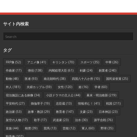
サイト内検索
タグ
FRP像
(52)
アニメ像
(41)
キリシタン
(70)
スポーツ
(35)
中華
(26)
作曲家
(17)
僧侶
(138)
内閣総理大臣
(61)
剣豪
(24)
創業者
(240)
動物
(48)
医者
(93)
南北朝時代
(38)
四国八十八か所
(10)
国民栄誉賞
(25)
外人
(181)
夫婦カップル
(59)
女性
(120)
姫
(16)
学者
(60)
宿泊施設にある銅像
(34)
小説ドラマの主人公
(44)
幕末・明治維新
(219)
平安時代
(27)
御伽草子
(19)
忠臣蔵
(13)
情報求む！
(41)
戦国
(211)
政治家
(53)
故事・教訓
(29)
教育者
(147)
文豪
(23)
日本神話
(23)
架空の人物
(17)
歌手
(17)
武道家
(23)
治水
(30)
源平合戦
(76)
皇族
(44)
相撲
(39)
競馬
(13)
芸能
(12)
軍人
(60)
野球
(35)
騎馬像
(107)