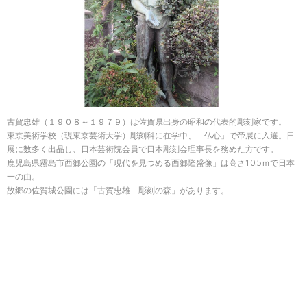
古賀忠雄（１９０８～１９７９）は佐賀県出身の昭和の代表的彫刻家です。
東京美術学校（現東京芸術大学）彫刻科に在学中、「仏心」で帝展に入選。日
展に数多く出品し、日本芸術院会員で日本彫刻会理事長を務めた方です。
鹿児島県霧島市西郷公園の「現代を見つめる西郷隆盛像」は高さ10.5ｍで日本
一の由。
故郷の佐賀城公園には「古賀忠雄 彫刻の森」があります。