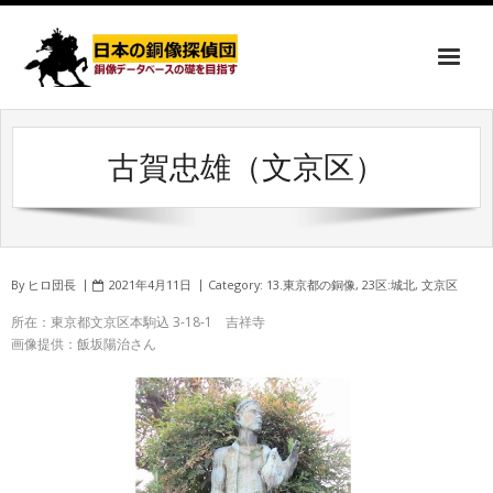
古賀忠雄（文京区）
By
ヒロ団長
2021年4月11日
Category:
13.東京都の銅像
,
23区:城北
,
文京区
所在：東京都文京区本駒込 3-18-1 吉祥寺
画像提供：飯坂陽治さん