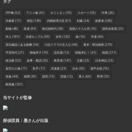
タグ
FRP像
(52)
アニメ像
(41)
キリシタン
(70)
スポーツ
(35)
中華
(26)
作曲家
(17)
僧侶
(138)
内閣総理大臣
(61)
剣豪
(24)
創業者
(240)
動物
(48)
医者
(93)
南北朝時代
(38)
四国八十八か所
(10)
国民栄誉賞
(25)
外人
(181)
夫婦カップル
(59)
女性
(120)
姫
(16)
学者
(60)
宿泊施設にある銅像
(34)
小説ドラマの主人公
(44)
幕末・明治維新
(219)
平安時代
(27)
御伽草子
(19)
忠臣蔵
(13)
情報求む！
(41)
戦国
(211)
政治家
(53)
故事・教訓
(29)
教育者
(147)
文豪
(23)
日本神話
(23)
架空の人物
(17)
歌手
(17)
武道家
(23)
治水
(30)
源平合戦
(76)
皇族
(44)
相撲
(39)
競馬
(13)
芸能
(12)
軍人
(60)
野球
(35)
騎馬像
(107)
当サイトが監修
探偵団員：墨さんが出版