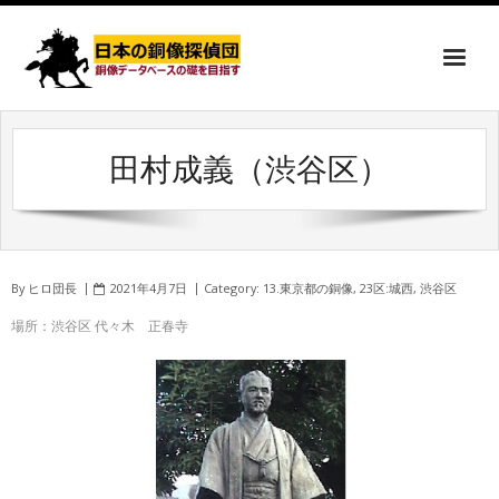
田村成義（渋谷区）
By
ヒロ団長
2021年4月7日
Category:
13.東京都の銅像
,
23区:城西
,
渋谷区
場所：渋谷区 代々木 正春寺