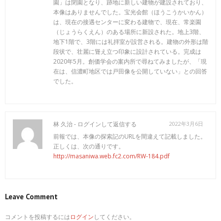
園」は閉園となり、跡地に新しい建物が建設されており、
本像はありませんでした。宝光会館（ほうこうかいかん）
は、現在の接遇センターに変わる建物で、現在、常楽園
（じょうらくえん）のある場所に新設された。地上3階、
地下1階で、3階には礼拝室が設営される。建物の外形は階
段状で、壮麗に聳え立つ印象に設計されている。完成は
2020年5月。創価学会の案内所で尋ねてみましたが、「現
在は、信濃町地区では戸田像を公開していない」との回答
でした。
林 久治 -
ログインして返信する
2022年3月6日
前報では、本像の探索記のURLを間違えて記載しました。
正しくは、次の通りです。
http://masaniwa.web.fc2.com/RW-184.pdf
Leave Comment
コメントを投稿するには
ログイン
してください。