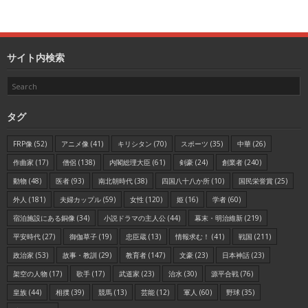
サイト内検索
タグ
FRP像
(52)
アニメ像
(41)
キリシタン
(70)
スポーツ
(35)
中華
(26)
作曲家
(17)
僧侶
(138)
内閣総理大臣
(61)
剣豪
(24)
創業者
(240)
動物
(48)
医者
(93)
南北朝時代
(38)
四国八十八か所
(10)
国民栄誉賞
(25)
外人
(181)
夫婦カップル
(59)
女性
(120)
姫
(16)
学者
(60)
宿泊施設にある銅像
(34)
小説ドラマの主人公
(44)
幕末・明治維新
(219)
平安時代
(27)
御伽草子
(19)
忠臣蔵
(13)
情報求む！
(41)
戦国
(211)
政治家
(53)
故事・教訓
(29)
教育者
(147)
文豪
(23)
日本神話
(23)
架空の人物
(17)
歌手
(17)
武道家
(23)
治水
(30)
源平合戦
(76)
皇族
(44)
相撲
(39)
競馬
(13)
芸能
(12)
軍人
(60)
野球
(35)