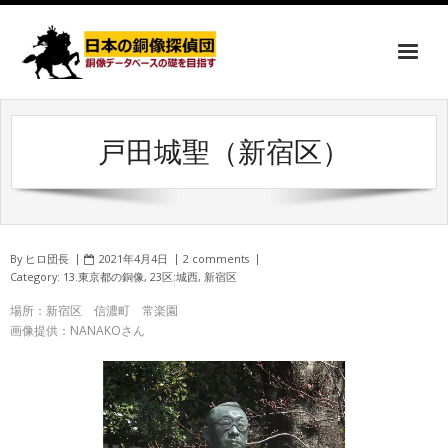
戸田城聖（新宿区）
By
ヒロ団長
2021年4月4日
2 comments
Category:
13.東京都の銅像
,
23区:城西
,
新宿区
場所：新宿区 信濃町 常楽園
画像提供：NANAKOさん