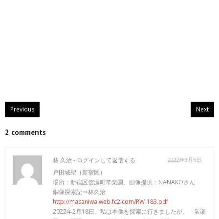
Previous
Next
2 comments
林 久治 -
ログインして返信する
2022年3月6日
戸田城聖（新宿区）
場所：新宿区信濃町常楽園、画像提供：NANAKOさん
銅像探索記⇒林久治
http://masaniwa.web.fc2.com/RW-183.pdf
2022年2月18日、私は本像を探索に行きましたが、「常楽