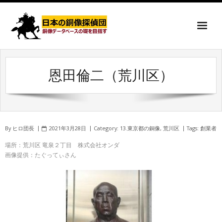
恩田倫二（荒川区）
By
ヒロ団長
2021年3月28日
Category:
13.東京都の銅像
,
荒川区
Tags:
創業者
場所：荒川区 竜泉２丁目 株式会社オンダ
画像提供：たぐってぃさん