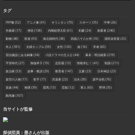
タグ
FRP像
(52)
アニメ像
(41)
キリシタン
(70)
スポーツ
(35)
中華
(26)
作曲家
(17)
僧侶
(138)
内閣総理大臣
(61)
剣豪
(24)
創業者
(240)
動物
(48)
医者
(93)
南北朝時代
(38)
四国八十八か所
(10)
国民栄誉賞
(25)
外人
(181)
夫婦カップル
(59)
女性
(120)
姫
(16)
学者
(60)
宿泊施設にある銅像
(34)
小説ドラマの主人公
(44)
幕末・明治維新
(219)
平安時代
(27)
御伽草子
(19)
忠臣蔵
(13)
情報求む！
(41)
戦国
(211)
政治家
(53)
故事・教訓
(29)
教育者
(147)
文豪
(23)
日本神話
(23)
架空の人物
(17)
歌手
(17)
武道家
(23)
治水
(30)
源平合戦
(76)
皇族
(44)
相撲
(39)
競馬
(13)
芸能
(12)
軍人
(60)
野球
(35)
騎馬像
(107)
当サイトが監修
探偵団員：墨さんが出版