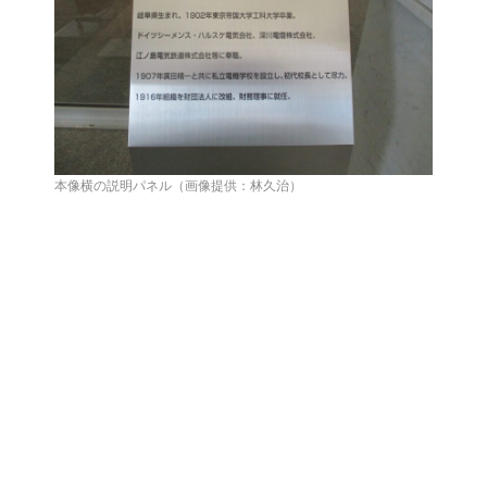
本像横の説明パネル（画像提供：林久治）