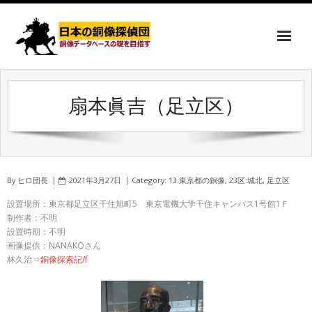
扇本眞吉（足立区）
By
ヒロ団長
2021年3月27日
Category:
13.東京都の銅像
,
23区:城北
,
足立区
設置場所：東京都足立区千住旭町5 東京電機大学千住キャンパス1号館1Ｆ
制作者：不明
設置時期：不明
画像提供：NANAKOさん
林久治⇒
銅像探索記/f