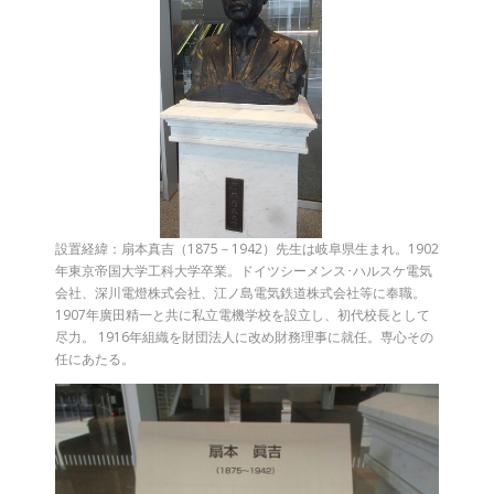
設置経緯：扇本真吉（1875－1942）先生は岐阜県生まれ。1902
年東京帝国大学工科大学卒業。ドイツシーメンス･ハルスケ電気
会社、深川電燈株式会社、江ノ島電気鉄道株式会社等に奉職。
1907年廣田精一と共に私立電機学校を設立し、初代校長として
尽力。 1916年組織を財団法人に改め財務理事に就任。専心その
任にあたる。