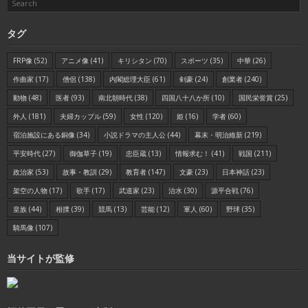
タグ
FRP像
(52)
アニメ像
(41)
キリシタン
(70)
スポーツ
(35)
中華
(26)
作曲家
(17)
僧侶
(138)
内閣総理大臣
(61)
剣豪
(24)
創業者
(240)
動物
(48)
医者
(93)
南北朝時代
(38)
四国八十八か所
(10)
国民栄誉賞
(25)
外人
(181)
夫婦カップル
(59)
女性
(120)
姫
(16)
学者
(60)
宿泊施設にある銅像
(34)
小説ドラマの主人公
(44)
幕末・明治維新
(219)
平安時代
(27)
御伽草子
(19)
忠臣蔵
(13)
情報求む！
(41)
戦国
(211)
政治家
(53)
故事・教訓
(29)
教育者
(147)
文豪
(23)
日本神話
(23)
架空の人物
(17)
歌手
(17)
武道家
(23)
治水
(30)
源平合戦
(76)
皇族
(44)
相撲
(39)
競馬
(13)
芸能
(12)
軍人
(60)
野球
(35)
騎馬像
(107)
当サイトが監修