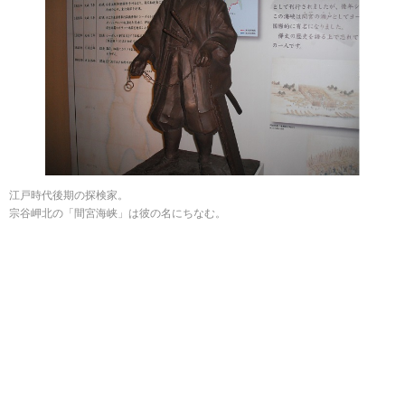
江戸時代後期の探検家。
宗谷岬北の「間宮海峡」は彼の名にちなむ。