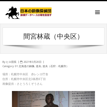
間宮林蔵（中央区）
By
ヒロ団長
2021年3月20日
Category:
01.北海道の銅像
,
道央
,
道央（石狩：札幌市）
場所：札幌市中央区 赤レンガ庁舎
住所：札幌市中央区北3条西6丁目
画像提供：さとうろくぞうさん