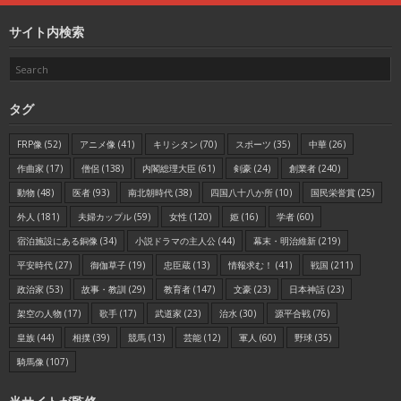
サイト内検索
タグ
FRP像
(52)
アニメ像
(41)
キリシタン
(70)
スポーツ
(35)
中華
(26)
作曲家
(17)
僧侶
(138)
内閣総理大臣
(61)
剣豪
(24)
創業者
(240)
動物
(48)
医者
(93)
南北朝時代
(38)
四国八十八か所
(10)
国民栄誉賞
(25)
外人
(181)
夫婦カップル
(59)
女性
(120)
姫
(16)
学者
(60)
宿泊施設にある銅像
(34)
小説ドラマの主人公
(44)
幕末・明治維新
(219)
平安時代
(27)
御伽草子
(19)
忠臣蔵
(13)
情報求む！
(41)
戦国
(211)
政治家
(53)
故事・教訓
(29)
教育者
(147)
文豪
(23)
日本神話
(23)
架空の人物
(17)
歌手
(17)
武道家
(23)
治水
(30)
源平合戦
(76)
皇族
(44)
相撲
(39)
競馬
(13)
芸能
(12)
軍人
(60)
野球
(35)
騎馬像
(107)