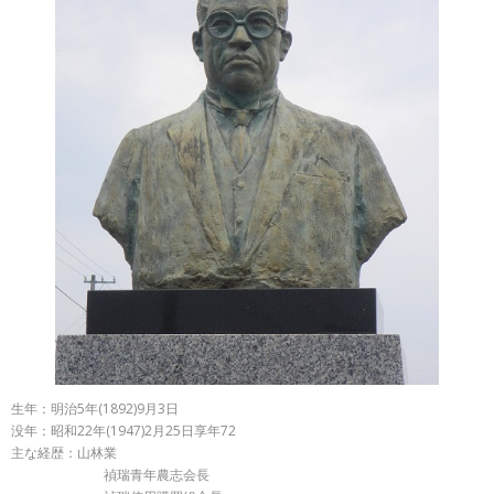
生年：明治5年(1892)9月3日
没年：昭和22年(1947)2月25日享年72
主な経歴：山林業
禎瑞青年農志会長