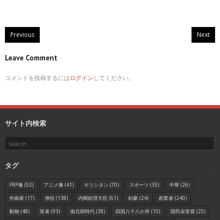
Previous
Next
Leave Comment
コメントを投稿するには
ログイン
してください。
サイト内検索
タグ
FRP像
(52)
アニメ像
(41)
キリシタン
(70)
スポーツ
(35)
中華
(26)
作曲家
(17)
僧侶
(138)
内閣総理大臣
(61)
剣豪
(24)
創業者
(240)
動物
(48)
医者
(93)
南北朝時代
(38)
四国八十八か所
(10)
国民栄誉賞
(25)