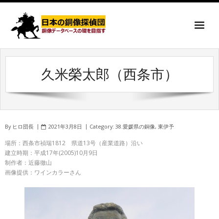
久米榮太郎（西条市）
By
ヒロ団長
2021年3月8日
Category:
38.愛媛県の銅像
,
東伊予
場所：西条市禎瑞1812 県道13号（産業道路）沿い
建立時期：平成17年(2005)10月9日
制作者：近藤徹山
画像提供：ワインカラーさん