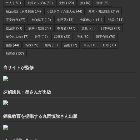
外人
(181)
夫婦カップル
(59)
女性
(120)
姫
(16)
学者
(60)
宿泊施設にある銅像
(34)
小説ドラマの主人公
(44)
幕末・明治維新
(219)
平安時代
(27)
御伽草子
(19)
忠臣蔵
(13)
情報求む！
(41)
戦国
(211)
政治家
(53)
故事・教訓
(29)
教育者
(147)
文豪
(23)
日本神話
(23)
架空の人物
(17)
歌手
(17)
武道家
(23)
治水
(30)
源平合戦
(76)
皇族
(44)
相撲
(39)
競馬
(13)
芸能
(12)
軍人
(60)
野球
(35)
騎馬像
(107)
当サイトが監修
探偵団員：墨さんが出版
銅像教育を提唱する丸岡慎弥さん出版