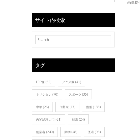
画像提
サイト内検索
タグ
FRP像
(52)
アニメ像
(41)
キリシタン
(70)
スポーツ
(35)
中華
(26)
作曲家
(17)
僧侶
(138)
内閣総理大臣
(61)
剣豪
(24)
創業者
(240)
動物
(48)
医者
(93)