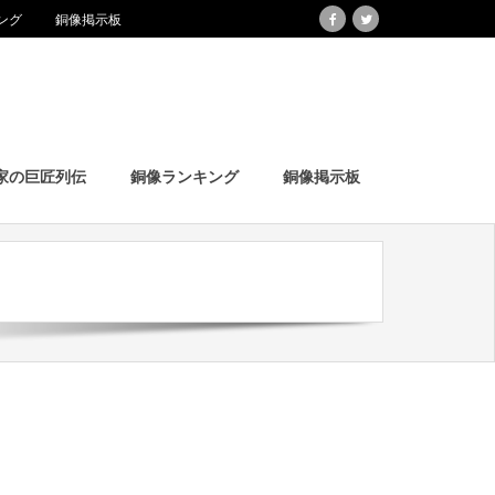
ング
銅像掲示板
家の巨匠列伝
銅像ランキング
銅像掲示板