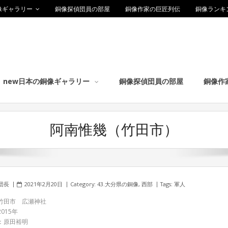
像ギャラリー
銅像探偵団員の部屋
銅像作家の巨匠列伝
銅像ランキ
new日本の銅像ギャラリー
銅像探偵団員の部屋
銅像作
阿南惟幾（竹田市）
団長
2021年2月20日
Category:
43.大分県の銅像
,
西部
Tags:
軍人
竹田市 広瀬神社
015年
：原田裕明