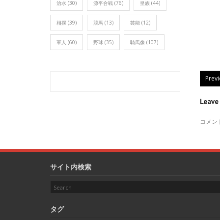
治水
(30)
源平合戦
(76)
皇族
(44)
相撲
(39)
競馬
(13)
芸能
(12)
軍人
(60)
野球
(35)
騎馬像
(107)
Prev
Leav
コメン
サイト内検索
タグ