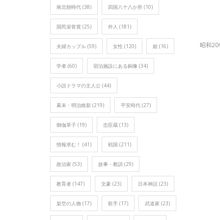
南北朝時代
(38)
四国八十八か所
(10)
国民栄誉賞
(25)
外人
(181)
昭和2
夫婦カップル
(59)
女性
(120)
姫
(16)
学者
(60)
宿泊施設にある銅像
(34)
小説ドラマの主人公
(44)
幕末・明治維新
(219)
平安時代
(27)
御伽草子
(19)
忠臣蔵
(13)
情報求む！
(41)
戦国
(211)
政治家
(53)
故事・教訓
(29)
教育者
(147)
文豪
(23)
日本神話
(23)
架空の人物
(17)
歌手
(17)
武道家
(23)