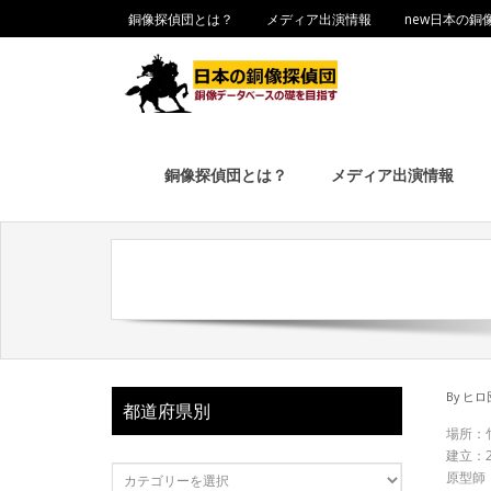
銅像探偵団とは？
メディア出演情報
new日本の銅
銅像探偵団とは？
メディア出演情報
By
ヒロ
都道府県別
場所：
建立：2
原型師