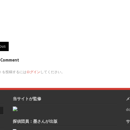
ious
e Comment
トを投稿するには
ログイン
してください。
当サイトが監修
メ
do
探偵団員：墨さんが出版
サ