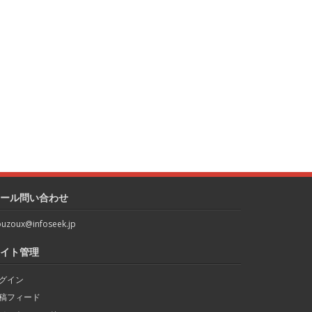
ール問い合わせ
uzoux@infoseek.jp
イト管理
グイン
稿フィード