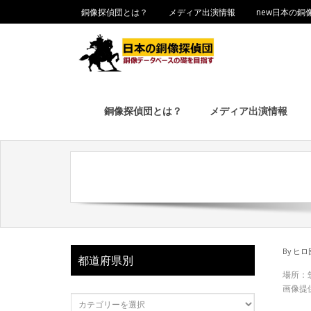
銅像探偵団とは？
メディア出演情報
new日本の銅
銅像探偵団とは？
メディア出演情報
By
ヒロ
都道府県別
場所：
画像提