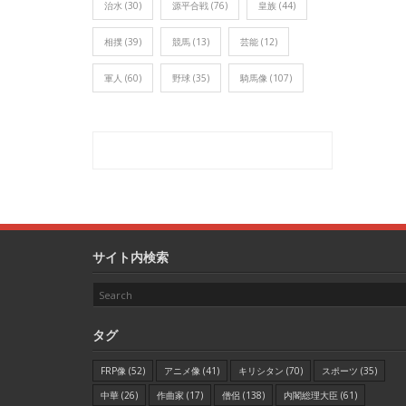
治水
(30)
源平合戦
(76)
皇族
(44)
相撲
(39)
競馬
(13)
芸能
(12)
軍人
(60)
野球
(35)
騎馬像
(107)
サイト内検索
タグ
FRP像
(52)
アニメ像
(41)
キリシタン
(70)
スポーツ
(35)
中華
(26)
作曲家
(17)
僧侶
(138)
内閣総理大臣
(61)