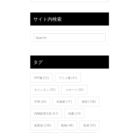
サイト内検索
タグ
FRP像
(52)
アニメ像
(41)
キリシタン
(70)
スポーツ
(35)
中華
(26)
作曲家
(17)
僧侶
(138)
内閣総理大臣
(61)
剣豪
(24)
創業者
(240)
動物
(48)
医者
(93)