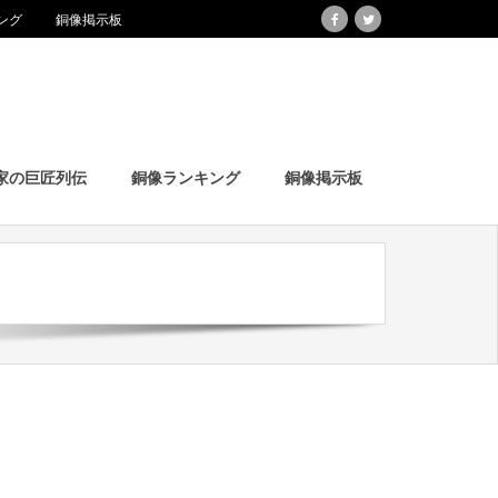
ング
銅像掲示板
家の巨匠列伝
銅像ランキング
銅像掲示板