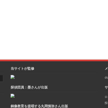
当サイトが監修
メ
do
探偵団員：墨さんが出版
サ
ロ
投
銅像教育を提唱する丸岡慎弥さん出版