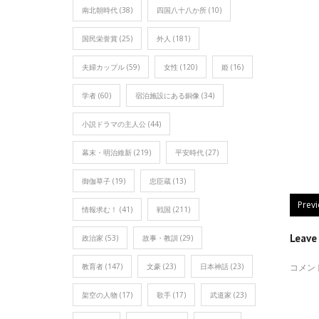
南北朝時代
(38)
四国八十八か所
(10)
国民栄誉賞
(25)
外人
(181)
夫婦カップル
(59)
女性
(120)
姫
(16)
学者
(60)
宿泊施設にある銅像
(34)
小説ドラマの主人公
(44)
幕末・明治維新
(219)
平安時代
(27)
御伽草子
(19)
忠臣蔵
(13)
Prev
情報求む！
(41)
戦国
(211)
Leav
政治家
(53)
故事・教訓
(29)
教育者
(147)
文豪
(23)
日本神話
(23)
コメン
架空の人物
(17)
歌手
(17)
武道家
(23)