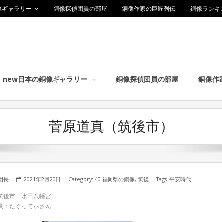
像ギャラリー
銅像探偵団員の部屋
銅像作家の巨匠列伝
銅像ランキ
new日本の銅像ギャラリー
銅像探偵団員の部屋
銅像作
菅原道真（筑後市）
団長
2021年2月20日
Category:
40.福岡県の銅像
,
筑後
Tags:
平安時代
筑後市 水田八幡宮
供：たぐってぃさん