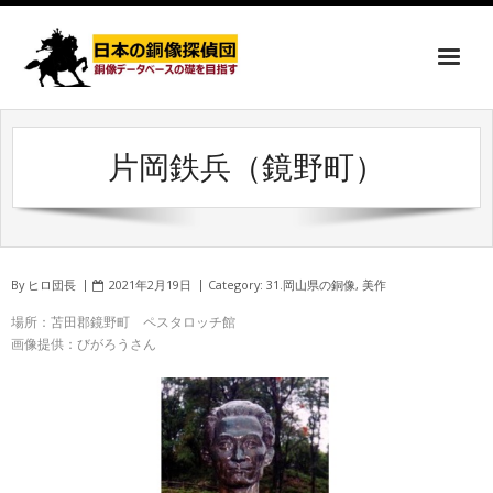
片岡鉄兵（鏡野町）
By
ヒロ団長
2021年2月19日
Category:
31.岡山県の銅像
,
美作
場所：苫田郡鏡野町 ペスタロッチ館
画像提供：びがろうさん