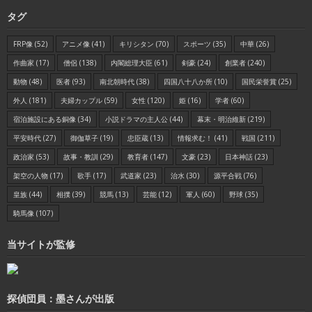
タグ
FRP像
(52)
アニメ像
(41)
キリシタン
(70)
スポーツ
(35)
中華
(26)
作曲家
(17)
僧侶
(138)
内閣総理大臣
(61)
剣豪
(24)
創業者
(240)
動物
(48)
医者
(93)
南北朝時代
(38)
四国八十八か所
(10)
国民栄誉賞
(25)
外人
(181)
夫婦カップル
(59)
女性
(120)
姫
(16)
学者
(60)
宿泊施設にある銅像
(34)
小説ドラマの主人公
(44)
幕末・明治維新
(219)
平安時代
(27)
御伽草子
(19)
忠臣蔵
(13)
情報求む！
(41)
戦国
(211)
政治家
(53)
故事・教訓
(29)
教育者
(147)
文豪
(23)
日本神話
(23)
架空の人物
(17)
歌手
(17)
武道家
(23)
治水
(30)
源平合戦
(76)
皇族
(44)
相撲
(39)
競馬
(13)
芸能
(12)
軍人
(60)
野球
(35)
騎馬像
(107)
当サイトが監修
探偵団員：墨さんが出版