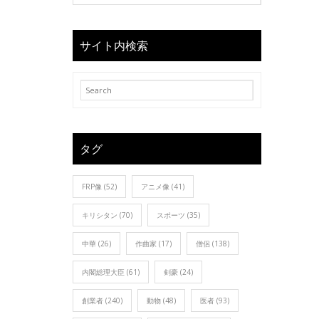
サイト内検索
タグ
FRP像
(52)
アニメ像
(41)
キリシタン
(70)
スポーツ
(35)
中華
(26)
作曲家
(17)
僧侶
(138)
内閣総理大臣
(61)
剣豪
(24)
創業者
(240)
動物
(48)
医者
(93)