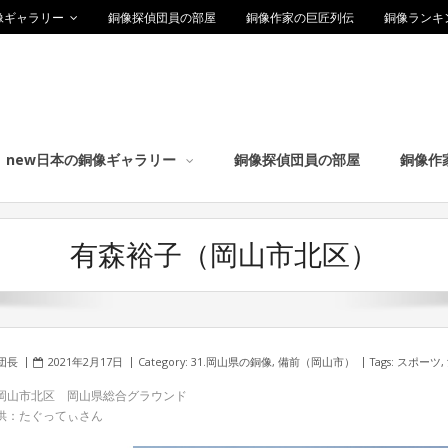
像ギャラリー
銅像探偵団員の部屋
銅像作家の巨匠列伝
銅像ランキ
new日本の銅像ギャラリー
銅像探偵団員の部屋
銅像作
有森裕子（岡山市北区）
団長
2021年2月17日
Category:
31.岡山県の銅像
,
備前（岡山市）
Tags:
スポーツ
,
岡山市北区 岡山県総合グラウンド
供：たぐってぃさん