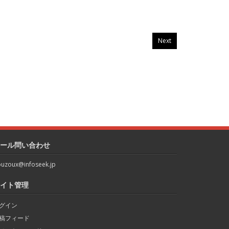
Next
ール問い合わせ
uzoux@infoseek.jp
イト管理
グイン
稿フィード