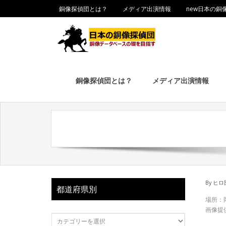
銅像探偵団とは？
メディア出演情報
new日本の銅
銅像探偵団とは？
メディア出演情報
By
ヒロ
都道府県別
場所：
画像提