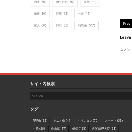
治水
(30)
源平合戦
(76)
皇族
(44)
相撲
(39)
競馬
(13)
芸能
(12)
Prev
軍人
(60)
野球
(35)
騎馬像
(107)
Leav
コメン
サイト内検索
タグ
FRP像
(52)
アニメ像
(41)
キリシタン
(70)
スポーツ
(35)
中華
(26)
作曲家
(17)
僧侶
(138)
内閣総理大臣
(61)