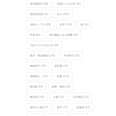
南北朝時代
(38)
四国八十八か所
(10)
国民栄誉賞
(25)
外人
(181)
夫婦カップル
(59)
女性
(120)
姫
(16)
学者
(60)
宿泊施設にある銅像
(34)
小説ドラマの主人公
(44)
幕末・明治維新
(219)
平安時代
(27)
御伽草子
(19)
忠臣蔵
(13)
情報求む！
(41)
戦国
(211)
政治家
(53)
故事・教訓
(29)
教育者
(147)
文豪
(23)
日本神話
(23)
架空の人物
(17)
歌手
(17)
武道家
(23)