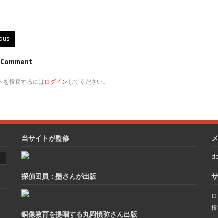
ious
e Comment
トを投稿するには
ログイン
してください。
当サイトが監修
メ
do
探偵団員：墨さんが出版
サ
ロ
投
銅像教育を提唱する丸岡慎弥さん出版