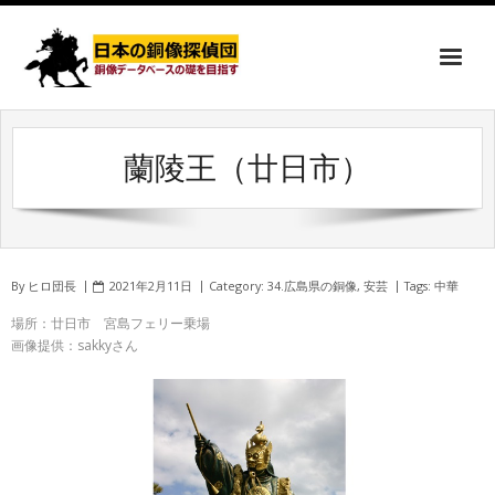
蘭陵王（廿日市）
By
ヒロ団長
2021年2月11日
Category:
34.広島県の銅像
,
安芸
Tags:
中華
場所：廿日市 宮島フェリー乗場
画像提供：sakkyさん