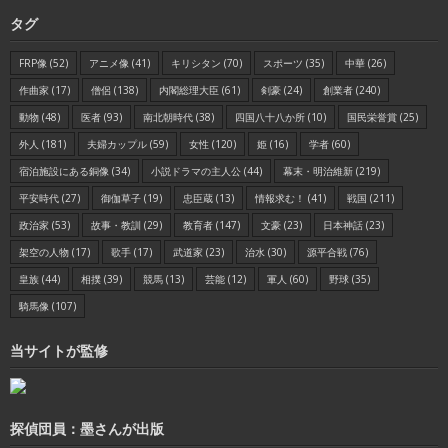
タグ
FRP像
(52)
アニメ像
(41)
キリシタン
(70)
スポーツ
(35)
中華
(26)
作曲家
(17)
僧侶
(138)
内閣総理大臣
(61)
剣豪
(24)
創業者
(240)
動物
(48)
医者
(93)
南北朝時代
(38)
四国八十八か所
(10)
国民栄誉賞
(25)
外人
(181)
夫婦カップル
(59)
女性
(120)
姫
(16)
学者
(60)
宿泊施設にある銅像
(34)
小説ドラマの主人公
(44)
幕末・明治維新
(219)
平安時代
(27)
御伽草子
(19)
忠臣蔵
(13)
情報求む！
(41)
戦国
(211)
政治家
(53)
故事・教訓
(29)
教育者
(147)
文豪
(23)
日本神話
(23)
架空の人物
(17)
歌手
(17)
武道家
(23)
治水
(30)
源平合戦
(76)
皇族
(44)
相撲
(39)
競馬
(13)
芸能
(12)
軍人
(60)
野球
(35)
騎馬像
(107)
当サイトが監修
探偵団員：墨さんが出版