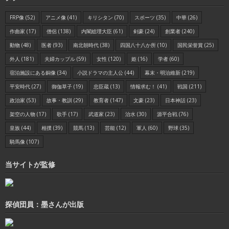
FRP像
(52)
アニメ像
(41)
キリシタン
(70)
スポーツ
(35)
中華
(26)
作曲家
(17)
僧侶
(138)
内閣総理大臣
(61)
剣豪
(24)
創業者
(240)
動物
(48)
医者
(93)
南北朝時代
(38)
四国八十八か所
(10)
国民栄誉賞
(25)
外人
(181)
夫婦カップル
(59)
女性
(120)
姫
(16)
学者
(60)
宿泊施設にある銅像
(34)
小説ドラマの主人公
(44)
幕末・明治維新
(219)
平安時代
(27)
御伽草子
(19)
忠臣蔵
(13)
情報求む！
(41)
戦国
(211)
政治家
(53)
故事・教訓
(29)
教育者
(147)
文豪
(23)
日本神話
(23)
架空の人物
(17)
歌手
(17)
武道家
(23)
治水
(30)
源平合戦
(76)
皇族
(44)
相撲
(39)
競馬
(13)
芸能
(12)
軍人
(60)
野球
(35)
騎馬像
(107)
当サイトが監修
探偵団員：墨さんが出版