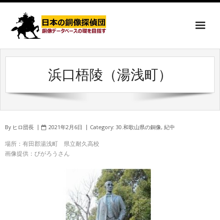
浜口梧陵（湯浅町）
By
ヒロ団長
2021年2月6日
Category:
30.和歌山県の銅像
,
紀中
場所：有田郡湯浅町 県立耐久高校
画像提供：びがろうさん