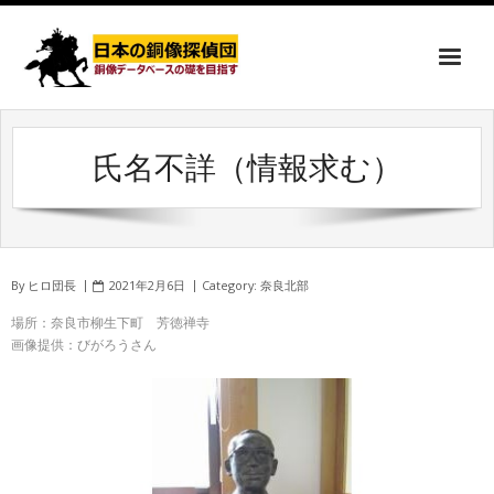
氏名不詳（情報求む）
By
ヒロ団長
2021年2月6日
Category:
奈良北部
場所：奈良市柳生下町 芳徳禅寺
画像提供：びがろうさん