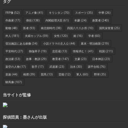
タグ
FRP像
(52)
アニメ像
(41)
キリシタン
(70)
スポーツ
(35)
中華
(26)
作曲家
(17)
僧侶
(138)
内閣総理大臣
(61)
剣豪
(24)
創業者
(240)
動物
(48)
医者
(93)
南北朝時代
(38)
四国八十八か所
(10)
国民栄誉賞
(25)
外人
(181)
夫婦カップル
(59)
女性
(120)
姫
(16)
学者
(60)
宿泊施設にある銅像
(34)
小説ドラマの主人公
(44)
幕末・明治維新
(219)
平安時代
(27)
御伽草子
(19)
忠臣蔵
(13)
情報求む！
(41)
戦国
(211)
政治家
(53)
故事・教訓
(29)
教育者
(147)
文豪
(23)
日本神話
(23)
架空の人物
(17)
歌手
(17)
武道家
(23)
治水
(30)
源平合戦
(76)
皇族
(44)
相撲
(39)
競馬
(13)
芸能
(12)
軍人
(60)
野球
(35)
騎馬像
(107)
当サイトが監修
探偵団員：墨さんが出版