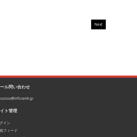
Next
ール問い合わせ
uzoux@infoseek.jp
イト管理
グイン
稿フィード