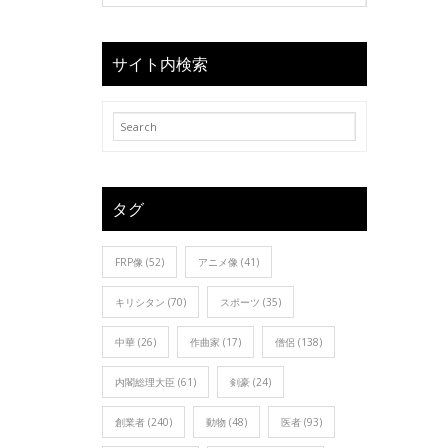
サイト内検索
タグ
FRP像
(52)
アニメ像
(41)
キリシタン
(70)
スポーツ
(35)
中華
(26)
作曲家
(17)
僧侶
(138)
内閣総理大臣
(61)
剣豪
(24)
創業者
(240)
動物
(48)
医者
(93)