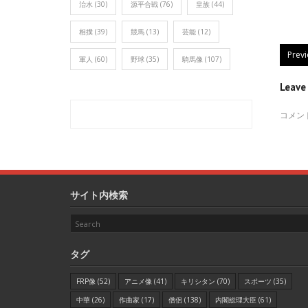
治水
(30)
源平合戦
(76)
皇族
(44)
相撲
(39)
競馬
(13)
芸能
(12)
Prev
軍人
(60)
野球
(35)
騎馬像
(107)
Leav
コメン
サイト内検索
タグ
FRP像
(52)
アニメ像
(41)
キリシタン
(70)
スポーツ
(35)
中華
(26)
作曲家
(17)
僧侶
(138)
内閣総理大臣
(61)