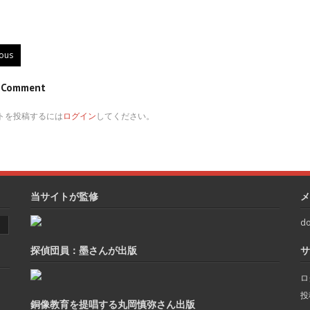
ious
e Comment
トを投稿するには
ログイン
してください。
当サイトが監修
メ
do
探偵団員：墨さんが出版
サ
ロ
投
銅像教育を提唱する丸岡慎弥さん出版