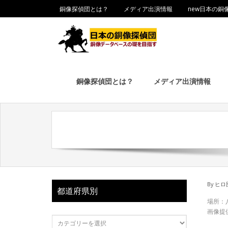
銅像探偵団とは？
メディア出演情報
new日本の銅
銅像探偵団とは？
メディア出演情報
By
ヒロ
都道府県別
場所：
画像提