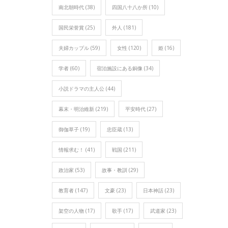
南北朝時代
(38)
四国八十八か所
(10)
国民栄誉賞
(25)
外人
(181)
夫婦カップル
(59)
女性
(120)
姫
(16)
学者
(60)
宿泊施設にある銅像
(34)
小説ドラマの主人公
(44)
幕末・明治維新
(219)
平安時代
(27)
御伽草子
(19)
忠臣蔵
(13)
情報求む！
(41)
戦国
(211)
政治家
(53)
故事・教訓
(29)
教育者
(147)
文豪
(23)
日本神話
(23)
架空の人物
(17)
歌手
(17)
武道家
(23)