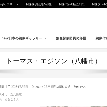
像ギャラリー
銅像探偵団員の部屋
銅像作家の巨匠列伝
銅像ランキ
new日本の銅像ギャラリー
銅像探偵団員の部屋
銅像作
トーマス・エジソン（八幡市）
団長
2021年2月2日
Category:
26.京都府の銅像
,
山城
Tags:
外人
八幡市 京八幡駅
供：まるこさん