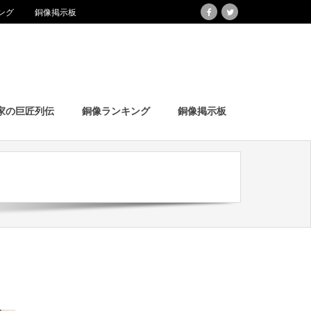
ング
銅像掲示板
家の巨匠列伝
銅像ランキング
銅像掲示板