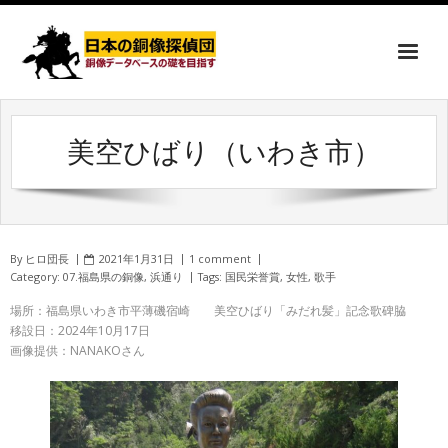
美空ひばり（いわき市）
By
ヒロ団長
2021年1月31日
1 comment
Category:
07.福島県の銅像
,
浜通り
Tags:
国民栄誉賞
,
女性
,
歌手
場所：福島県いわき市平薄磯宿崎 美空ひばり「みだれ髪」記念歌碑脇
移設日：2024年10月17日
画像提供：NANAKOさん