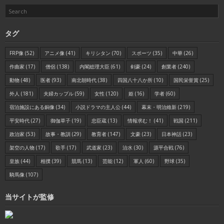
タグ
FRP像
(52)
アニメ像
(41)
キリシタン
(70)
スポーツ
(35)
中華
(26)
作曲家
(17)
僧侶
(138)
内閣総理大臣
(61)
剣豪
(24)
創業者
(240)
動物
(48)
医者
(93)
南北朝時代
(38)
四国八十八か所
(10)
国民栄誉賞
(25)
外人
(181)
夫婦カップル
(59)
女性
(120)
姫
(16)
学者
(60)
宿泊施設にある銅像
(34)
小説ドラマの主人公
(44)
幕末・明治維新
(219)
平安時代
(27)
御伽草子
(19)
忠臣蔵
(13)
情報求む！
(41)
戦国
(211)
政治家
(53)
故事・教訓
(29)
教育者
(147)
文豪
(23)
日本神話
(23)
架空の人物
(17)
歌手
(17)
武道家
(23)
治水
(30)
源平合戦
(76)
皇族
(44)
相撲
(39)
競馬
(13)
芸能
(12)
軍人
(60)
野球
(35)
騎馬像
(107)
当サイトが監修