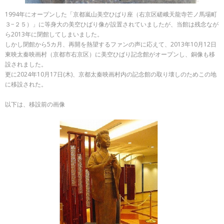
1994年にオープンした「京都嵐山美空ひばり座（右京区嵯峨天龍寺芒ノ馬場町
３−２５）」に等身大の美空ひばり像が設置されていましたが、当館は残念なが
ら2013年に閉館してしまいました。
しかし閉館から5カ月、再開を熱望するファンの声に応えて、2013年10月12日
東映太秦映画村（京都市右京区）に美空ひばり記念館がオープンし、銅像も移
設されました。
更に2024年10月17日(木)、京都太秦映画村内の記念館の取り壊しのためこの地
に移設された。
以下は、移設前の画像