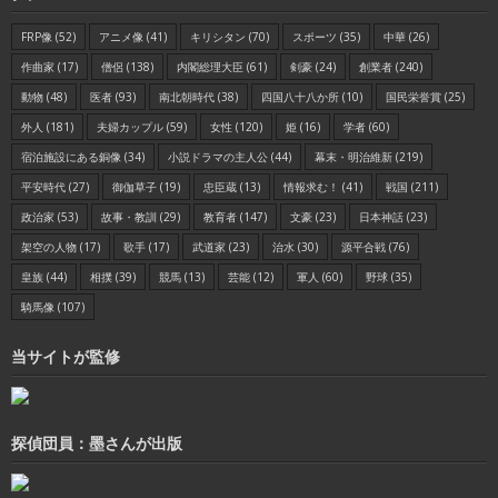
FRP像
(52)
アニメ像
(41)
キリシタン
(70)
スポーツ
(35)
中華
(26)
作曲家
(17)
僧侶
(138)
内閣総理大臣
(61)
剣豪
(24)
創業者
(240)
動物
(48)
医者
(93)
南北朝時代
(38)
四国八十八か所
(10)
国民栄誉賞
(25)
外人
(181)
夫婦カップル
(59)
女性
(120)
姫
(16)
学者
(60)
宿泊施設にある銅像
(34)
小説ドラマの主人公
(44)
幕末・明治維新
(219)
平安時代
(27)
御伽草子
(19)
忠臣蔵
(13)
情報求む！
(41)
戦国
(211)
政治家
(53)
故事・教訓
(29)
教育者
(147)
文豪
(23)
日本神話
(23)
架空の人物
(17)
歌手
(17)
武道家
(23)
治水
(30)
源平合戦
(76)
皇族
(44)
相撲
(39)
競馬
(13)
芸能
(12)
軍人
(60)
野球
(35)
騎馬像
(107)
当サイトが監修
探偵団員：墨さんが出版