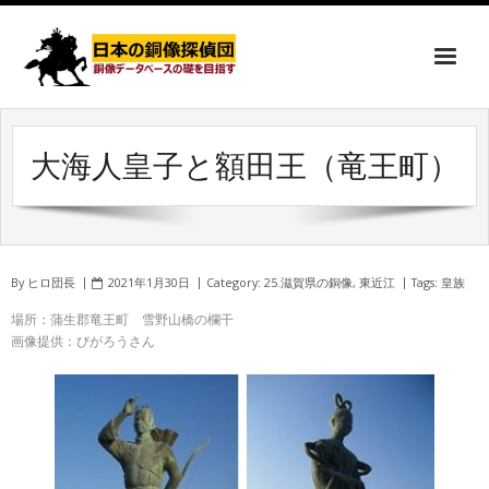
大海人皇子と額田王（竜王町）
By
ヒロ団長
2021年1月30日
Category:
25.滋賀県の銅像
,
東近江
Tags:
皇族
場所：蒲生郡竜王町 雪野山橋の欄干
画像提供：びがろうさん