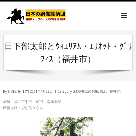
日下部太郎とｳｨｴﾘｱﾑ・ｴﾘｵｯﾄ・ｸﾞﾘ
ﾌｨｽ（福井市）
By
ヒロ団長
2021年1月28日
Category:
24.福井県の銅像
,
嶺北（福井市）
場所：福井市中央 足羽川幸橋北詰
画像提供：びがろうさん