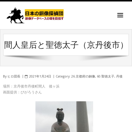
間人皇后と聖徳太子（京丹後市）
By
ヒロ団長
2021年1月24日
Category:
26.京都府の銅像
,
60.聖徳太子
,
丹後
場所：京丹後市丹後町間人 後ヶ浜
画面提供：びがろうさん