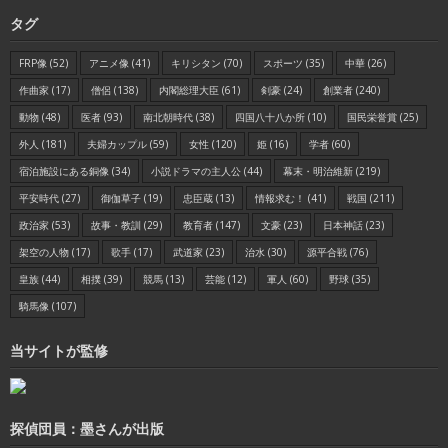
タグ
FRP像
(52)
アニメ像
(41)
キリシタン
(70)
スポーツ
(35)
中華
(26)
作曲家
(17)
僧侶
(138)
内閣総理大臣
(61)
剣豪
(24)
創業者
(240)
動物
(48)
医者
(93)
南北朝時代
(38)
四国八十八か所
(10)
国民栄誉賞
(25)
外人
(181)
夫婦カップル
(59)
女性
(120)
姫
(16)
学者
(60)
宿泊施設にある銅像
(34)
小説ドラマの主人公
(44)
幕末・明治維新
(219)
平安時代
(27)
御伽草子
(19)
忠臣蔵
(13)
情報求む！
(41)
戦国
(211)
政治家
(53)
故事・教訓
(29)
教育者
(147)
文豪
(23)
日本神話
(23)
架空の人物
(17)
歌手
(17)
武道家
(23)
治水
(30)
源平合戦
(76)
皇族
(44)
相撲
(39)
競馬
(13)
芸能
(12)
軍人
(60)
野球
(35)
騎馬像
(107)
当サイトが監修
探偵団員：墨さんが出版