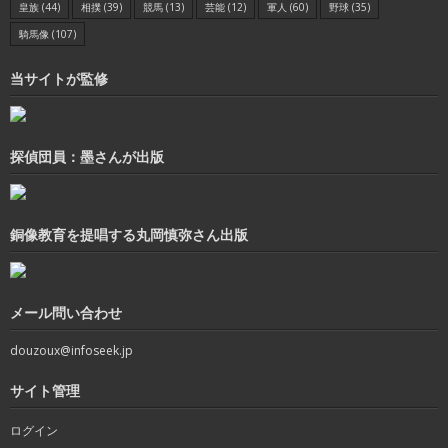
皇族
(44)
相撲
(39)
競馬
(13)
芸能
(12)
軍人
(60)
野球
(35)
騎馬像
(107)
当サイトが監修
探偵団員：墨さんが出版
銅像教育を提唱する丸岡慎弥さん出版
メール問い合わせ
douzoux@infoseek.jp
サイト管理
ログイン