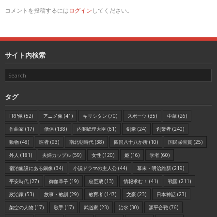
コメントを投稿するには
ログイン
してください。
サイト内検索
タグ
FRP像
(52)
アニメ像
(41)
キリシタン
(70)
スポーツ
(35)
中華
(26)
作曲家
(17)
僧侶
(138)
内閣総理大臣
(61)
剣豪
(24)
創業者
(240)
動物
(48)
医者
(93)
南北朝時代
(38)
四国八十八か所
(10)
国民栄誉賞
(25)
外人
(181)
夫婦カップル
(59)
女性
(120)
姫
(16)
学者
(60)
宿泊施設にある銅像
(34)
小説ドラマの主人公
(44)
幕末・明治維新
(219)
平安時代
(27)
御伽草子
(19)
忠臣蔵
(13)
情報求む！
(41)
戦国
(211)
政治家
(53)
故事・教訓
(29)
教育者
(147)
文豪
(23)
日本神話
(23)
架空の人物
(17)
歌手
(17)
武道家
(23)
治水
(30)
源平合戦
(76)