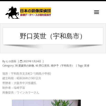
野口英世（宇和島市）
By
ヒロ団長
2021年1月24日
Category:
38.愛媛県の銅像
,
60.野口英世
,
南伊予（宇和島市）
Tags:
医者
場所：宇和島市文京町2-1(鶴島小学校)
建立時期：昭和36年(1961)2月
寄贈者：大阪市中川悟慶氏
制作者：塩崎宇宙
画像提供：ワインカラーさん