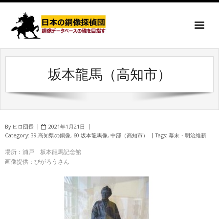
坂本龍馬（高知市）
By
ヒロ団長
2021年1月21日
Category:
39.高知県の銅像
,
60.坂本龍馬像
,
中部（高知市）
Tags:
幕末・明治維新
場所：浦戸 坂本龍馬記念館
画像提供：びがろうさん