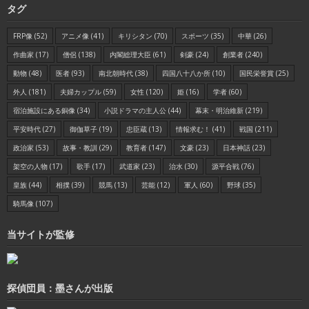
タグ
FRP像
(52)
アニメ像
(41)
キリシタン
(70)
スポーツ
(35)
中華
(26)
作曲家
(17)
僧侶
(138)
内閣総理大臣
(61)
剣豪
(24)
創業者
(240)
動物
(48)
医者
(93)
南北朝時代
(38)
四国八十八か所
(10)
国民栄誉賞
(25)
外人
(181)
夫婦カップル
(59)
女性
(120)
姫
(16)
学者
(60)
宿泊施設にある銅像
(34)
小説ドラマの主人公
(44)
幕末・明治維新
(219)
平安時代
(27)
御伽草子
(19)
忠臣蔵
(13)
情報求む！
(41)
戦国
(211)
政治家
(53)
故事・教訓
(29)
教育者
(147)
文豪
(23)
日本神話
(23)
架空の人物
(17)
歌手
(17)
武道家
(23)
治水
(30)
源平合戦
(76)
皇族
(44)
相撲
(39)
競馬
(13)
芸能
(12)
軍人
(60)
野球
(35)
騎馬像
(107)
当サイトが監修
探偵団員：墨さんが出版