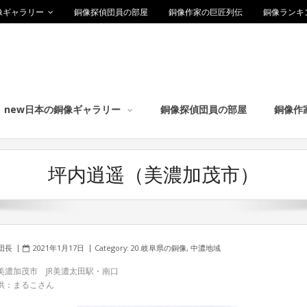
像ギャラリー
銅像探偵団員の部屋
銅像作家の巨匠列伝
銅像ランキ
new日本の銅像ギャラリー
銅像探偵団員の部屋
銅像作
坪内逍遥（美濃加茂市）
団長
2021年1月17日
Category:
20.岐阜県の銅像
,
中濃地域
美濃加茂市 JR美濃太田駅・南口
供：まるこさん