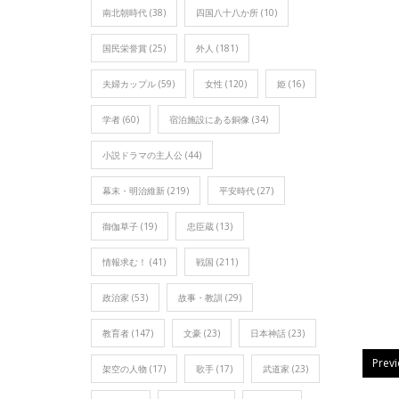
南北朝時代
(38)
四国八十八か所
(10)
国民栄誉賞
(25)
外人
(181)
夫婦カップル
(59)
女性
(120)
姫
(16)
学者
(60)
宿泊施設にある銅像
(34)
小説ドラマの主人公
(44)
幕末・明治維新
(219)
平安時代
(27)
御伽草子
(19)
忠臣蔵
(13)
情報求む！
(41)
戦国
(211)
政治家
(53)
故事・教訓
(29)
教育者
(147)
文豪
(23)
日本神話
(23)
Prev
架空の人物
(17)
歌手
(17)
武道家
(23)