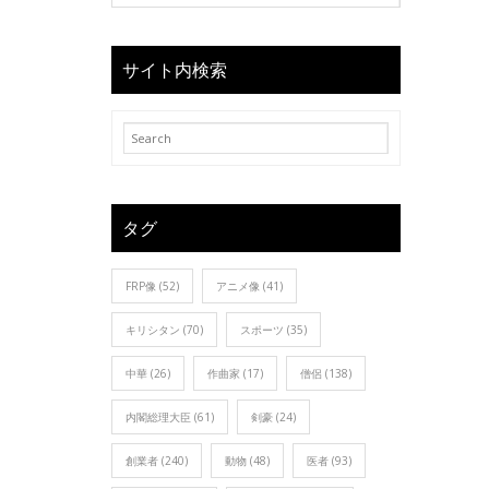
サイト内検索
タグ
FRP像
(52)
アニメ像
(41)
キリシタン
(70)
スポーツ
(35)
中華
(26)
作曲家
(17)
僧侶
(138)
内閣総理大臣
(61)
剣豪
(24)
創業者
(240)
動物
(48)
医者
(93)