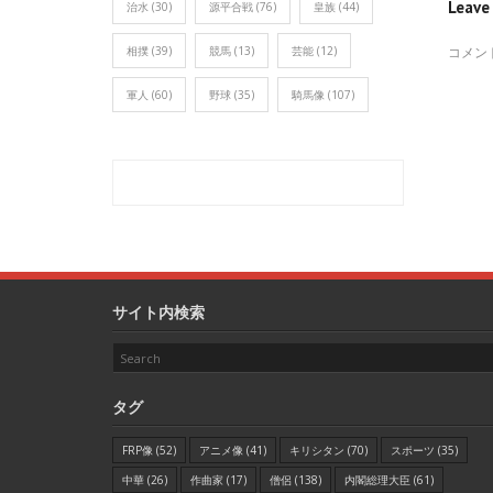
Leav
治水
(30)
源平合戦
(76)
皇族
(44)
相撲
(39)
競馬
(13)
芸能
(12)
コメン
軍人
(60)
野球
(35)
騎馬像
(107)
サイト内検索
タグ
FRP像
(52)
アニメ像
(41)
キリシタン
(70)
スポーツ
(35)
中華
(26)
作曲家
(17)
僧侶
(138)
内閣総理大臣
(61)