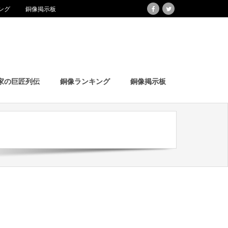
ング
銅像掲示板
家の巨匠列伝
銅像ランキング
銅像掲示板