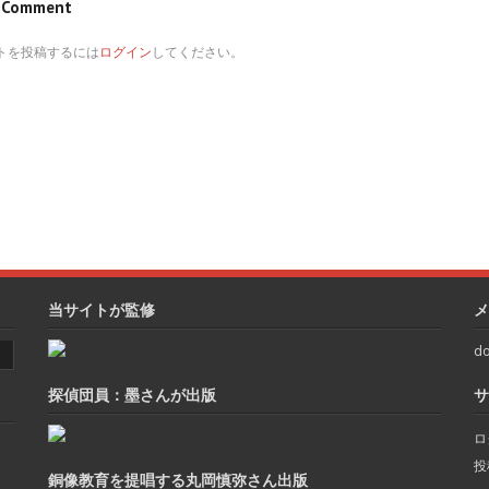
e Comment
トを投稿するには
ログイン
してください。
当サイトが監修
メ
do
探偵団員：墨さんが出版
サ
ロ
投
銅像教育を提唱する丸岡慎弥さん出版