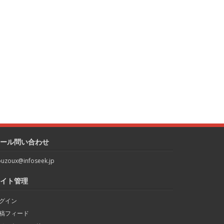
ール問い合わせ
uzoux@infoseek.jp
イト管理
グイン
稿フィード