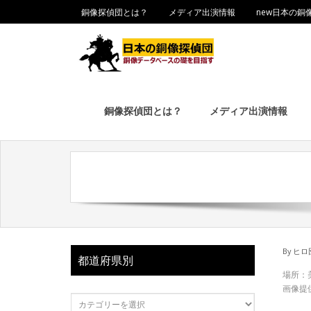
銅像探偵団とは？
メディア出演情報
new日本の銅
銅像探偵団とは？
メディア出演情報
By
ヒロ
都道府県別
場所：
画像提