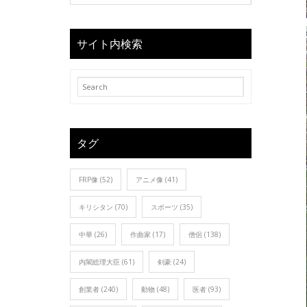
サイト内検索
タグ
FRP像
(52)
アニメ像
(41)
キリシタン
(70)
スポーツ
(35)
中華
(26)
作曲家
(17)
僧侶
(138)
内閣総理大臣
(61)
剣豪
(24)
創業者
(240)
動物
(48)
医者
(93)