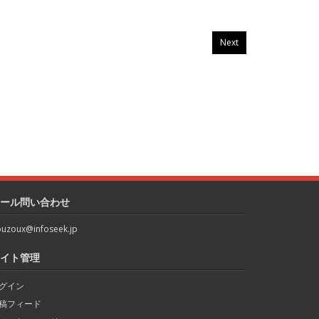
Next
ール問い合わせ
uzoux@infoseek.jp
イト管理
グイン
稿フィード