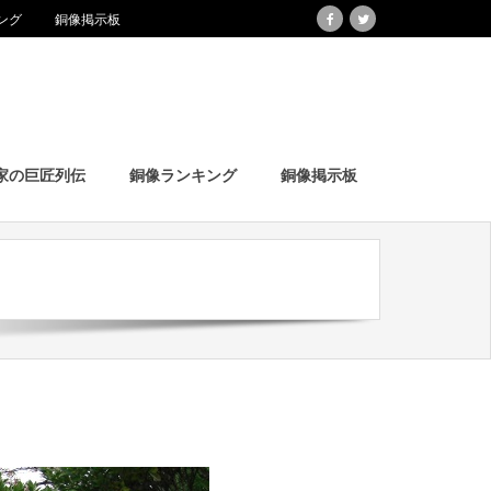
ング
銅像掲示板
家の巨匠列伝
銅像ランキング
銅像掲示板