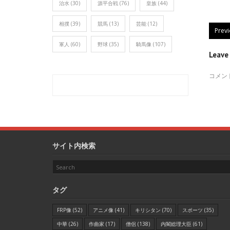
治水
(30)
源平合戦
(76)
皇族
(44)
相撲
(39)
競馬
(13)
芸能
(12)
Prev
軍人
(60)
野球
(35)
騎馬像
(107)
Leav
コメン
サイト内検索
タグ
FRP像
(52)
アニメ像
(41)
キリシタン
(70)
スポーツ
(35)
中華
(26)
作曲家
(17)
僧侶
(138)
内閣総理大臣
(61)