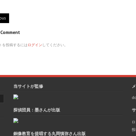
ious
e Comment
トを投稿するには
ログイン
してください。
当サイトが監修
メ
do
探偵団員：墨さんが出版
サ
ロ
投
銅像教育を提唱する丸岡慎弥さん出版