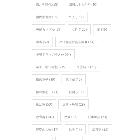
南北朝時代
(38)
四国八十八か所
(10)
国民栄誉賞
(25)
外人
(181)
夫婦カップル
(59)
女性
(120)
姫
(16)
学者
(60)
宿泊施設にある銅像
(34)
小説ドラマの主人公
(44)
幕末・明治維新
(219)
平安時代
(27)
御伽草子
(19)
忠臣蔵
(13)
情報求む！
(41)
戦国
(211)
政治家
(53)
故事・教訓
(29)
教育者
(147)
文豪
(23)
日本神話
(23)
架空の人物
(17)
歌手
(17)
武道家
(23)