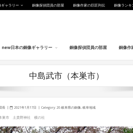
像ギャラリー
銅像探偵団員の部屋
銅像作家の巨匠列伝
銅像ランキ
new日本の銅像ギャラリー
銅像探偵団員の部屋
銅像作
中島武市（本巣市）
団長
2021年1月17日
Category:
20.岐阜県の銅像
,
岐阜地域
本巣市 土貴野神社 横の社