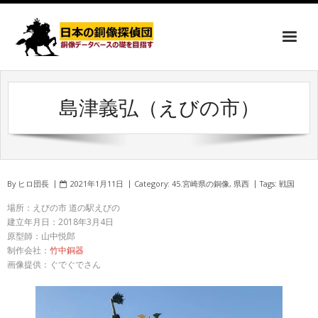
島津義弘（えびの市）
By
ヒロ団長
2021年1月11日
Category:
45.宮崎県の銅像
,
県西
Tags:
戦国
場所：えびの市 道の駅えびの
建立年月日：2018年3月4日
原型師：山中悦郎
制作会社：
竹中銅器
画像提供：ぐでぐでさん