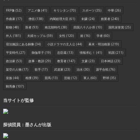
FRP像
(52)
アニメ像
(41)
キリシタン
(70)
スポーツ
(35)
中華
(26)
作曲家
(17)
僧侶
(138)
内閣総理大臣
(61)
剣豪
(24)
創業者
(240)
動物
(48)
医者
(93)
南北朝時代
(38)
四国八十八か所
(10)
国民栄誉賞
(25)
外人
(181)
夫婦カップル
(59)
女性
(120)
姫
(16)
学者
(60)
宿泊施設にある銅像
(34)
小説ドラマの主人公
(44)
幕末・明治維新
(219)
平安時代
(27)
御伽草子
(19)
忠臣蔵
(13)
情報求む！
(41)
戦国
(211)
政治家
(53)
故事・教訓
(29)
教育者
(147)
文豪
(23)
日本神話
(23)
架空の人物
(17)
歌手
(17)
武道家
(23)
治水
(30)
源平合戦
(76)
皇族
(44)
相撲
(39)
競馬
(13)
芸能
(12)
軍人
(60)
野球
(35)
騎馬像
(107)
当サイトが監修
探偵団員：墨さんが出版