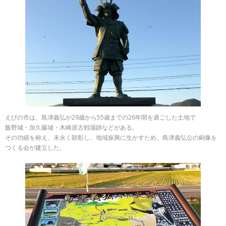
えびの市は、島津義弘が29歳から55歳までの26年間を過ごした土地で
飯野城・加久藤城・木崎原古戦場跡などがある。
その功績を称え、末永く顕彰し、地域振興に生かすため、島津義弘公の銅像を
つくる会が建立した。