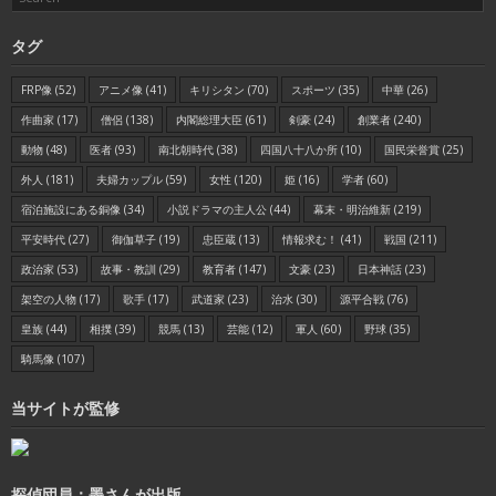
タグ
FRP像
(52)
アニメ像
(41)
キリシタン
(70)
スポーツ
(35)
中華
(26)
作曲家
(17)
僧侶
(138)
内閣総理大臣
(61)
剣豪
(24)
創業者
(240)
動物
(48)
医者
(93)
南北朝時代
(38)
四国八十八か所
(10)
国民栄誉賞
(25)
外人
(181)
夫婦カップル
(59)
女性
(120)
姫
(16)
学者
(60)
宿泊施設にある銅像
(34)
小説ドラマの主人公
(44)
幕末・明治維新
(219)
平安時代
(27)
御伽草子
(19)
忠臣蔵
(13)
情報求む！
(41)
戦国
(211)
政治家
(53)
故事・教訓
(29)
教育者
(147)
文豪
(23)
日本神話
(23)
架空の人物
(17)
歌手
(17)
武道家
(23)
治水
(30)
源平合戦
(76)
皇族
(44)
相撲
(39)
競馬
(13)
芸能
(12)
軍人
(60)
野球
(35)
騎馬像
(107)
当サイトが監修
探偵団員：墨さんが出版