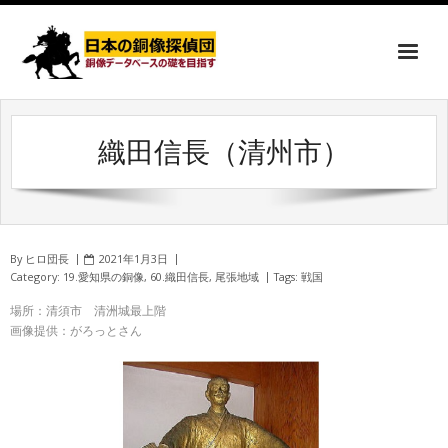
織田信長（清州市）
By
ヒロ団長
2021年1月3日
Category:
19.愛知県の銅像
,
60.織田信長
,
尾張地域
Tags:
戦国
場所：清須市 清洲城最上階
画像提供：がろっとさん