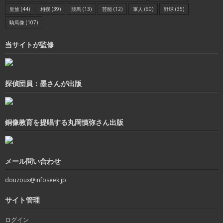
皇族
(44)
相撲
(39)
競馬
(13)
芸能
(12)
軍人
(60)
野球
(35)
騎馬像
(107)
当サイトが監修
探偵団員：墨さんが出版
銅像教育を提唱する丸岡慎弥さん出版
メール問い合わせ
douzoux@infoseek.jp
サイト管理
ログイン