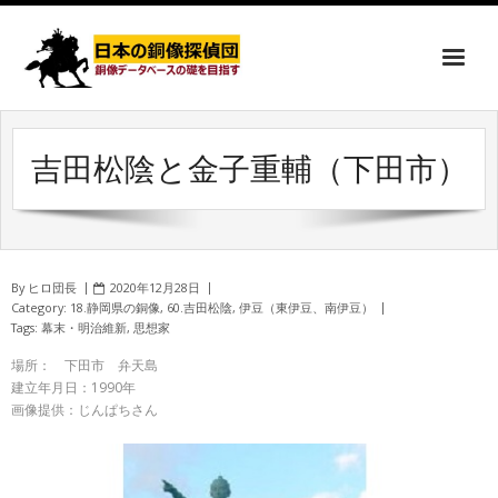
吉田松陰と金子重輔（下田市）
By
ヒロ団長
2020年12月28日
Category:
18.静岡県の銅像
,
60.吉田松陰
,
伊豆（東伊豆、南伊豆）
Tags:
幕末・明治維新
,
思想家
場所： 下田市 弁天島
建立年月日：1990年
画像提供：じんぱちさん