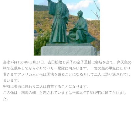
嘉永7年(1854年)3月27日、吉田松陰と弟子の金子重輔は密航を企て、弁天島の
祠で仮眠をしてから小舟でペリー艦隊に向かいます。一隻の船の甲板にたどり
着きますアメリカ人からは国法を破ることになるとして二人は送り返されてし
まいます。
密航は失敗に終わり二人は自首することになります。
この像は「踏海の朝」と題されていますは平成元年(1989年)に建てられまし
た。