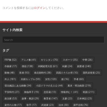
コメントを投稿するには
ログイン
してください。
サイト内検索
タグ
FRP像
(52)
アニメ像
(41)
キリシタン
(70)
スポーツ
(35)
中華
(26)
作曲家
(17)
僧侶
(138)
内閣総理大臣
(61)
剣豪
(24)
創業者
(240)
動物
(48)
医者
(93)
南北朝時代
(38)
四国八十八か所
(10)
国民栄誉賞
(25)
外人
(181)
夫婦カップル
(59)
女性
(120)
姫
(16)
学者
(60)
宿泊施設にある銅像
(34)
小説ドラマの主人公
(44)
幕末・明治維新
(219)
平安時代
(27)
御伽草子
(19)
忠臣蔵
(13)
情報求む！
(41)
戦国
(211)
政治家
(53)
故事・教訓
(29)
教育者
(147)
文豪
(23)
日本神話
(23)
架空の人物
(17)
歌手
(17)
武道家
(23)
治水
(30)
源平合戦
(76)