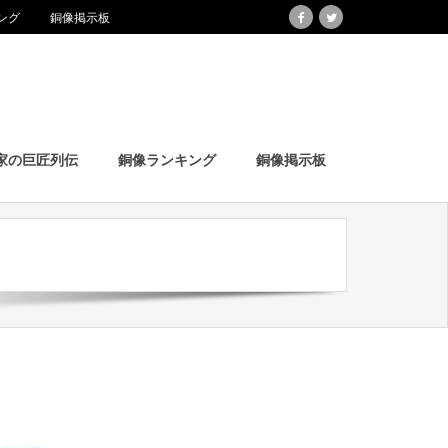
ング
銅像掲示板
家の巨匠列伝
銅像ランキング
銅像掲示板