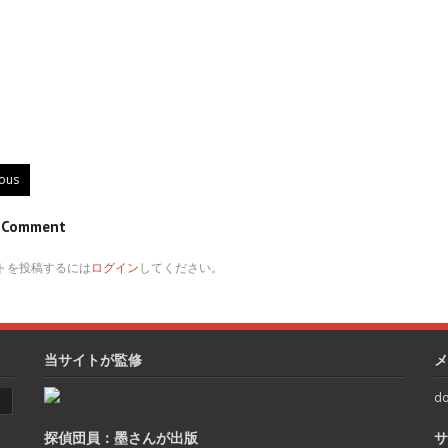
ious
e Comment
トを投稿するには
ログイン
してください。
当サイトが監修
メ
do
探偵団員：墨さんが出版
サ