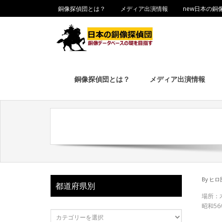
銅像探偵団とは？
メディア出演情報
new日本の銅
銅像探偵団とは？
メディア出演情報
By
ヒロ
都道府県別
場所：
昭和5