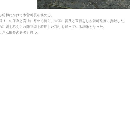
ら昭和にかけて木曽町長を務める。
踊り」の保存と育成に努める傍ら、全国に普及と宣伝をし木曽町発展に貢献した。
の功績を称えられ陣羽織を着用した踊りを踊っている銅像となった。
りさん町長の異名も持つ。