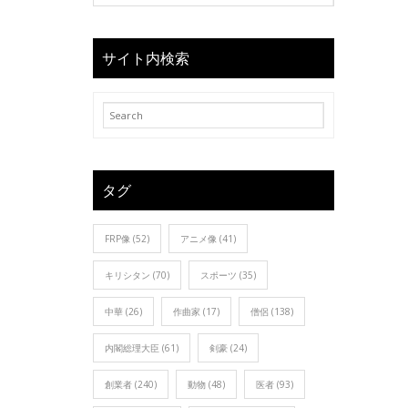
サイト内検索
タグ
FRP像
(52)
アニメ像
(41)
キリシタン
(70)
スポーツ
(35)
中華
(26)
作曲家
(17)
僧侶
(138)
内閣総理大臣
(61)
剣豪
(24)
創業者
(240)
動物
(48)
医者
(93)