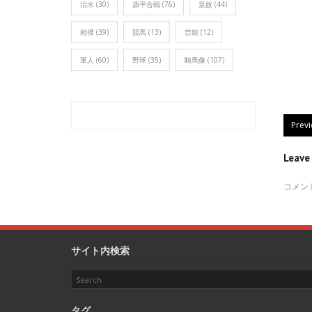
治水
(30)
源平合戦
(76)
皇族
(44)
相撲
(39)
競馬
(13)
芸能
(12)
軍人
(60)
野球
(35)
騎馬像
(107)
Prev
Leav
コメン
サイト内検索
タグ