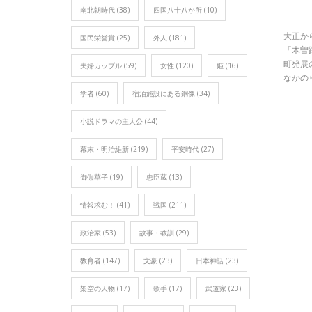
南北朝時代
(38)
四国八十八か所
(10)
大正か
国民栄誉賞
(25)
外人
(181)
「木曽
町発展
夫婦カップル
(59)
女性
(120)
姫
(16)
なかの
学者
(60)
宿泊施設にある銅像
(34)
小説ドラマの主人公
(44)
幕末・明治維新
(219)
平安時代
(27)
御伽草子
(19)
忠臣蔵
(13)
情報求む！
(41)
戦国
(211)
政治家
(53)
故事・教訓
(29)
教育者
(147)
文豪
(23)
日本神話
(23)
架空の人物
(17)
歌手
(17)
武道家
(23)