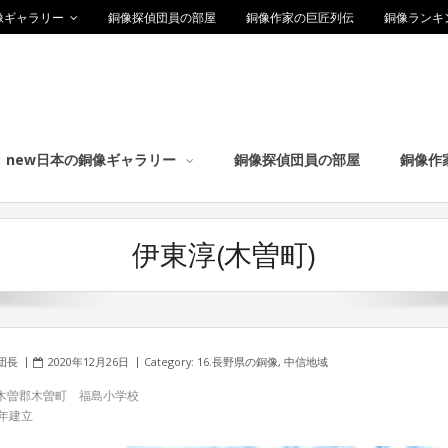
像ギャラリー
銅像探偵団員の部屋
銅像作家の巨匠列伝
銅像ランキ
new日本の銅像ギャラリー
銅像探偵団員の部屋
銅像作
伊東淳(木曽町)
団長
2020年12月26日
Category:
16.長野県の銅像
,
中信地域
木曽郡木曽町 福島小学校
6年建立